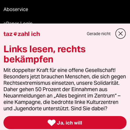
Aboservice
ePaper Login
taz
zahl ich
Gerade nicht

Downloads für Abonnierende
Links lesen, rechts
bekämpfen
© 2026 taz Verlags und Vertriebs GmbH
Mit doppelter Kraft für eine offene Gesellschaft!
Alle Rechte vorbehalten. Bei rechtlichen Fragen oder für Genehmigungen
wenden Sie sich bitte an
lizenzen@taz.de
Besonders jetzt brauchen Menschen, die sich gegen
Rechtsextremismus einsetzen, unsere Solidarität.
Daher gehen 50 Prozent der Einnahmen aus
Feedback
Redaktionsstatut
Kommune-Richtlinien
KI-
Neuanmeldungen an „Alles beginnt im Zentrum“ –
eine Kampagne, die bedrohte linke Kulturzentren
Leitlinie
Informant
Datenschutz
Impressum
AGB
und Jugendorte unterstützt. Sind Sie dabei?
Seitenwende
Einwilligungen widerrufen (Ads)

Ja, ich will