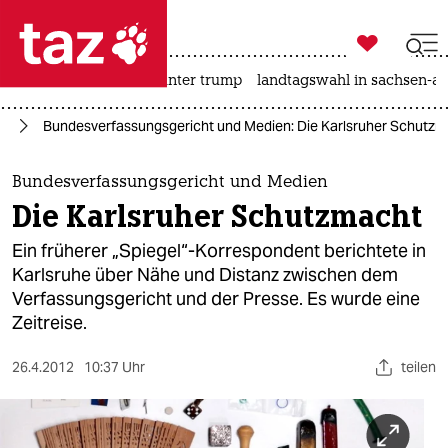

taz zahl ich
nahost-konflikt
usa unter trump
landtagswahl in sachsen-an

taz zahl ich
en
Bundesverfassungsgericht und Medien: Die Karlsruher Schutz
taz zahl ich
themen
Bundesverfassungsgericht und Medien
Die Karlsruher Schutzmacht
politik
Ein früherer „Spiegel“-Korrespondent berichtete in
öko
Karlsruhe über Nähe und Distanz zwischen dem
Verfassungsgericht und der Presse. Es wurde eine
gesellschaft
Zeitreise.
kultur
26.4.2012
10:37 Uhr
teilen
sport