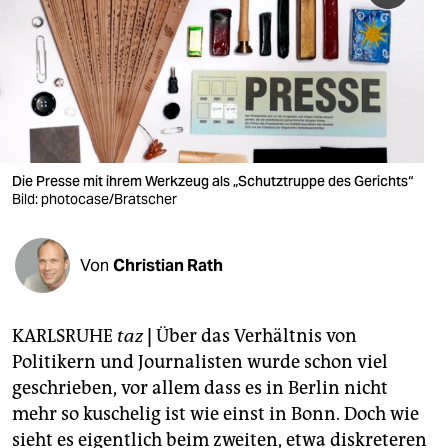
berlin
nord
wahrheit
verlag
verlag
Die Presse mit ihrem Werkzeug als „Schutztruppe des Gerichts“
Bild: photocase/Bratscher
veranstaltungen
shop
Von
Christian Rath
fragen & hilfe
unterstützen
KARLSRUHE
taz
|
Über das Verhältnis von
Politikern und Journalisten wurde schon viel
abo
geschrieben, vor allem dass es in Berlin nicht
genossenschaft
mehr so kuschelig ist wie einst in Bonn. Doch wie
sieht es eigentlich beim zweiten, etwa diskreteren