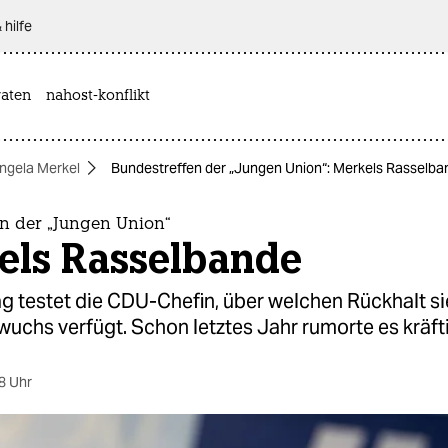
 hilfe
aten
nahost-konflikt
ngela Merkel
Bundestreffen der „Jungen Union“: Merkels Rasselba
en der „Jungen Union“
els Rasselbande
 testet die CDU-Chefin, über welchen Rückhalt si
uchs verfügt. Schon letztes Jahr rumorte es kräfti
8 Uhr