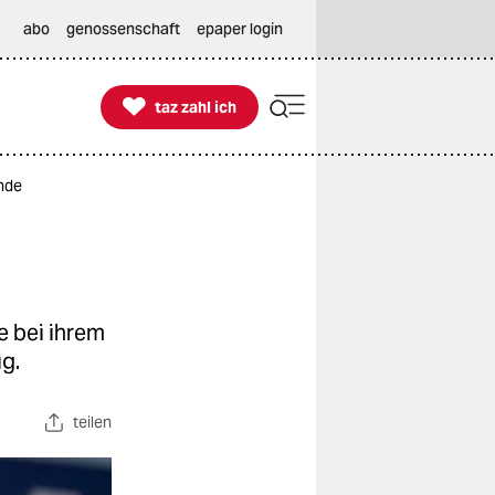
abo
genossenschaft
epaper login

taz zahl ich
taz zahl ich
nde
e bei ihrem
g.
teilen