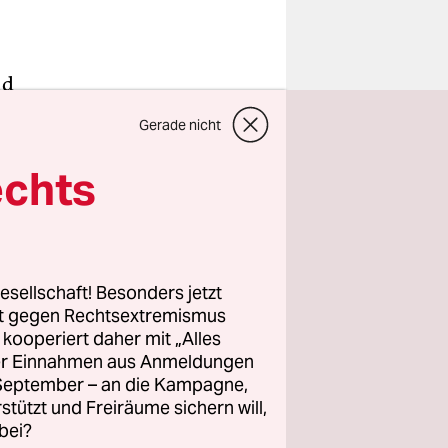
nd
sitzende
Gerade nicht
iel – und
n
echts
esellschaft! Besonders jetzt
rt gegen Rechtsextremismus
 Sonntag
z kooperiert daher mit „Alles
r und
ller Einnahmen aus Anmeldungen
n
. September – an die Kampagne,
 CDU/CSU-
rstützt und Freiräume sichern will,
bei?
so auf