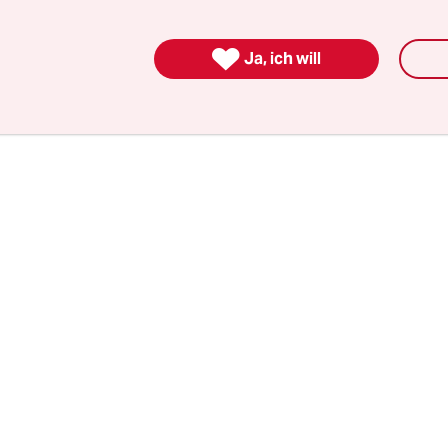
l. Tausend Delegierte und Gäste kommen in die 
Arena; die JU vertritt 115.000 Mitglieder.

Ja, ich will