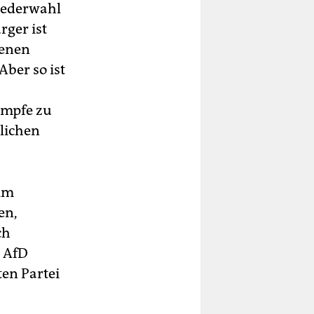
Wiederwahl
rger ist
genen
ber so ist
ämpfe zu
lichen
 im
en,
ch
r AfD
ten Partei