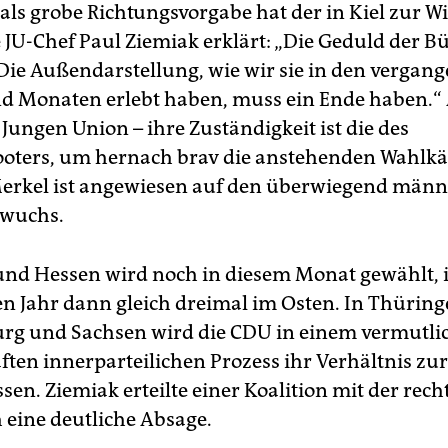
als grobe Richtungsvorgabe hat der in Kiel zur 
 JU-Chef Paul Ziemiak erklärt: „Die Geduld der Bü
 Die Außendarstellung, wie wir sie in den vergan
 Monaten erlebt haben, muss ein Ende haben.“ A
 Jungen Union – ihre Zuständigkeit ist die des
oters, um hernach brav die anstehenden Wahlk
rkel ist angewiesen auf den überwiegend männ
hwuchs.
und Hessen wird noch in diesem Monat gewählt,
Jahr dann gleich dreimal im Osten. In Thüring
g und Sachsen wird die CDU in einem vermutli
ten innerparteilichen Prozess ihr Verhältnis zu
en. Ziemiak erteilte einer Koalition mit der rech
h eine deutliche Absage.