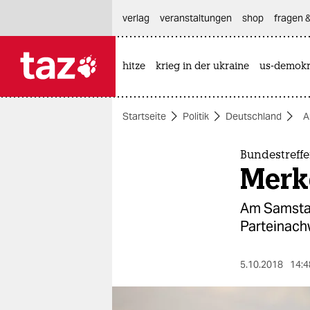
hautnavigation anspringen
hauptinhalt anspringen
footer anspringen
verlag
veranstaltungen
shop
fragen &
hitze
krieg in der ukraine
us-demokr

taz zahl ich
taz zahl ich
Startseite
Politik
Deutschland
A
themen
politik
Bundestreff
Merk
öko
Am Samstag
gesellschaft
Parteinachw
kultur
5.10.2018
14:4
sport