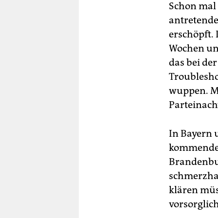
Schon mal 
antretende
erschöpft.
Wochen und
das bei der
Troublesho
wuppen. Me
Parteinac
In Bayern 
kommenden 
Brandenbur
schmerzhaf
klären müss
vorsorglic