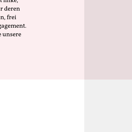
 linke,
ür deren
n, frei
ngagement.
e unsere