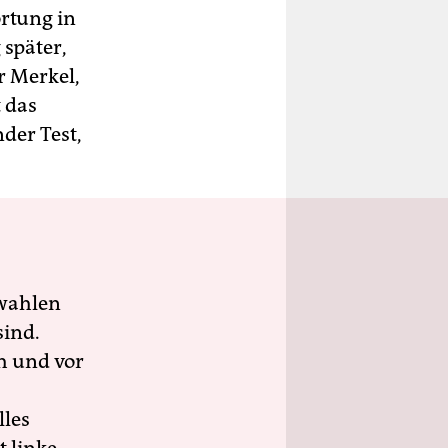
rtung in
 später,
r Merkel,
t das
der Test,
wahlen
sind.
h und vor
lles