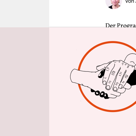
Von
epaper login
Der Progr
Diskussion
kommt zum 
mit ihr di
Auseinande
verdonnert 
CSU-Lande
Gesundheit
dann CDU-
Manfred We
Parlament
Fraktionss