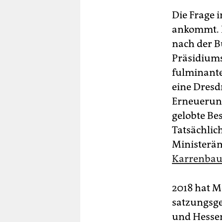
Die Frage i
ankommt. I
nach der B
Präsidiums
fulminante
eine Dresd
Erneuerung
gelobte Be
Tatsächlic
Ministeräm
Karrenbau
2018 hat M
satzungsge
und Hessen