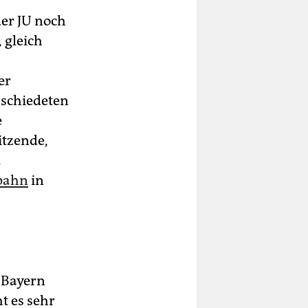
der JU noch
 gleich
er
bschiedeten
e
itzende,
.
Spahn
in
 Bayern
t es sehr