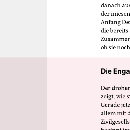
danach aus
der miesen
Anfang Dez
die bereits
Zusamment
ob sie noch
Die Enga
Der drohe
zeigt, wie
Gerade jet
allem mit d
Zivilgesell