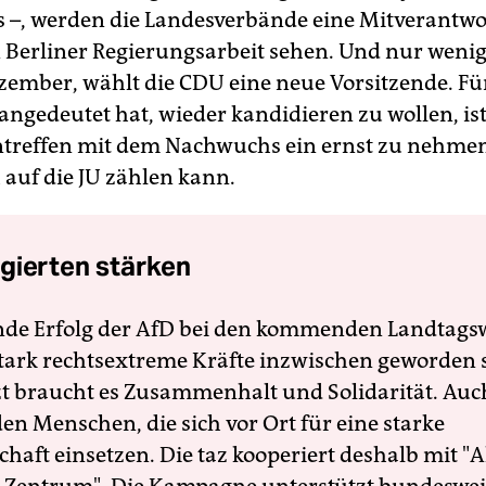
 –, werden die Landesverbände eine Mitverantwo
 Berliner Regierungsarbeit sehen. Und nur wenig
ember, wählt die CDU eine neue Vorsitzende. Fü
 angedeutet hat, wieder kandidieren zu wollen, is
reffen mit dem Nachwuchs ein ernst zu nehmen
 auf die JU zählen kann.
gierten stärken
nde Erfolg der AfD bei den kommenden Landtags
 stark rechtsextreme Kräfte inzwischen geworden 
zt braucht es Zusammenhalt und Solidarität. Auc
en Menschen, die sich vor Ort für eine starke
schaft einsetzen. Die taz kooperiert deshalb mit "A