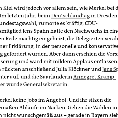
n Kiel wird jedoch vor allem sein, wie Merkel bei 
m letzten Jahr, beim
Deutschlandtag
in Dresden,
undestagswahl, rumorte es kräftig. CDU-
mitglied Jens Spahn hatte den Nachwuchs in ein
n Rede mächtig eingeheizt, die Delegierten vera
ner Erklärung, in der personelle und konservativ
 gefordert wurden. Aber dann erschien die Vors
sserung und ward mit mildem Applaus entlassen
h rückten anschließend Julia Klöckner und
Jens 
ter auf, und die Saarländerin
Annegret Kramp-
er wurde Generalsekretärin
.
erkel keine Jobs im Angebot. Und ihr sitzen die
mäßen Abläufe im Nacken. Gehen die Wahlen in
 nicht wunschgemäß aus – gerade in Bayern sieh