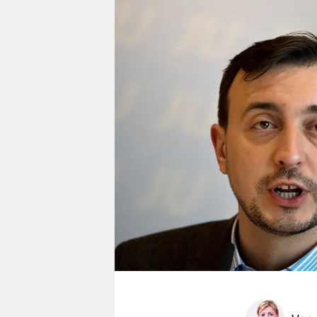
berlin
nord
wahrheit
verlag
verlag
veranstaltungen
shop
fragen & hilfe
unterstützen
abo
genossenschaft