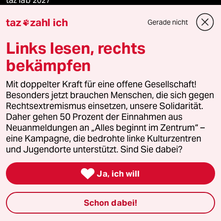
taz lab 2027
taz
zahl ich
Gerade nicht

Links lesen, rechts
Mehr taz Lesestoff
bekämpfen
taz Blogs
Mit doppelter Kraft für eine offene Gesellschaft!
Besonders jetzt brauchen Menschen, die sich gegen
taz FUTURZWEI
Rechtsextremismus einsetzen, unsere Solidarität.
Daher gehen 50 Prozent der Einnahmen aus
Le Monde diplomatique
Neuanmeldungen an „Alles beginnt im Zentrum“ –
eine Kampagne, die bedrohte linke Kulturzentren
und Jugendorte unterstützt. Sind Sie dabei?
taz Archiv

Ja, ich will
Mehr taz Angebote
Schon dabei!