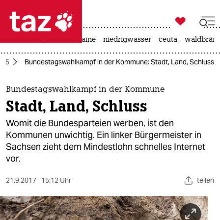

taz zahl ich
hitze
krieg in der ukraine
niedrigwasser
ceuta
waldbrän

taz zahl ich
025
Bundestagswahlkampf in der Kommune: Stadt, Land, Schluss
taz zahl ich
themen
Bundestagswahlkampf in der Kommune
Stadt, Land, Schluss
politik
Womit die Bundesparteien werben, ist den
öko
Kommunen unwichtig. Ein linker Bürgermeister in
Sachsen zieht dem Mindestlohn schnelles Internet
gesellschaft
vor.
kultur
21.9.2017
15:12 Uhr
teilen
sport