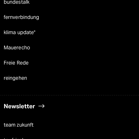
bundestalk
fernverbindung
klima update°
Mauerecho
Freie Rede
reingehen
Newsletter
team zukunft