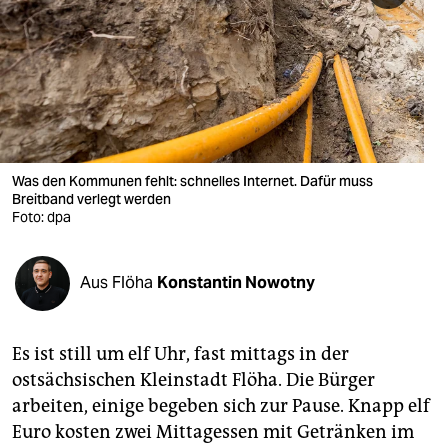
berlin
nord
wahrheit
verlag
verlag
Was den Kommunen fehlt: schnelles Internet. Dafür muss
Breitband verlegt werden
veranstaltungen
Foto: dpa
shop
Aus Flöha
Konstantin Nowotny
fragen & hilfe
unterstützen
Es ist still um elf Uhr, fast mittags in der
abo
ostsächsischen Kleinstadt Flöha. Die Bürger
arbeiten, einige begeben sich zur Pause. Knapp elf
genossenschaft
Euro kosten zwei Mittagessen mit Getränken im