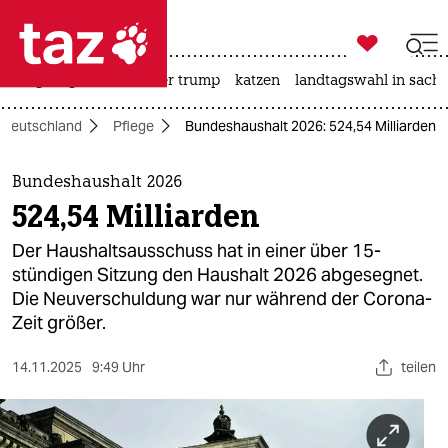

taz zahl ich
bergsteigen
usa unter trump
katzen
landtagswahl in sachs

taz zahl ich
Deutschland
Pflege
Bundeshaushalt 2026: 524,54 Milliarden
taz zahl ich
themen
Bundeshaushalt 2026
524,54 Milliarden
politik
Der Haushaltsausschuss hat in einer über 15-
öko
stündigen Sitzung den Haushalt 2026 abgesegnet.
Die Neuverschuldung war nur während der Corona-
gesellschaft
Zeit größer.
kultur
14.11.2025
9:49 Uhr
teilen
sport