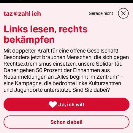
taz
zahl ich
taz FUTURZWEI
Gerade nicht

Links lesen, rechts
Le Monde diplomatique
bekämpfen
taz Archiv
Mit doppelter Kraft für eine offene Gesellschaft!
Besonders jetzt brauchen Menschen, die sich gegen
Rechtsextremismus einsetzen, unsere Solidarität.
Mehr taz Angebote
Daher gehen 50 Prozent der Einnahmen aus
Neuanmeldungen an „Alles beginnt im Zentrum“ –
eine Kampagne, die bedrohte linke Kulturzentren
Reisen
und Jugendorte unterstützt. Sind Sie dabei?
Kantine

Ja, ich will
Shop
Schon dabei!
Anzeigen