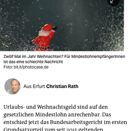
berlin
nord
wahrheit
verlag
verlag
Zwölf Mal im Jahr Weihnachten? Für MindestlohnempfängerInnen
ist das eine schlechte Nachricht
veranstaltungen
Foto: bit.it/photocase.de
shop
fragen & hilfe
Aus Erfurt
Christian Rath
unterstützen
Urlaubs- und Weihnachtsgeld sind auf den
abo
gesetzlichen Mindestlohn anrechenbar. Das
genossenschaft
entschied jetzt das Bundesarbeitsgericht im ersten
Grundsatzurteil zum seit 2015 geltenden