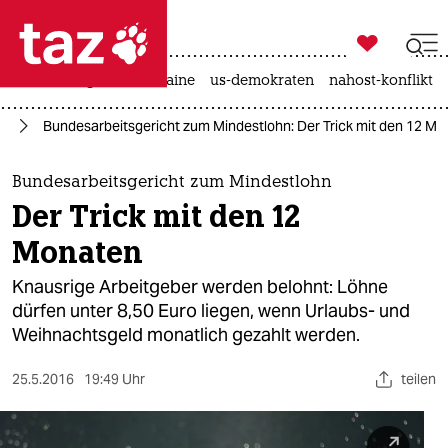

taz zahl ich
hitze
krieg in der ukraine
us-demokraten
nahost-konflikt

taz zahl ich
it
Bundesarbeitsgericht zum Mindestlohn: Der Trick mit den 12 M
taz zahl ich
themen
Bundesarbeitsgericht zum Mindestlohn
Der Trick mit den 12
politik
Monaten
öko
Knausrige Arbeitgeber werden belohnt: Löhne
dürfen unter 8,50 Euro liegen, wenn Urlaubs- und
gesellschaft
Weihnachtsgeld monatlich gezahlt werden.
kultur
25.5.2016
19:49 Uhr
teilen
sport