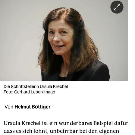
berlin
nord
wahrheit
verlag
verlag
veranstaltungen
shop
Die Schriftstellerin Ursula Krechel
fragen & hilfe
Foto: Gerhard Leber/imago
unterstützen
Von
Helmut Böttiger
abo
Ursula Krechel ist ein wunderbares Beispiel dafür,
genossenschaft
dass es sich lohnt, unbeirrbar bei den eigenen