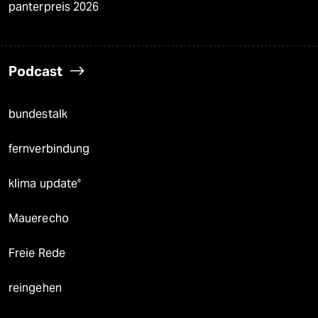
panterpreis 2026
Podcast
bundestalk
fernverbindung
klima update°
Mauerecho
Freie Rede
reingehen