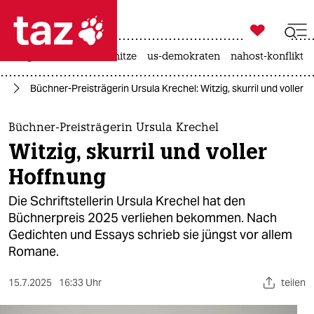

taz zahl ich
krieg in der ukraine
hitze
us-demokraten
nahost-konflikt

taz zahl ich
ch
Büchner-Preisträgerin Ursula Krechel: Witzig, skurril und voller 
taz zahl ich
themen
Büchner-Preisträgerin Ursula Krechel
Witzig, skurril und voller
politik
Hoffnung
öko
Die Schriftstellerin Ursula Krechel hat den
Büchnerpreis 2025 verliehen bekommen. Nach
gesellschaft
Gedichten und Essays schrieb sie jüngst vor allem
Romane.
kultur
sport
15.7.2025
16:33 Uhr
teilen