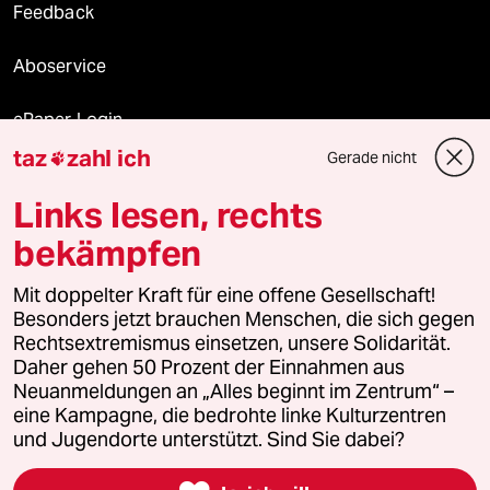
Feedback
Aboservice
ePaper Login
taz
zahl ich
Gerade nicht

Downloads für Abonnierende
Links lesen, rechts
bekämpfen
© 2026 taz Verlags und Vertriebs GmbH
Alle Rechte vorbehalten. Bei rechtlichen Fragen oder für Genehmigungen
Mit doppelter Kraft für eine offene Gesellschaft!
wenden Sie sich bitte an
lizenzen@taz.de
Besonders jetzt brauchen Menschen, die sich gegen
Rechtsextremismus einsetzen, unsere Solidarität.
Daher gehen 50 Prozent der Einnahmen aus
Feedback
Redaktionsstatut
Kommune-Richtlinien
KI-
Neuanmeldungen an „Alles beginnt im Zentrum“ –
eine Kampagne, die bedrohte linke Kulturzentren
Leitlinie
Informant
Datenschutz
Impressum
AGB
und Jugendorte unterstützt. Sind Sie dabei?
Seitenwende
Einwilligungen widerrufen (Ads)