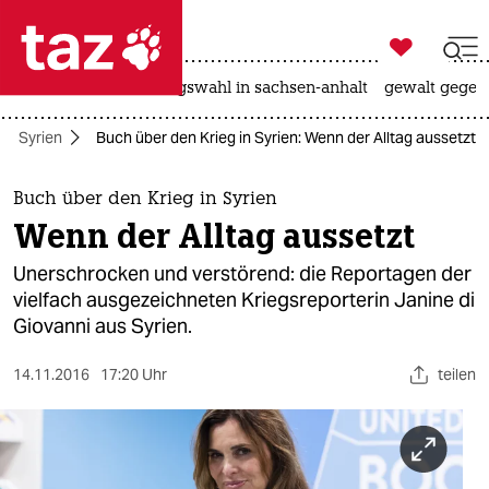

taz zahl ich
hitze
surfen
landtagswahl in sachsen-anhalt
gewalt gegen

taz zahl ich
Syrien
Buch über den Krieg in Syrien: Wenn der Alltag aussetzt
taz zahl ich
themen
Buch über den Krieg in Syrien
Wenn der Alltag aussetzt
politik
Unerschrocken und verstörend: die Reportagen der
öko
vielfach ausgezeichneten Kriegsreporterin Janine di
Giovanni aus Syrien.
gesellschaft
14.11.2016
17:20 Uhr
teilen
kultur
sport