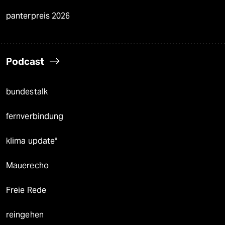
panterpreis 2026
Podcast
bundestalk
fernverbindung
klima update°
Mauerecho
Freie Rede
reingehen