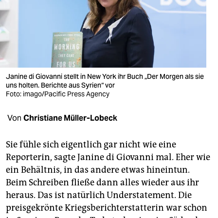
berlin
nord
wahrheit
verlag
Janine di Giovanni stellt in New York ihr Buch „Der Morgen als sie
verlag
uns holten. Berichte aus Syrien“ vor
Foto: imago/Pacific Press Agency
veranstaltungen
Von
Christiane Müller-Lobeck
shop
fragen & hilfe
Sie fühle sich eigentlich gar nicht wie eine
Reporterin, sagte Janine di Giovanni mal. Eher wie
unterstützen
ein Behältnis, in das andere etwas hineintun.
abo
Beim Schreiben fließe dann alles wieder aus ihr
heraus. Das ist natürlich Understatement. Die
genossenschaft
preisgekrönte Kriegsberichterstatterin war schon