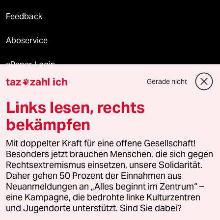
Feedback
Aboservice
ePaper Login
taz
zahl ich
Gerade nicht

Downloads für Abonnierende
Links lesen, rechts
bekämpfen
© 2026 taz Verlags und Vertriebs GmbH
Alle Rechte vorbehalten. Bei rechtlichen Fragen oder für Genehmigungen
Mit doppelter Kraft für eine offene Gesellschaft!
wenden Sie sich bitte an
lizenzen@taz.de
Besonders jetzt brauchen Menschen, die sich gegen
Rechtsextremismus einsetzen, unsere Solidarität.
Daher gehen 50 Prozent der Einnahmen aus
Feedback
Redaktionsstatut
Kommune-Richtlinien
KI-
Neuanmeldungen an „Alles beginnt im Zentrum“ –
eine Kampagne, die bedrohte linke Kulturzentren
Leitlinie
Informant
Datenschutz
Impressum
AGB
und Jugendorte unterstützt. Sind Sie dabei?