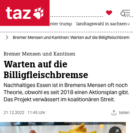

taz zahl ich
nahost-konflikt
usa unter trump
landtagswahl in sachsen-an

taz zahl ich
rd
Bremer Mensen und Kantinen: Warten auf die Billigfleischbrems
taz zahl ich
themen
Bremer Mensen und Kantinen
Warten auf die
politik
Billigfleischbremse
öko
Nachhaltiges Essen ist in Bremens Mensen oft noch
Theorie, obwohl es seit 2018 einen Aktionsplan gibt.
gesellschaft
Das Projekt verwässert im koalitionären Streit.
kultur
21.12.2022
11:45 Uhr
teilen
sport