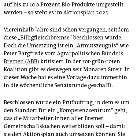
epaper login
auf bis zu 100 Prozent Bio-Produkte umgestellt
werden – so steht es im
Aktionsplan 2025
.
Viereinhalb Jahre sind schon vergangen, seitdem
diese „Billigfleischbremse“ beschlossen wurde.
Doch die Umsetzung ist ein „Armutszeugnis“, wie
Peter Bargfrede vom
Agrarpolitischen Bündnis
Bremen (ABB)
kritisiert. In der rot-grün-roten
Koalition gibt es deswegen seit Monaten Streit. In
dieser Woche hat es eine Vorlage dazu immerhin
in die wöchentliche Senatsrunde geschafft.
Beschlossen wurde ein Prüfauftrag, in dem es um
den Standort für ein „Kompetenzzentrum“ geht,
das die Mit­ar­bei­te­r:in­nen aller Bremer
Gemeinschaftsküchen weiterbilden soll – damit
sie den Aktionsplan auch umsetzen können. Sie