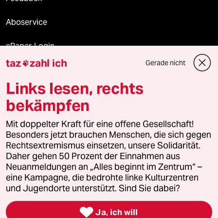
Aboservice
ePaper Login
taz
zahl ich
Gerade nicht

Downloads für Abonnierende
Links lesen, rechts
bekämpfen
© 2026 taz Verlags und Vertriebs GmbH
Alle Rechte vorbehalten. Bei rechtlichen Fragen oder für Genehmigungen
Mit doppelter Kraft für eine offene Gesellschaft!
wenden Sie sich bitte an
lizenzen@taz.de
Besonders jetzt brauchen Menschen, die sich gegen
Rechtsextremismus einsetzen, unsere Solidarität.
Daher gehen 50 Prozent der Einnahmen aus
Feedback
Redaktionsstatut
Kommune-Richtlinien
KI-
Neuanmeldungen an „Alles beginnt im Zentrum“ –
eine Kampagne, die bedrohte linke Kulturzentren
Leitlinie
Informant
Datenschutz
Impressum
AGB
und Jugendorte unterstützt. Sind Sie dabei?
Seitenwende
Einwilligungen widerrufen (Ads)

Ja, ich will