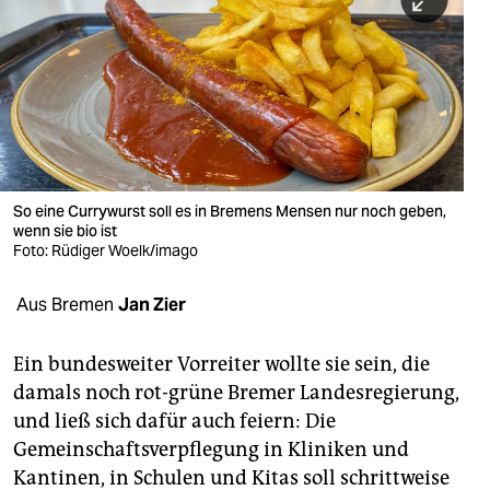
berlin
nord
wahrheit
verlag
verlag
So eine Currywurst soll es in Bremens Mensen nur noch geben,
wenn sie bio ist
veranstaltungen
Foto: Rüdiger Woelk/imago
shop
Aus Bremen
Jan Zier
fragen & hilfe
unterstützen
Ein bundesweiter Vorreiter wollte sie sein, die
damals noch rot-grüne Bremer Landesregierung,
abo
und ließ sich dafür auch feiern: Die
Gemeinschaftsverpflegung in Kliniken und
genossenschaft
Kantinen, in Schulen und Kitas soll schrittweise