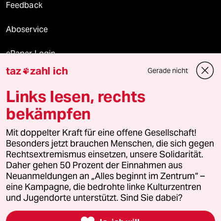
Feedback
Aboservice
ePaper Login
taz
zahl ich
Gerade nicht

Downloads für Abonnierende
Links lesen, rechts
bekämpfen
© 2026 taz Verlags und Vertriebs GmbH
Alle Rechte vorbehalten. Bei rechtlichen Fragen oder für Genehmigungen
Mit doppelter Kraft für eine offene Gesellschaft!
wenden Sie sich bitte an
lizenzen@taz.de
Besonders jetzt brauchen Menschen, die sich gegen
Rechtsextremismus einsetzen, unsere Solidarität.
Daher gehen 50 Prozent der Einnahmen aus
Feedback
Redaktionsstatut
Kommune-Richtlinien
KI-
Neuanmeldungen an „Alles beginnt im Zentrum“ –
eine Kampagne, die bedrohte linke Kulturzentren
Leitlinie
Informant
Datenschutz
Impressum
AGB
und Jugendorte unterstützt. Sind Sie dabei?
Seitenwende
Einwilligungen widerrufen (Ads)