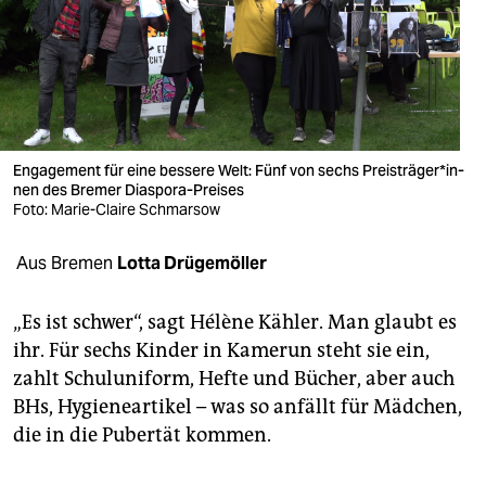
berlin
nord
wahrheit
verlag
Engagement für eine bessere Welt: Fünf von sechs Preis­trä­ge­r*in­
verlag
nen des Bremer Diaspora-Preises
Foto: Marie-Claire Schmarsow
veranstaltungen
Aus Bremen
Lotta Drügemöller
shop
fragen & hilfe
„Es ist schwer“, sagt Hélène Kähler. Man glaubt es
ihr. Für sechs Kinder in Kamerun steht sie ein,
unterstützen
zahlt Schuluniform, Hefte und Bücher, aber auch
abo
BHs, Hygieneartikel – was so anfällt für Mädchen,
die in die Pubertät kommen.
genossenschaft