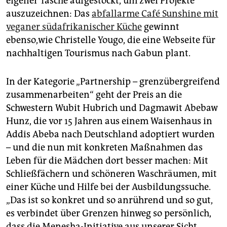
eigener Tasche aufgestockt, um zwei Projekte
auszuzeichnen: Das
abfallarme Café Sunshine mit
veganer südafrikanischer Küche
gewinnt
ebenso,wie Christelle Yougo, die eine Webseite für
nachhaltigen Tourismus nach Gabun plant.
In der Kategorie „Partnership – grenzübergreifend
zusammenarbeiten“ geht der Preis an die
Schwestern Wubit Hubrich und Dagmawit Abebaw
Hunz, die vor 15 Jahren aus einem Waisenhaus in
Addis Abeba nach Deutschland adoptiert wurden
– und die nun mit konkreten Maßnahmen das
Leben für die Mädchen dort besser machen: Mit
Schließfächern und schöneren Waschräumen, mit
einer Küche und Hilfe bei der Ausbildungssuche.
„Das ist so konkret und so anrührend und so gut,
es verbindet über Grenzen hinweg so persönlich,
dass die Menesha-Initiative aus unserer Sicht