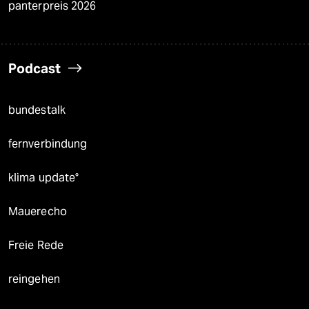
panterpreis 2026
Podcast
bundestalk
fernverbindung
klima update°
Mauerecho
Freie Rede
reingehen