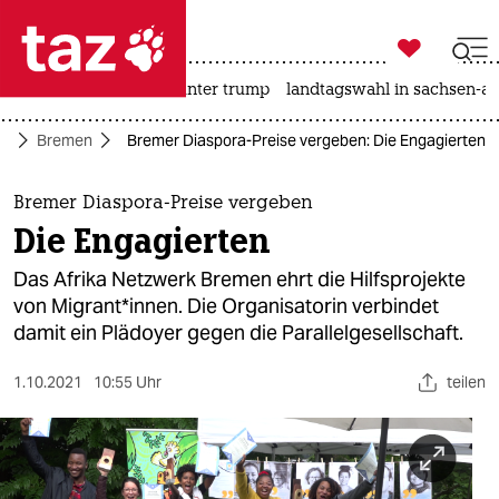

taz zahl ich
nahost-konflikt
usa unter trump
landtagswahl in sachsen-an

taz zahl ich
rd
Bremen
Bremer Diaspora-Preise vergeben: Die Engagierten
taz zahl ich
themen
Bremer Diaspora-Preise vergeben
Die Engagierten
politik
Das Afrika Netzwerk Bremen ehrt die Hilfsprojekte
öko
von Mi­gran­t*in­nen. Die Organisatorin verbindet
damit ein Plädoyer gegen die Parallelgesellschaft.
gesellschaft
1.10.2021
10:55 Uhr
teilen
kultur
sport