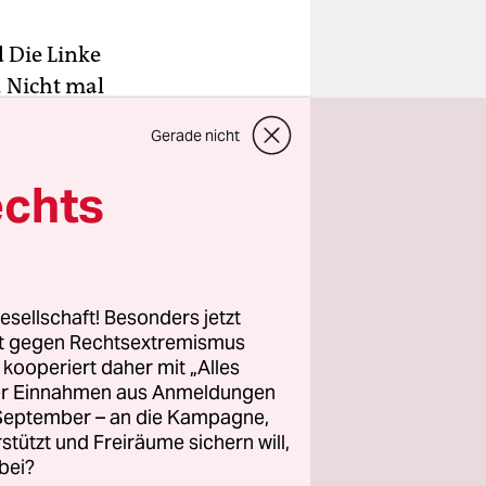
d Die Linke
. Nicht mal
n sie die
Gerade nicht
nsen in
echts
ma 5.383
esellschaft! Besonders jetzt
 dem
rt gegen Rechtsextremismus
z kooperiert daher mit „Alles
pflegung
ller Einnahmen aus Anmeldungen
ar in allen
. September – an die Kampagne,
rstützt und Freiräume sichern will,
men dort,
bei?