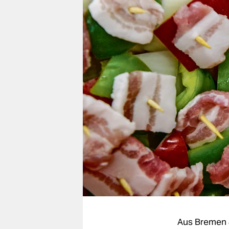
berlin
nord
wahrheit
verlag
verlag
veranstaltungen
shop
fragen & hilfe
unterstützen
abo
genossenschaft
Aus Bremen