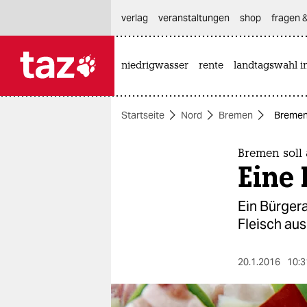
hautnavigation anspringen
hauptinhalt anspringen
footer anspringen
verlag
veranstaltungen
shop
fragen &
niedrigwasser
rente
landtagswahl i

taz zahl ich
taz zahl ich
Startseite
Nord
Bremen
Bremen 
themen
politik
Bremen soll 
Eine 
öko
Ein Bürger
gesellschaft
Fleisch au
kultur
20.1.2016
10:3
sport