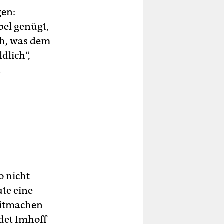
gen:
bel genügt,
ch, was dem
dlich“,
n
o nicht
ute eine
 mitmachen
det Imhoff