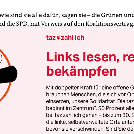
ie sind sie alle dafür, sagen sie – die Grünen un
nd die SPD, mit Verweis auf den Koalitionsvertrag
P sind so richtig dagegen. Nur beschlossen habe
taz
zahl ich

 des „Billigfleisches“ aus alle Kantinen und Me
n doch nicht. Gefordert und überhaupt auf die
Links lesen, r
ng der Stadtbürgerschaft gesetzt haben das The
bekämpfen
n, die einen Bürgerantrag des agrarpolitischen
s Bremen (ABB) unterschrieben haben.
Mit doppelter Kraft für eine offene G
gt, binnen eines halben Jahres, ein Konzept, mit
brauchen Menschen, die sich vor O
einsetzen, unsere Solidarität. Die ta
 2020 die gesamte öffentliche Gemeinschaftsver
beginnt im Zentrum“. 50 Prozent a
eislich artgerechte Tierhaltung“ umstellt. Und zw
bei taz zahl ich gehen – bis zum 30
 nur noch privat geführten – Kantinen, Kitas,
die linke, selbstverwaltete Orte unte
usern, Schulen und Mensen. Außerdem soll Bre
bevor sie verschwinden. Sind Sie da