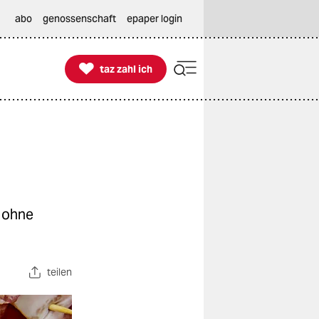
abo
genossenschaft
epaper login

taz zahl ich
taz zahl ich
t ohne
teilen