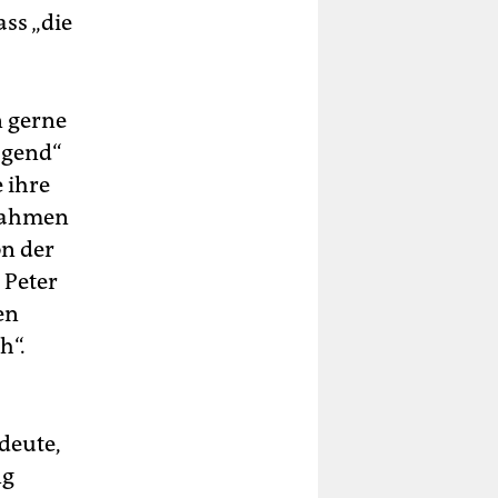
ss „die
n gerne
agend“
 ihre
trahmen
on der
 Peter
en
h“.
deute,
ng