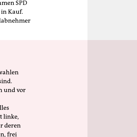
ahmen SPD
in Kauf.
Endabnehmer
wahlen
sind.
h und vor
lles
 linke,
ür deren
n, frei