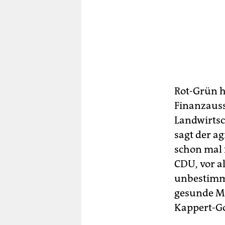
Rot-Grün h
Finanzauss
Landwirtsc
sagt der ag
schon mal f
CDU, vor al
unbestimmt
gesunde Me
Kappert-G