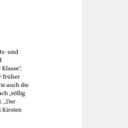
ts- und
d
 Klasse“,
r früher
ie auch die
ch „völlig
. „Der
 Kirsten