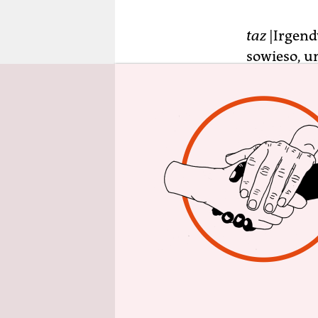
epaper login
taz
|Irgendw
sowieso, u
CDU und FD
Verbannung
Bremen dan
Tagesordnu
BremerInne
Bündnisse
Das verlan
Bremen bis
auf „nachw
– stadtweit
Krankenhä