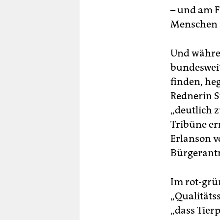
– und am F
Menschen n
Und währen
bundesweit
finden, he
Rednerin S
„deutlich 
Tribüne ern
Erlanson v
Bürgerantr
Im rot-grü
„Qualitäts
„dass Tier