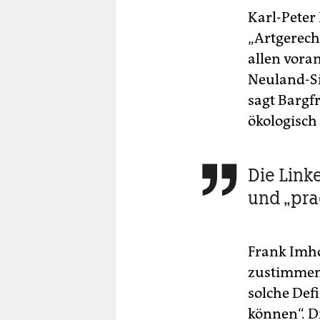
Karl-Peter
„Artgerecht
allen vora
Neuland-Sie
sagt Bargf
ökologisch 
Die Link

und „pra
Frank Imho
zustimmen“.
solche Def
können“. D