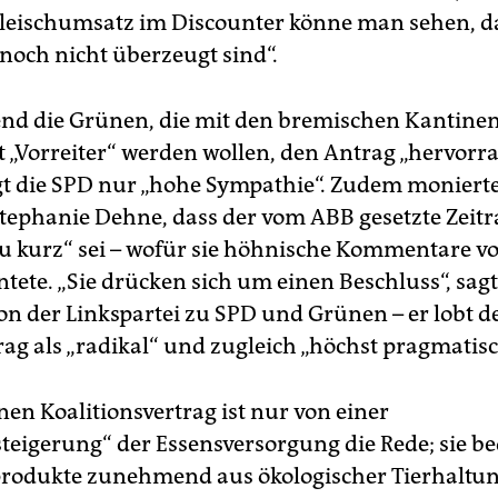
leischumsatz im Discounter könne man sehen, da
och nicht überzeugt sind“.
d die Grünen, die mit den bremischen Kantine
 „Vorreiter“ werden wollen, den Antrag „hervorr
gt die SPD nur „hohe Sympathie“. Zudem monierte
tephanie Dehne, dass der vom ABB gesetzte Zei
zu kurz“ sei – wofür sie höhnische Kommentare v
tete. „Sie drücken sich um einen Beschluss“, sagt
on der Linkspartei zu SPD und Grünen – er lobt d
ag als „radikal“ und zugleich „höchst pragmatisc
nen Koalitionsvertrag ist nur von einer
steigerung“ der Essensversorgung die Rede; sie be
produkte zunehmend aus ökologischer Tierhaltu