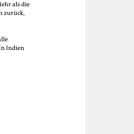
ehr als die
en zurück,
lle
In Indien