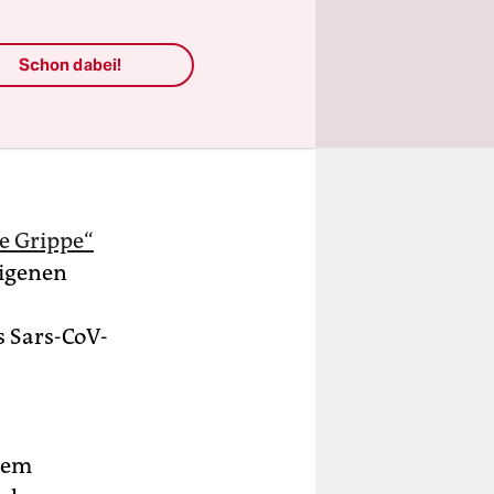
Schon dabei!
e Grippe“
igenen
s Sars-CoV-
dem