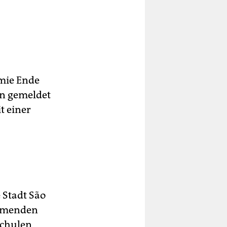
mie Ende
en gemeldet
t einer
 Stadt São
ommenden
schulen