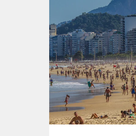
berlin
nord
wahrheit
verlag
verlag
veranstaltungen
shop
fragen & hilfe
unterstützen
abo
genossenschaft