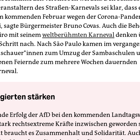
ranstaltern des Straßen-Karnevals sei klar, dass 
im kommenden Februar wegen der Corona-Pandem
i, sagte Bürgermeister Bruno Covas. Auch die Be
eiro mit seinem
weltberühmten Karneval
denken 
Schritt nach. Nach São Paulo kamen im vergange
uschauer*innen zum Umzug der Sambaschulen 
lionen Feiernde zum mehrere Wochen dauernden
neval.
gierten stärken
nde Erfolg der AfD bei den kommenden Landtags
 stark rechtsextreme Kräfte inzwischen geworden 
zt braucht es Zusammenhalt und Solidarität. Auc