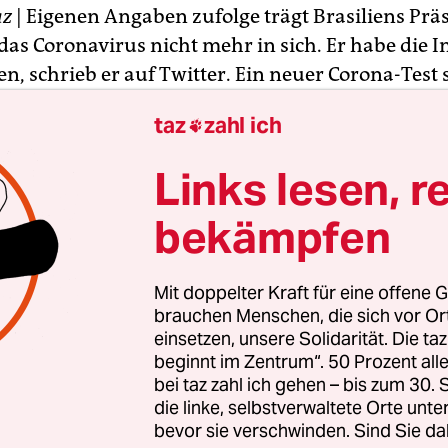
az
| Eigenen Angaben zufolge trägt Brasiliens Präs
das Coronavirus nicht mehr in sich. Er habe die I
, schrieb er auf Twitter. Ein neuer Corona-Test s
n, wann der Test gemacht wurde, war zunächst u
taz
zahl ich

hatte vor zwei Wochen bekanntgegeben, dass er s
Links lesen, r
virus infiziert habe.
Seitdem führte er die Amts
arantäne in der Präsidentenresidenz in Brasília
bekämpfen
en vergangenen Wochen waren positiv ausgefallen
Mit doppelter Kraft für eine offene G
brauchen Menschen, die sich vor O
einsetzen, unsere Solidarität. Die ta
beginnt im Zentrum“. 50 Prozent a
bei taz zahl ich gehen – bis zum 30
die linke, selbstverwaltete Orte unte
bevor sie verschwinden. Sind Sie da