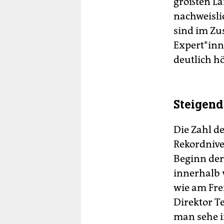
größten La
nachweisli
sind im Zu
Expert*inn
deutlich hö
Steigend
Die Zahl d
Rekordnive
Beginn der
innerhalb 
wie am Fre
Direktor T
man sehe i