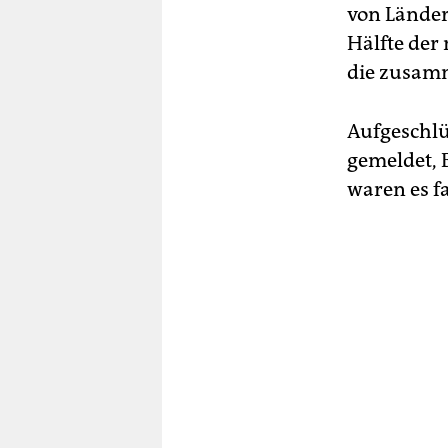
von Länder
Hälfte der 
die zusamm
Aufgeschlü
gemeldet, B
waren es f