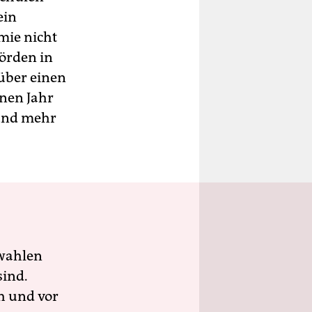
ein
ie nicht
hörden in
über einen
nen Jahr
und mehr
wahlen
sind.
h und vor