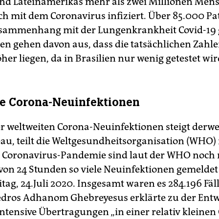
nd Lateinamerikas mehr als zwei Millionen Men
ch mit dem Coronavirus infiziert. Über 85.000 Pa
sammenhang mit der Lungenkrankheit Covid-19 
en gehen davon aus, dass die tatsächlichen Zahl
her liegen, da in Brasilien nur wenig getestet wir
e Corona-Neuinfektionen
er weltweiten Corona-Neuinfektionen steigt derwei
au, teilt die Weltgesundheitsorganisation (WHO) m
 Coronavirus-Pandemie sind laut der WHO noch 
von 24 Stunden so viele Neuinfektionen gemelde
itag, 24.Juli 2020. Insgesamt waren es 284.196 Fä
edros Adhanom Ghebreyesus erklärte zu der Entw
ntensive Übertragungen „in einer relativ kleine