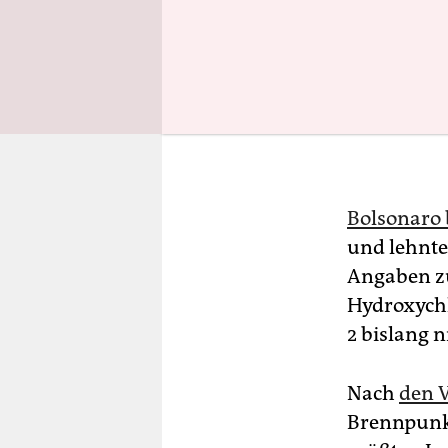
Bolsonaro 
und lehnt
Angaben zu
Hydroxychl
2 bislang n
Nach
den V
Brennpunkt