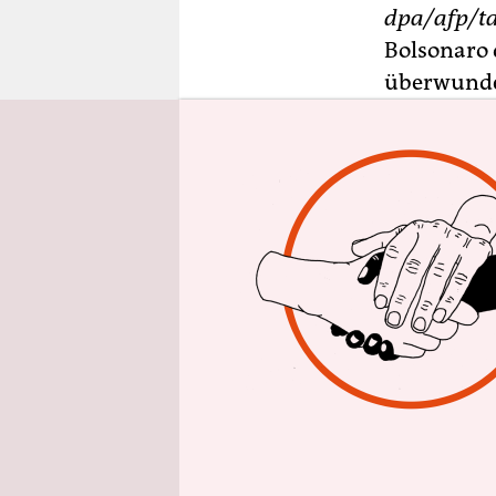
epaper login
dpa/afp/t
Bolsonaro 
überwunden
ausgefalle
Bolsonaro 
dem Corona
aus der Qu
Tests in d