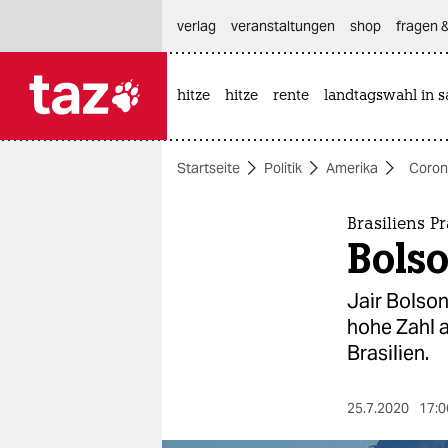
hautnavigation anspringen
hauptinhalt anspringen
footer anspringen
verlag
veranstaltungen
shop
fragen &
hitze
hitze
rente
landtagswahl in s

taz zahl ich
taz zahl ich
Startseite
Politik
Amerika
Coron
themen
politik
Brasiliens P
Bols
öko
Jair Bolson
gesellschaft
hohe Zahl 
Brasilien.
kultur
sport
25.7.2020
17:0