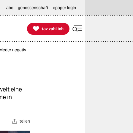
abo
genossenschaft
epaper login

taz zahl ich
taz zahl ich
wieder negativ
weit eine
me in
teilen