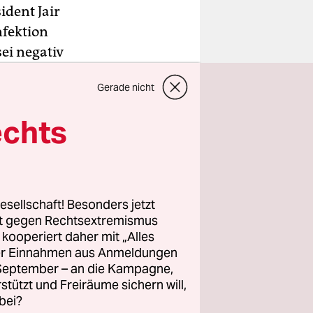
ident Jair
nfektion
ei negativ
nklar.
Gerade nicht
ich mit
echts
geschäfte
. Mehrere
.
esellschaft! Besonders jetzt
rt gegen Rechtsextremismus
z kooperiert daher mit „Alles
ller Einnahmen aus Anmeldungen
. September – an die Kampagne,
rstützt und Freiräume sichern will,
bei?