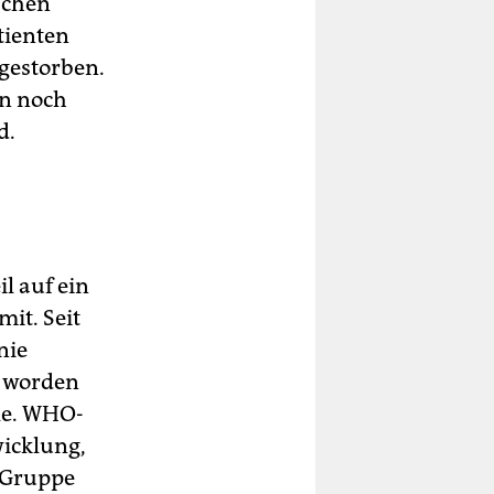
schen
tienten
gestorben.
en noch
d.
l auf ein
it. Seit
nie
t worden
lle. WHO-
icklung,
n Gruppe