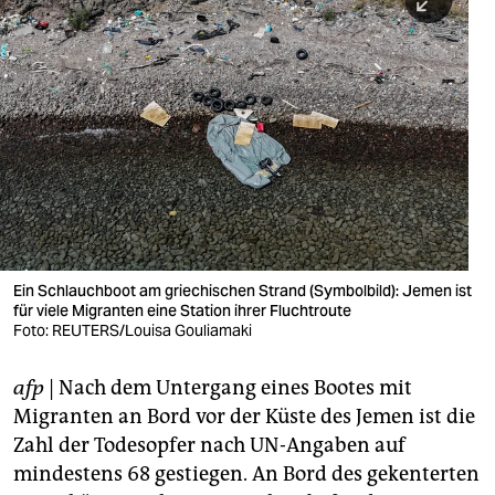
berlin
nord
wahrheit
verlag
verlag
veranstaltungen
shop
Ein Schlauchboot am griechischen Strand (Symbolbild): Jemen ist
für viele Migranten eine Station ihrer Fluchtroute
fragen & hilfe
Foto: REUTERS/Louisa Gouliamaki
unterstützen
afp
| Nach dem Untergang eines Bootes mit
abo
Migranten an Bord vor der Küste des Jemen ist die
Zahl der Todesopfer nach UN-Angaben auf
genossenschaft
mindestens 68 gestiegen. An Bord des gekenterten