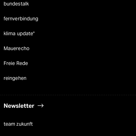
bundestalk
fernverbindung
klima update°
Mauerecho
Freie Rede
reingehen
Newsletter
team zukunft