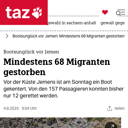

taz zahl ich
hitze
surfen
landtagswahl in sachsen-anhalt
gewalt gegen

taz zahl ich
st
Bootsunglück vor Jemen: Mindestens 68 Migranten gestorben
taz zahl ich
themen
Bootsunglück vor Jemen
Mindestens 68 Migranten
politik
gestorben
öko
Vor der Küste Jemens ist am Sonntag ein Boot
gekentert. Von den 157 Passagieren konnten bisher
gesellschaft
nur 12 gerettet werden.
kultur
4.8.2025
9:04 Uhr
teilen
sport