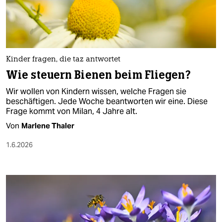
berlin
nord
wahrheit
Kinder fragen, die taz antwortet
verlag
Wie steuern Bienen beim Fliegen?
verlag
Wir wollen von Kindern wissen, welche Fragen sie
beschäftigen. Jede Woche beantworten wir eine. Diese
veranstaltungen
Frage kommt von Milan, 4 Jahre alt.
shop
Von
Marlene Thaler
fragen & hilfe
1.6.2026
unterstützen
abo
genossenschaft