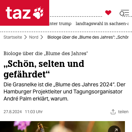

taz zahl ich
nahost-konflikt
usa unter trump
landtagswahl in sachsen-an

taz zahl ich
Startseite
Nord
Biologe über die „Blume des Jahres“: „Schön,
taz zahl ich
themen
Biologe über die „Blume des Jahres“
„Schön, selten und
politik
gefährdet“
öko
Die Grasnelke ist die „Blume des Jahres 2024“. Der
Hamburger Projektleiter und Tagungsorganisator
gesellschaft
André Palm erklärt, warum.
kultur
27.8.2024
11:03 Uhr
teilen
sport