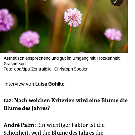
berlin
nord
wahrheit
verlag
verlag
Ästhetisch ansprechend und gut im Umgang mit Trockenheit:
Grasnelken
veranstaltungen
Foto: dpa/dpa-Zentralbild | Christoph Soeder
shop
Interview von
Luisa Gohlke
fragen & hilfe
unterstützen
taz:
Nach welchen Kriterien wird eine Blume die
Blume des Jahres?
abo
genossenschaft
André Palm:
Ein wichtiger Faktor ist die
Schönheit, weil die Blume des Jahres die