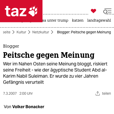

taz zahl ich
hitze
bergsteigen
usa unter trump
katzen
landtagswahl i

taz zahl ich
rtseite
Kultur
Netzkultur
Blogger: Peitsche gegen Meinung
taz zahl ich
themen
Blogger
Peitsche gegen Meinung
politik
Wer im Nahen Osten seine Meinung bloggt, riskiert
öko
seine Freiheit - wie der ägyptische Student Abd al-
Karim Nabil Suleiman. Er wurde zu vier Jahren
gesellschaft
Gefängnis verurteilt
kultur
7.3.2007
2:00 Uhr
teilen
sport
Von
Volker Bonacker