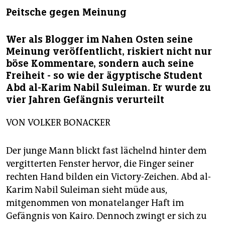
berlin
Peitsche gegen Meinung
nord
Wer als Blogger im Nahen Osten seine
wahrheit
Meinung veröffentlicht, riskiert nicht nur
böse Kommentare, sondern auch seine
verlag
Freiheit - so wie der ägyptische Student
Abd al-Karim Nabil Suleiman. Er wurde zu
verlag
vier Jahren Gefängnis verurteilt
veranstaltungen
VON VOLKER BONACKER
shop
fragen & hilfe
Der junge Mann blickt fast lächelnd hinter dem
vergitterten Fenster hervor, die Finger seiner
unterstützen
rechten Hand bilden ein Victory-Zeichen. Abd al-
abo
Karim Nabil Suleiman sieht müde aus,
mitgenommen von monatelanger Haft im
genossenschaft
Gefängnis von Kairo. Dennoch zwingt er sich zu