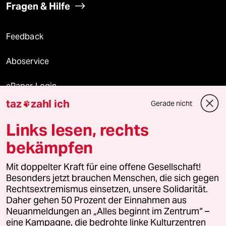
Fragen & Hilfe
Feedback
Aboservice
ePaper Login
taz
zahl ich
Gerade nicht

Downloads für Abonnierende
Links lesen, rechts
bekämpfen
© 2026 taz Verlags und Vertriebs GmbH
Mit doppelter Kraft für eine offene Gesellschaft!
Alle Rechte vorbehalten. Bei rechtlichen Fragen oder für Genehmigungen
wenden Sie sich bitte an
lizenzen@taz.de
Besonders jetzt brauchen Menschen, die sich gegen
Rechtsextremismus einsetzen, unsere Solidarität.
Daher gehen 50 Prozent der Einnahmen aus
Feedback
Redaktionsstatut
Kommune-Richtlinien
KI-
Neuanmeldungen an „Alles beginnt im Zentrum“ –
eine Kampagne, die bedrohte linke Kulturzentren