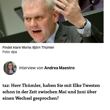
berlin
nord
wahrheit
verlag
verlag
Findet klare Worte: Björn Thümler
Foto: dpa
veranstaltungen
shop
Interview von
Andrea Maestro
fragen & hilfe
unterstützen
taz: Herr Thümler, haben Sie mit Elke Twesten
schon in der Zeit zwischen Mai und Juni über
abo
einen Wechsel gesprochen?
genossenschaft