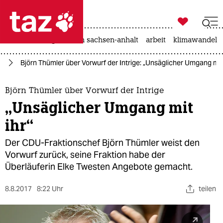

taz zahl ich
hitze
landtagswahl in sachsen-anhalt
arbeit
klimawandel

taz zahl ich
nd
Björn Thümler über Vorwurf der Intrige: „Unsäglicher Umgang mit 
taz zahl ich
themen
Björn Thümler über Vorwurf der Intrige
„Unsäglicher Umgang mit
politik
ihr“
öko
Der CDU-Fraktionschef Björn Thümler weist den
Vorwurf zurück, seine Fraktion habe der
gesellschaft
Überläuferin Elke Twesten Angebote gemacht.
kultur
8.8.2017
8:22 Uhr
teilen
sport