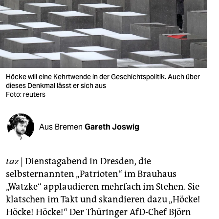
berlin
nord
wahrheit
verlag
Höcke will eine Kehrtwende in der Geschichtspolitik. Auch über
verlag
dieses Denkmal lässt er sich aus
Foto: reuters
veranstaltungen
shop
Aus Bremen
Gareth Joswig
fragen & hilfe
taz
| Dienstagabend in Dresden, die
unterstützen
selbsternannten „Patrioten“ im Brauhaus
abo
„Watzke“ applaudieren mehrfach im Stehen. Sie
klatschen im Takt und skandieren dazu „Höcke!
genossenschaft
Höcke! Höcke!“ Der Thüringer AfD-Chef Björn