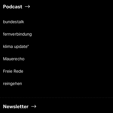
Podcast
bundestalk
fernverbindung
klima update°
Mauerecho
Freie Rede
reingehen
Newsletter