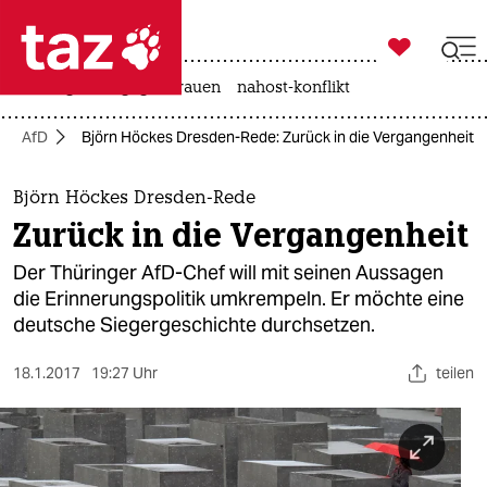

taz zahl ich
hitze
gewalt gegen frauen
nahost-konflikt

taz zahl ich
AfD
Björn Höckes Dresden-Rede: Zurück in die Vergangenheit
taz zahl ich
themen
Björn Höckes Dresden-Rede
Zurück in die Vergangenheit
politik
Der Thüringer AfD-Chef will mit seinen Aussagen
öko
die Erinnerungspolitik umkrempeln. Er möchte eine
deutsche Siegergeschichte durchsetzen.
gesellschaft
18.1.2017
19:27 Uhr
teilen
kultur
sport