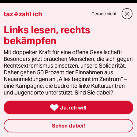
team zukunft
taz
zahl ich
Gerade nicht

taz frisch
Links lesen, rechts
bekämpfen
taz zahl ich
Mit doppelter Kraft für eine offene Gesellschaft!
taz lab Infobrief
Besonders jetzt brauchen Menschen, die sich gegen
Rechtsextremismus einsetzen, unsere Solidarität.
Daher gehen 50 Prozent der Einnahmen aus
Neuanmeldungen an „Alles beginnt im Zentrum“ –
Veranstaltungen
eine Kampagne, die bedrohte linke Kulturzentren
und Jugendorte unterstützt. Sind Sie dabei?
Demnächst

Ja, ich will
Vor Ort
Schon dabei!
Live im Stream