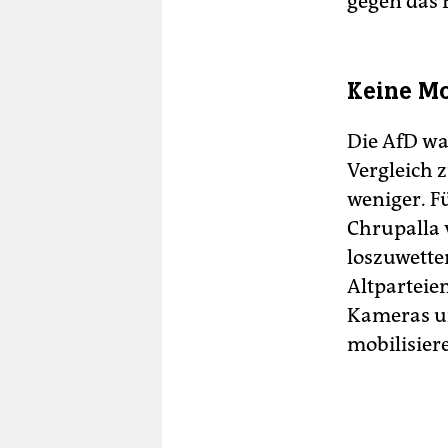
gegen das 
Keine Mob
Die AfD wa
Vergleich 
weniger. 
Chrupalla 
loszuwetter
Altparteie
Kameras un
mobilisier