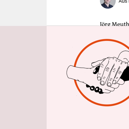
Aus
epaper login
Jörg Meuth
der AfD-Bu
Rundmail a
Montag sei
stellen. M
Rauswurf 
Eine Neuwa
Selbstläuf
Auseinand
schreibt M
habe. Sie s
getroffen 