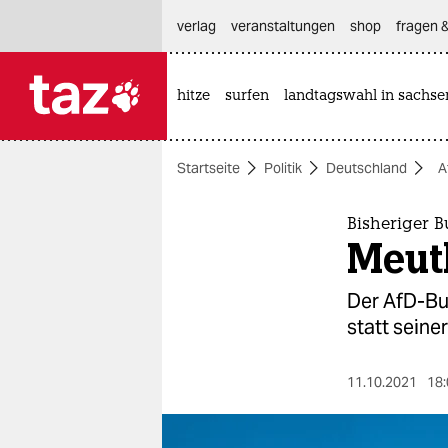
hautnavigation anspringen
hauptinhalt anspringen
footer anspringen
verlag
veranstaltungen
shop
fragen &
hitze
surfen
landtagswahl in sachse

taz zahl ich
taz zahl ich
Startseite
Politik
Deutschland
A
themen
politik
Bisheriger 
Meut
öko
Der AfD-Bun
gesellschaft
statt seine
kultur
11.10.2021
18:
sport