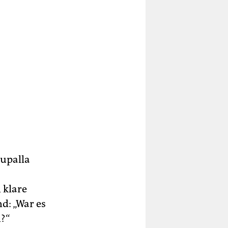
rupalla
 klare
d: „War es
n?“