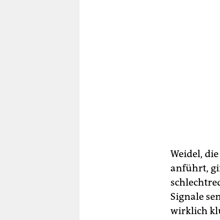
Weidel, di
anführt, gi
schlechtre
Signale sen
wirklich k