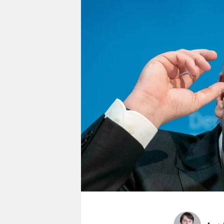
berlin
nord
wahrheit
verlag
verlag
veranstaltungen
shop
fragen & hilfe
unterstützen
abo
genossenschaft