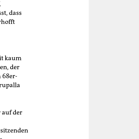
,
st, dass
rhofft
eit kaum
en, der
 68er-
rupalla
 auf der
rsitzenden