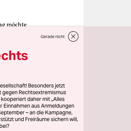
tag möchte
en. Per
Gerade nicht
er am
euwahl zu
echts
ichen
t mehr als
esellschaft! Besonders jetzt
rt gegen Rechtsextremismus
eine harte
z kooperiert daher mit „Alles
mail
ller Einnahmen aus Anmeldungen
t gemacht
. September – an die Kampagne,
er Familie,
rstützt und Freiräume sichern will,
bei?
 Medien