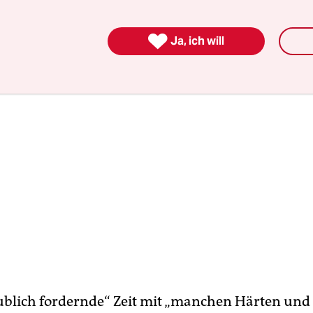

Ja, ich will
ublich fordernde“ Zeit mit „manchen Härten und