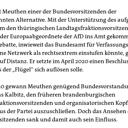
ist Meuthen einer der Bundesvorsitzenden der
nnten Alternative. Mit der Unterstützung des auf
um den thüringischen Landtagsfraktionsvorsitze
 der Europaabgeordnete der AfD ins Amt gekom
ebatte, inwieweit das Bundesamt für Verfassung
rne Netzwerk als rechtsextrem einstufen könnte, 
f Distanz. Er setzte im April 2020 einen Beschlu
 der „Flügel“ sich auflösen solle.
20 gewann Meuthen genügend Bundesvorstandsm
 Kalbitz, den früheren brandenburgischen
aktionsvorsitzenden und organisatorischen Kopf
 aus der Partei auszuschließen. Doch das Ansehen
itzenden sank und damit auch sein Einfluss.