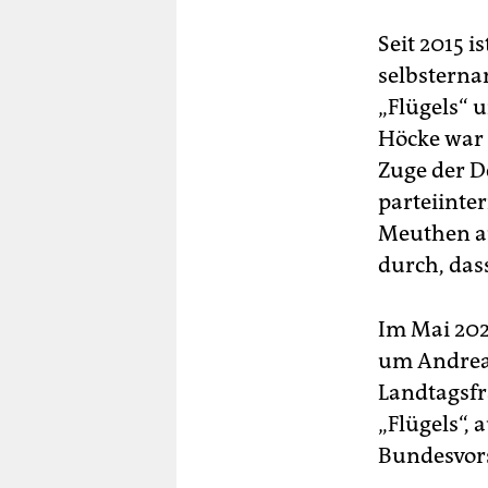
Seit 2015 
selbsterna
„Flügels“ 
Höcke war
Zuge der D
parteiinte
Meuthen au
durch, dass
Im Mai 20
um Andreas
Landtagsfr
„Flügels“,
Bundesvors