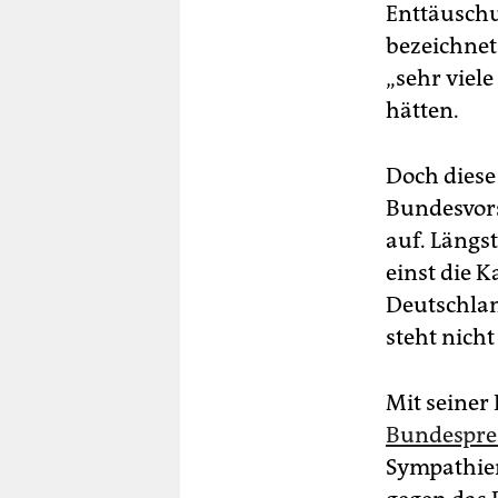
Enttäuschu
bezeichnet 
„sehr viel
hätten.
Doch diese
Bundesvors
auf. Längs
einst die 
Deutschlan
steht nicht
Mit seiner
Bundespre
Sympathien