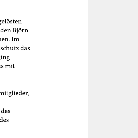
gelösten
nden Björn
men. Im
sschutz das
ging
ss mit
itglieder,
 des
 des