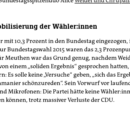
Bundestagsspitzenduo Alice
Weidel und Chrupall
ilisierung der Wäh­le­r:in­nen
r mit 10,3 Prozent in den Bundestag eingezogen,
zur Bundestagswahl 2015 waren das 2,3 Prozenpu
Für Meuthen war das Grund genug, nachdem Weid
von einem „soliden Ergebnis“ gesprochen hatten,
n: Es solle keine „Versuche“ geben, „sich das Erge
nmanier schönzureden“. Sein Vorwurf vor laufen
d Mikrofonen: Die Partei hätte keine Wäh­le­r:in­
en können, trotz massiver Verluste der CDU.