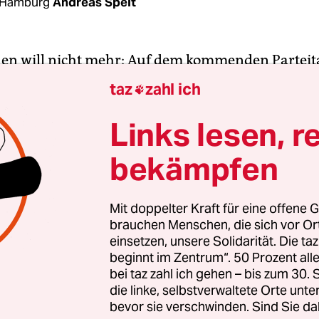
 Hamburg
Andreas Speit
en will nicht mehr: Auf dem kommenden Partei
ndesvorsitzende nicht erneut für das Amt antret
taz
zahl ich

n die rund 32.000 Parteimitglieder verkündete 
ne Entscheidung, sich am 11. Dezember keiner N
Links lesen, r
it dem Rückzug könnte der 60-Jährige einen mögl
bekämpfen
aus dem Amt zuvorgekommen sein.
hl galt in den vergangenen Monaten längst nich
Mit doppelter Kraft für eine offene G
brauchen Menschen, die sich vor O
er. Bei dem Bundesparteitag in Wiesbaden wurde 
einsetzen, unsere Solidarität. Die ta
ersetzung um Meuthen erwartet. In seiner Rund
beginnt im Zentrum“. 50 Prozent a
euthen, dass er sich die Entscheidung nicht leich
bei taz zahl ich gehen – bis zum 30
ei nach „vielen intensiven Gesprächen“, auch mit d
die linke, selbstverwaltete Orte unte
bevor sie verschwinden. Sind Sie da
worden. Konkrete Gründe führt er laut mehreren