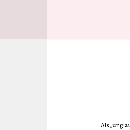
nicht an.
Als „ungla