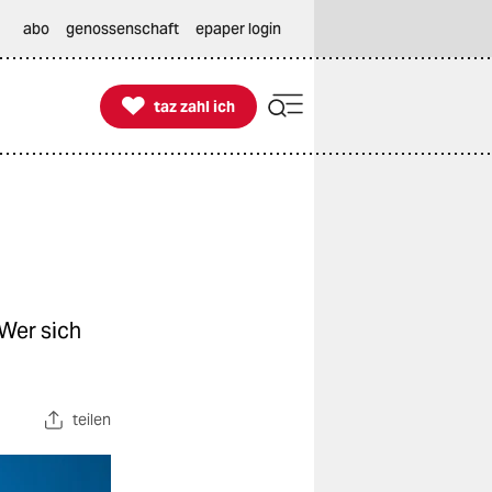
abo
genossenschaft
epaper login

taz zahl ich
taz zahl ich
 Wer sich
.
teilen