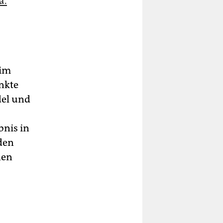
a.
 im
nkte
el und
bnis in
den
nen