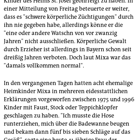
Kinder des Heims St. Josef geohrfeigt zu haben. In
epaper login
einer Mitteilung von Freitag beteuerte er weiter,
dass es "schwere körperliche Züchtigungen" durch
ihn nie gegeben habe, allerdings könne er die
"eine oder andere Watschn von vor zwanzig
Jahren" nicht ausschließen. Körperliche Gewalt
durch Erzieher ist allerdings in Bayern schon seit
dreißig Jahren verboten. Doch laut Mixa war das
"damals vollkommen normal".
In den vergangenen Tagen hatten acht ehemalige
Heimkinder Mixa in mehreren eidesstattlichen
Erklärungen vorgeworfen zwischen 1975 und 1996
Kinder mit Faust, Stock oder Teppichklopfer
geschlagen zu haben. "Ich musste die Hose
runterziehen, mich über die Badewanne beugen
und bekam dann fünf bis sieben Schläge auf das