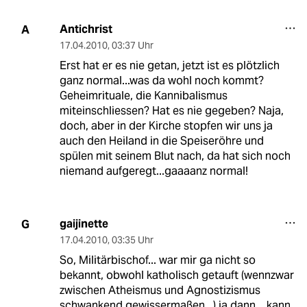
Antichrist
A
17.04.2010
,
03:37 Uhr
Erst hat er es nie getan, jetzt ist es plötzlich
ganz normal...was da wohl noch kommt?
Geheimrituale, die Kannibalismus
miteinschliessen? Hat es nie gegeben? Naja,
doch, aber in der Kirche stopfen wir uns ja
auch den Heiland in die Speiseröhre und
spülen mit seinem Blut nach, da hat sich noch
niemand aufgeregt...gaaaanz normal!
gaijinette
G
17.04.2010
,
03:35 Uhr
So, Militärbischof... war mir ga nicht so
bekannt, obwohl katholisch getauft (wennzwar
zwischen Atheismus und Agnostizismus
schwankend gewissermaßen...) ja dann... kann