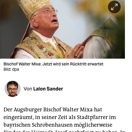
berlin
nord
wahrheit
verlag
verlag
veranstaltungen
Bischof Walter Mixa: Jetzt wird sein Rücktritt erwartet
Bild: dpa
shop
fragen & hilfe
Von
Lalon Sander
unterstützen
Der Augsburger Bischof Walter Mixa hat
abo
eingeräumt, in seiner Zeit als Stadtpfarrer im
genossenschaft
bayrischen Schrobenhausen möglicherweise