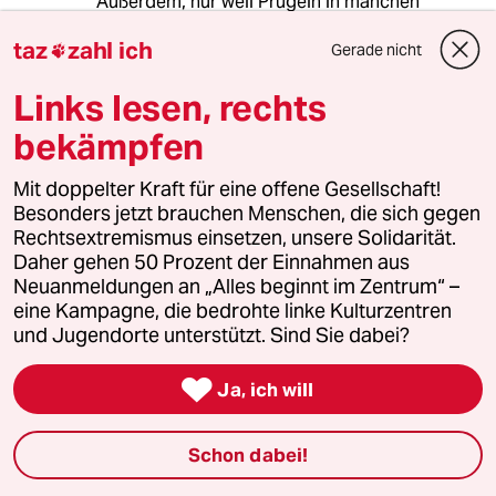
Außerdem, nur weil Prügeln in manchen
Kreisen üblich war, ist es noch lange nicht
taz
zahl ich
richtig.
Gerade nicht

Und nun auch noch Veruntreuung von
Links lesen, rechts
karikativen Geldern in die eigene Tasche.
Zeit zu gehen alter Mann. Am besten schnell
bekämpfen
und leise.
Mit doppelter Kraft für eine offene Gesellschaft!
Besonders jetzt brauchen Menschen, die sich gegen
Bene Dick
BD
Rechtsextremismus einsetzen, unsere Solidarität.
17.04.2010
,
00:57 Uhr
Daher gehen 50 Prozent der Einnahmen aus
Neuanmeldungen an „Alles beginnt im Zentrum“ –
Frisches Blut nach Rom - Mixa for Pabst!!
eine Kampagne, die bedrohte linke Kulturzentren
und Jugendorte unterstützt. Sind Sie dabei?
Flagellanti Der Erste

Ja, ich will
DocMison
D
17.04.2010
,
00:42 Uhr
Schon dabei!
Soweit ich weiß wurde die Prügelstrafe in