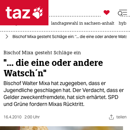

taz zahl ich
niedrigwasser
rente
landtagswahl in sachsen-anhalt
hybri

taz zahl ich
ag
Bischof Mixa gesteht Schläge ein: "... die eine oder andere Wats
taz zahl ich
themen
Bischof Mixa gesteht Schläge ein
"... die eine oder andere
politik
Watsch´n"
öko
Bischof Walter Mixa hat zugegeben, dass er
Jugendliche geschlagen hat. Der Verdacht, dass er
gesellschaft
Gelder zweckentfremdete, hat sich erhärtet. SPD
und Grüne fordern Mixas Rücktritt.
kultur
sport
16.4.2010
2:00 Uhr
teilen