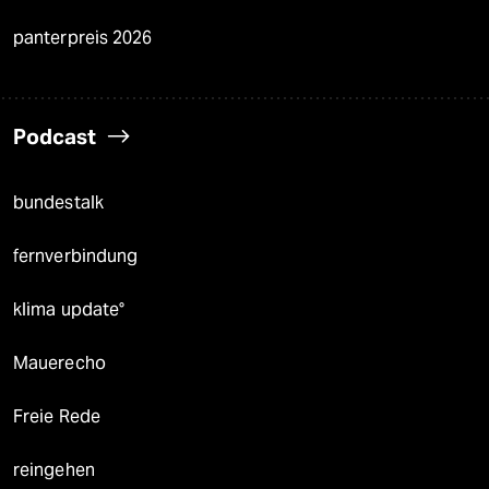
panterpreis 2026
Podcast
bundestalk
fernverbindung
klima update°
Mauerecho
Freie Rede
reingehen