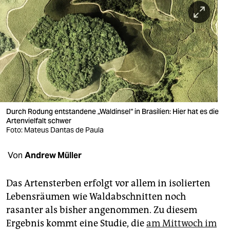
berlin
nord
wahrheit
verlag
verlag
veranstaltungen
Durch Rodung entstandene „Waldinsel“ in Brasilien: Hier hat es die
Artenvielfalt schwer
shop
Foto: Mateus Dantas de Paula
fragen & hilfe
Von
Andrew Müller
unterstützen
Das Artensterben erfolgt vor allem in isolierten
abo
Lebensräumen wie Waldabschnitten noch
rasanter als bisher angenommen. Zu diesem
genossenschaft
Ergebnis kommt eine Studie, die
am Mittwoch im