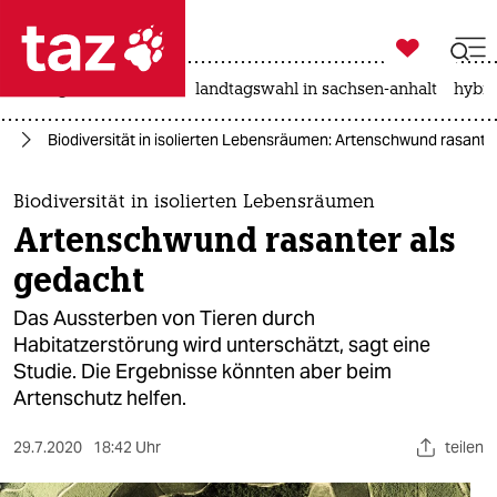

taz zahl ich
niedrigwasser
rente
landtagswahl in sachsen-anhalt
hybri

taz zahl ich
tz
Biodiversität in isolierten Lebensräumen: Artenschwund rasante
taz zahl ich
themen
Biodiversität in isolierten Lebensräumen
Artenschwund rasanter als
politik
gedacht
öko
Das Aussterben von Tieren durch
Habitatzerstörung wird unterschätzt, sagt eine
gesellschaft
Studie. Die Ergebnisse könnten aber beim
Artenschutz helfen.
kultur
sport
29.7.2020
18:42 Uhr
teilen