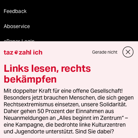
Feedback
Aboservice
ePaper Login
taz
zahl ich
Gerade nicht

Downloads für Abonnierende
Links lesen, rechts
bekämpfen
© 2026 taz Verlags und Vertriebs GmbH
Mit doppelter Kraft für eine offene Gesellschaft!
Alle Rechte vorbehalten. Bei rechtlichen Fragen oder für Genehmigungen
wenden Sie sich bitte an
lizenzen@taz.de
Besonders jetzt brauchen Menschen, die sich gegen
Rechtsextremismus einsetzen, unsere Solidarität.
Daher gehen 50 Prozent der Einnahmen aus
Feedback
Redaktionsstatut
Kommune-Richtlinien
KI-
Neuanmeldungen an „Alles beginnt im Zentrum“ –
eine Kampagne, die bedrohte linke Kulturzentren
Leitlinie
Informant
Datenschutz
Impressum
AGB
und Jugendorte unterstützt. Sind Sie dabei?