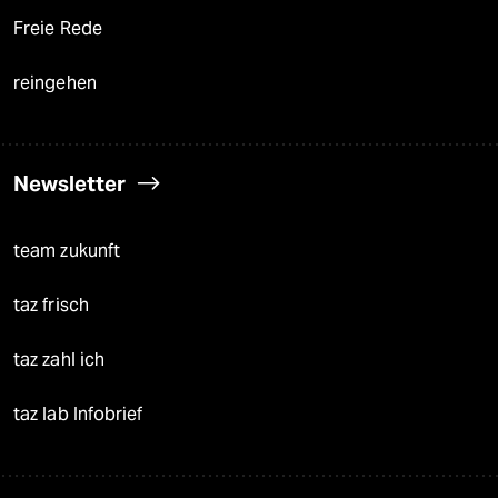
Freie Rede
reingehen
Newsletter
team zukunft
taz frisch
taz zahl ich
taz lab Infobrief