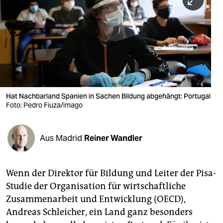
berlin
nord
wahrheit
verlag
verlag
Hat Nachbarland Spanien in Sachen Bildung abgehängt: Portugal
Foto: Pedro Fiuza/imago
veranstaltungen
shop
Aus Madrid
Reiner Wandler
fragen & hilfe
unterstützen
Wenn der Direktor für Bildung und Leiter der Pisa-
Studie der Organisation für wirtschaftliche
abo
Zusammenarbeit und Entwicklung (OECD),
genossenschaft
Andreas Schleicher, ein Land ganz besonders