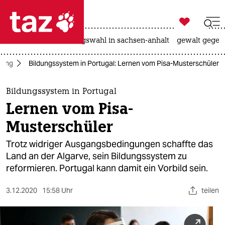

taz zahl ich
hitze
surfen
landtagswahl in sachsen-anhalt
gewalt gegen

taz zahl ich
dung
Bildungssystem in Portugal: Lernen vom Pisa-Musterschüler
taz zahl ich
themen
Bildungssystem in Portugal
Lernen vom Pisa-
politik
Musterschüler
öko
Trotz widriger Ausgangsbedingungen schaffte das
Land an der Algarve, sein Bildungssystem zu
gesellschaft
reformieren. Portugal kann damit ein Vorbild sein.
kultur
3.12.2020
15:58 Uhr
teilen
sport