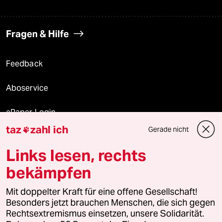
Fragen & Hilfe
Feedback
Aboservice
ePaper Login
taz
zahl ich
Gerade nicht

Downloads für Abonnierende
Links lesen, rechts
bekämpfen
© 2026 taz Verlags und Vertriebs GmbH
Mit doppelter Kraft für eine offene Gesellschaft!
Alle Rechte vorbehalten. Bei rechtlichen Fragen oder für Genehmigungen
wenden Sie sich bitte an
lizenzen@taz.de
Besonders jetzt brauchen Menschen, die sich gegen
Rechtsextremismus einsetzen, unsere Solidarität.