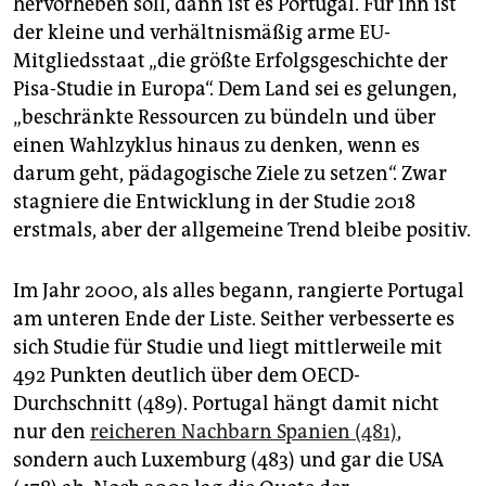
hervorheben soll, dann ist es Portugal. Für ihn ist
epaper login
der kleine und verhältnismäßig arme EU-
Mitgliedsstaat „die größte Erfolgsgeschichte der
Pisa-Studie in Europa“. Dem Land sei es gelungen,
„beschränkte Ressourcen zu bündeln und über
einen Wahlzyklus hinaus zu denken, wenn es
darum geht, pädagogische Ziele zu setzen“. Zwar
stagniere die Entwicklung in der Studie 2018
erstmals, aber der allgemeine Trend bleibe positiv.
Im Jahr 2000, als alles begann, rangierte Portugal
am unteren Ende der Liste. Seither verbesserte es
sich Studie für Studie und liegt mittlerweile mit
492 Punkten deutlich über dem OECD-
Durchschnitt (489). Portugal hängt damit nicht
nur den
reicheren Nachbarn Spanien (481)
,
sondern auch Luxemburg (483) und gar die USA