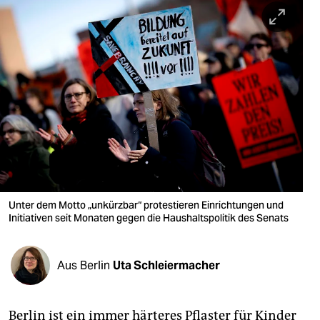
berlin
nord
wahrheit
verlag
verlag
veranstaltungen
shop
Unter dem Motto „unkürzbar“ protestieren Einrichtungen und
fragen & hilfe
Initiativen seit Monaten gegen die Haushaltspolitik des Senats
unterstützen
Aus Berlin
Uta Schleiermacher
abo
genossenschaft
Berlin ist ein immer härteres Pflaster für Kinder