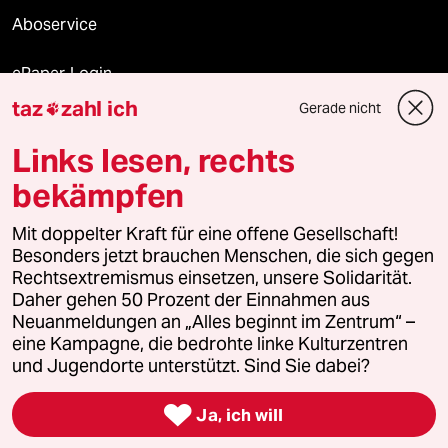
Aboservice
ePaper Login
taz
zahl ich
Gerade nicht

Downloads für Abonnierende
Links lesen, rechts
bekämpfen
© 2026 taz Verlags und Vertriebs GmbH
Alle Rechte vorbehalten. Bei rechtlichen Fragen oder für Genehmigungen
Mit doppelter Kraft für eine offene Gesellschaft!
wenden Sie sich bitte an
lizenzen@taz.de
Besonders jetzt brauchen Menschen, die sich gegen
Rechtsextremismus einsetzen, unsere Solidarität.
Daher gehen 50 Prozent der Einnahmen aus
Feedback
Redaktionsstatut
Kommune-Richtlinien
KI-
Neuanmeldungen an „Alles beginnt im Zentrum“ –
eine Kampagne, die bedrohte linke Kulturzentren
Leitlinie
Informant
Datenschutz
Impressum
AGB
und Jugendorte unterstützt. Sind Sie dabei?
Seitenwende
Einwilligungen widerrufen (Ads)

Ja, ich will