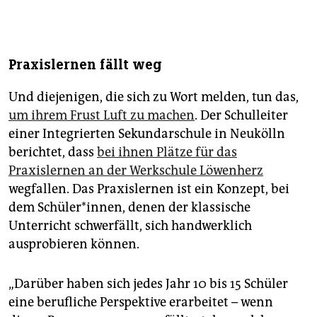
Einnahmen steigern
Die Linke argumentiert, dass der
Senat längst nicht alles ausreizt, um die Einnahmen zu
erhöhen, etwa über Schulden, City-Tax und
Zweitwohnsitzsteuer. Auch Beschlüsse im Bund zum
Praxislernen fällt weg
Sondervermögen böten da neue Spielräume. „Es gibt
haushaltspolitisch eine Alternative, der Senat könnte
Und diejenigen, die sich zu Wort melden, tun das,
Kürzungsnotwendigkeiten abwenden“, betont Zillich.
(usch)
um ihrem Frust Luft zu machen
. Der Schulleiter
einer Integrierten Sekundarschule in Neukölln
berichtet, dass
bei ihnen Plätze für das
Praxislernen an der Werkschule Löwenherz
wegfallen. Das Praxislernen ist ein Konzept, bei
dem Schüler*innen, denen der klassische
Unterricht schwerfällt, sich handwerklich
ausprobieren können.
„Darüber haben sich jedes Jahr 10 bis 15 Schüler
eine berufliche Perspektive erarbeitet – wenn