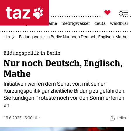

taz zahl ich
hitze
krieg in der ukraine
niedrigwasser
ceuta
waldbrän

taz zahl ich
Berlin
Bildungspolitik in Berlin: Nur noch Deutsch, Englisch, Mathe
taz zahl ich
themen
Bildungspolitik in Berlin
Nur noch Deutsch, Englisch,
politik
Mathe
öko
Initiativen werfen dem Senat vor, mit seiner
Kürzungspolitik ganzheitliche Bildung zu gefährden.
gesellschaft
Sie kündigen Proteste noch vor den Sommerferien
an.
kultur
sport
19.6.2025
6:00 Uhr
teilen