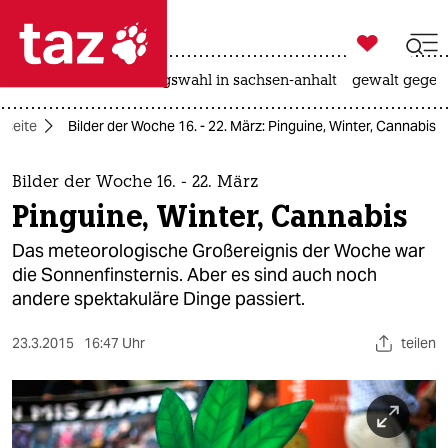

taz zahl ich
hitze
surfen
landtagswahl in sachsen-anhalt
gewalt gegen

taz zahl ich
tseite
Bilder der Woche 16. - 22. März: Pinguine, Winter, Cannabis
taz zahl ich
themen
Bilder der Woche 16. - 22. März
Pinguine, Winter, Cannabis
politik
Das meteorologische Großereignis der Woche war
öko
die Sonnenfinsternis. Aber es sind auch noch
andere spektakuläre Dinge passiert.
gesellschaft
23.3.2015
16:47 Uhr
teilen
kultur
sport