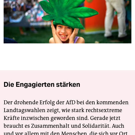
berlin
nord
wahrheit
verlag
verlag
veranstaltungen
shop
Die Engagierten stärken
fragen & hilfe
unterstützen
Der drohende Erfolg der AfD bei den kommenden
Landtagswahlen zeigt, wie stark rechtsextreme
abo
Kräfte inzwischen geworden sind. Gerade jetzt
genossenschaft
braucht es Zusammenhalt und Solidarität. Auch
und vor allem mit den Menschen, die sich vor Ort