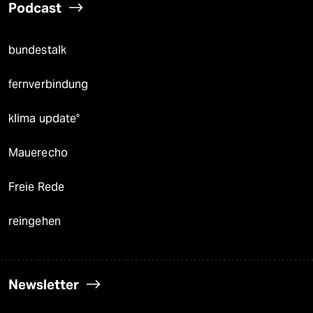
Podcast
bundestalk
fernverbindung
klima update°
Mauerecho
Freie Rede
reingehen
Newsletter