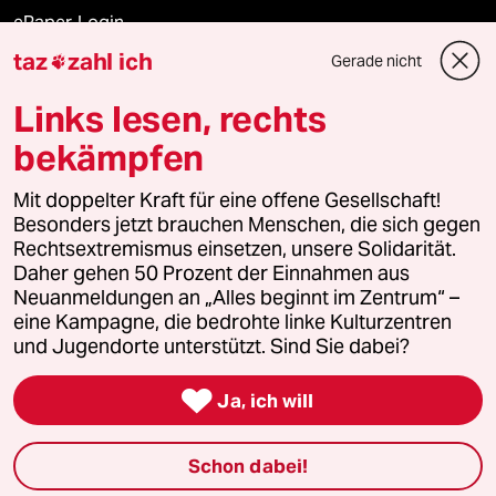
ePaper Login
taz
zahl ich
Gerade nicht

Downloads für Abonnierende
Links lesen, rechts
bekämpfen
© 2026 taz Verlags und Vertriebs GmbH
Alle Rechte vorbehalten. Bei rechtlichen Fragen oder für Genehmigungen
Mit doppelter Kraft für eine offene Gesellschaft!
wenden Sie sich bitte an
lizenzen@taz.de
Besonders jetzt brauchen Menschen, die sich gegen
Rechtsextremismus einsetzen, unsere Solidarität.
Daher gehen 50 Prozent der Einnahmen aus
Feedback
Redaktionsstatut
Kommune-Richtlinien
KI-
Neuanmeldungen an „Alles beginnt im Zentrum“ –
eine Kampagne, die bedrohte linke Kulturzentren
Leitlinie
Informant
Datenschutz
Impressum
AGB
und Jugendorte unterstützt. Sind Sie dabei?
Seitenwende
Einwilligungen widerrufen (Ads)

Ja, ich will
Schon dabei!