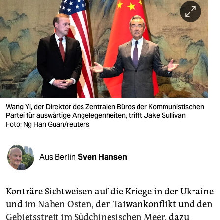
berlin
nord
wahrheit
verlag
verlag
veranstaltungen
Wang Yi, der Direktor des Zentralen Büros der Kommunistischen
Partei für auswärtige Angelegenheiten, trifft Jake Sullivan
shop
Foto: Ng Han Guan/reuters
fragen & hilfe
Aus Berlin
Sven Hansen
unterstützen
abo
Konträre Sichtweisen auf die Kriege in der Ukraine
genossenschaft
und
im Nahen Osten
, den Taiwankonflikt und den
Gebietsstreit im Südchinesischen Meer
, dazu