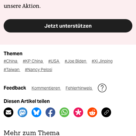
unsere Aktion.
Jetzt unterstützen
Themen
#China
#KP China
#USA
#Joe Biden
#Xi Jinping
#Taiwan
#Nancy Pelosi
Feedback
Kommentieren
Fehlerhinweis
Diesen Artikel teilen
Mehr zum Thema