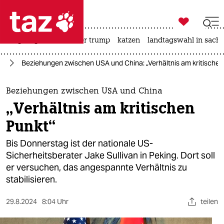

taz zahl ich
bergsteigen
usa unter trump
katzen
landtagswahl in sachs

taz zahl ich
en
Beziehungen zwischen USA und China: „Verhältnis am kritischen
taz zahl ich
themen
Beziehungen zwischen USA und China
„Verhältnis am kritischen
politik
Punkt“
öko
Bis Donnerstag ist der nationale US-
Sicherheitsberater Jake Sullivan in Peking. Dort soll
gesellschaft
er versuchen, das angespannte Verhältnis zu
stabilisieren.
kultur
sport
29.8.2024
8:04 Uhr
teilen