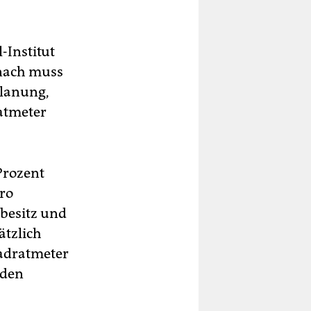
Institut
anach muss
Planung,
atmeter
Prozent
pro
besitz und
tzlich
uadratmeter
rden