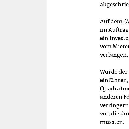
abgeschrie
Auf dem „W
im Auftrag
ein Invest
vom Mieter
verlangen,
Würde der 
einführen,
Quadratmet
anderen F
verringern.
vor, die d
müssten.