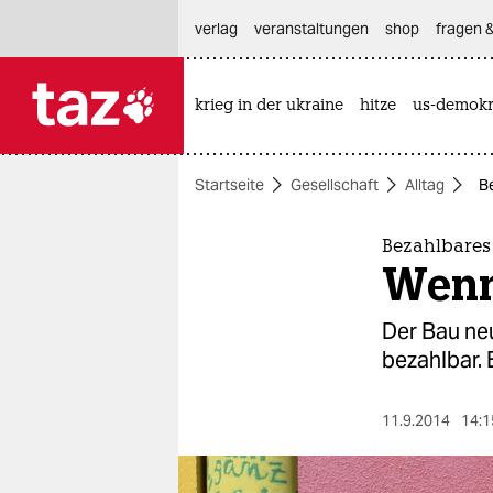
hautnavigation anspringen
hauptinhalt anspringen
footer anspringen
verlag
veranstaltungen
shop
fragen &
krieg in der ukraine
hitze
us-demokr

taz zahl ich
taz zahl ich
Startseite
Gesellschaft
Alltag
B
themen
politik
Bezahlbare
Wenn 
öko
Der Bau ne
gesellschaft
bezahlbar. 
kultur
11.9.2014
14:1
sport