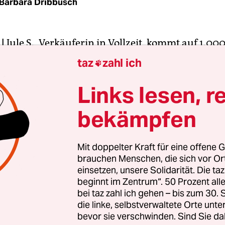
Barbara Dribbusch
|
Jule S., Verkäuferin in Vollzeit, kommt auf 1.00
Sie will sich von ihrem Mann trennen und sucht 
taz
zahl ich

ohnung in den Berliner Innenstadtbezirken – d
 modernisierte Wohnungen sind so hoch, dass si
Links lesen, r
Geld zum Leben hätte. „Ich könnte genauso gut 
bekämpfen
klagt die 45-Jährige.
verdiener und RentnerInnen können die Mieten 
Mit doppelter Kraft für eine offene G
brauchen Menschen, die sich vor O
ntren zum Verarmungsrisiko werden. Das hat d
einsetzen, unsere Solidarität. Die ta
ündnis Wohnungsbau“ auf den Plan gerufen, in
beginnt im Zentrum“. 50 Prozent a
Mieterbund und Organisationen der Bau- und
bei taz zahl ich gehen – bis zum 30
rtschaft vertreten sind.
die linke, selbstverwaltete Orte unte
bevor sie verschwinden. Sind Sie da