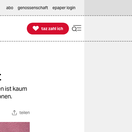
abo
genossenschaft
epaper login

taz zahl ich
taz zahl ich
t
n ist kaum
onen.
teilen