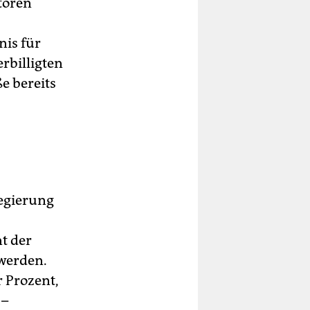
toren
is für
billigten
e bereits
regierung
t der
werden.
r Prozent,
 –