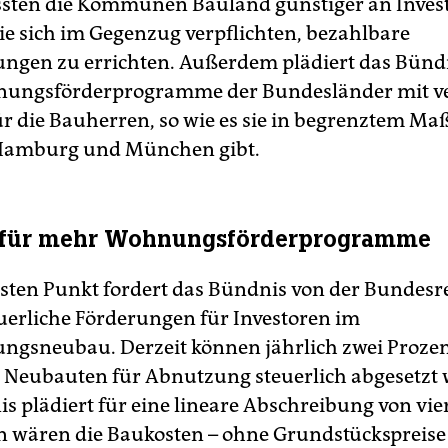
sten die Kommunen Bauland günstiger an Inves
ie sich im Gegenzug verpflichten, bezahlbare
gen zu errichten. Außerdem plädiert das Bündn
ungsförderprogramme der Bundesländer mit ver
ür die Bauherren, so wie es sie in begrenztem Maß
 Hamburg und München gibt.
 für mehr Wohnungsförderprogramme
gsten Punkt fordert das Bündnis von der Bundes
uerliche Förderungen für Investoren im
gsneubau. Derzeit können jährlich zwei Prozen
 Neubauten für Abnutzung steuerlich abgesetzt 
s plädiert für eine lineare Abschreibung von vie
en wären die Baukosten – ohne Grundstückspreise