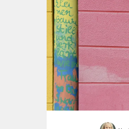
berlin
nord
wahrheit
verlag
verlag
veranstaltungen
shop
fragen & hilfe
unterstützen
abo
genossenschaft