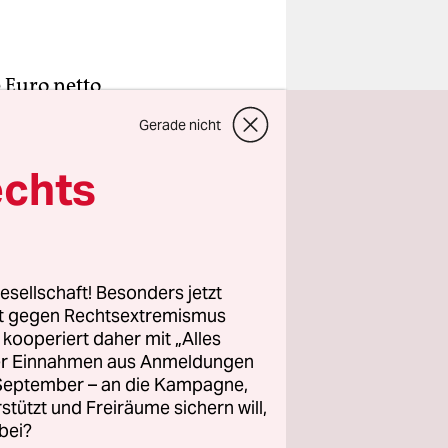
0 Euro netto
eine
Gerade nicht
och die
e daneben
echts
auf Hartz
in den
esellschaft! Besonders jetzt
rt gegen Rechtsextremismus
as
z kooperiert daher mit „Alles
 dem der
ller Einnahmen aus Anmeldungen
. September – an die Kampagne,
rstützt und Freiräume sichern will,
bei?