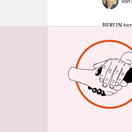
Von
epaper login
BERLIN
taz
im Monat. 
Einzimmerw
Kosten für
kaum noch 
IV gehen“, 
Für Gering
Ballungsze
„Verbändeb
Deutsche 
Wohnungswi