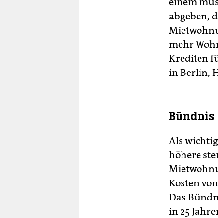
einem müs
abgeben, d
Mietwohnun
mehr Wohn
Krediten f
in Berlin,
Bündnis
Als wichti
höhere ste
Mietwohnun
Kosten von
Das Bündni
in 25 Jahr