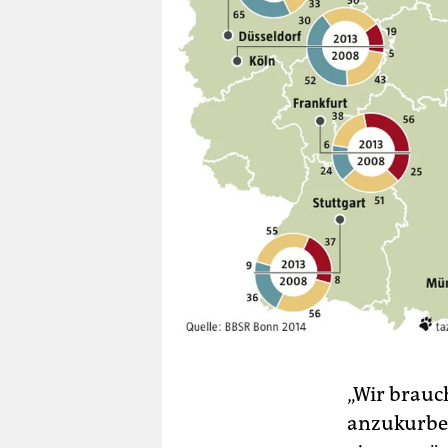
„Wir brau
anzukurbel