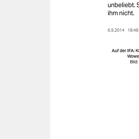
berlin
unbeliebt. 
ihm nicht.
nord
wahrheit
6.9.2014
18:48
verlag
Auf der IFA: K
verlag
Wower
Bild
veranstaltungen
shop
fragen & hilfe
unterstützen
abo
genossenschaft