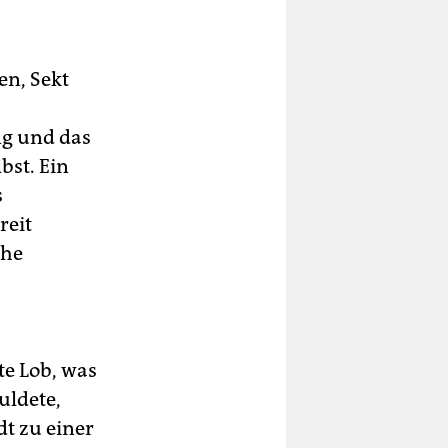
en, Sekt
ng und das
bst. Ein
s
reit
che
te Lob, was
uldete,
t zu einer