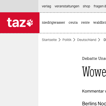
hautnavigation anspringen
hauptinhalt anspringen
footer anspringen
verlag
veranstaltungen
shop
fragen &
niedrigwasser
ceuta
rente
waldbr

taz zahl ich
taz zahl ich
Startseite
Politik
Deutschland
D
themen
politik
Debatte Uns
öko
Wower
gesellschaft
kultur
Kommentar 
sport
Berlins No