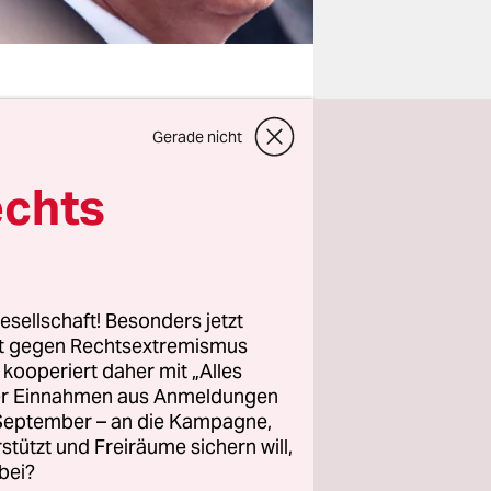
Gerade nicht
ik milde. Da
 an, als
echts
achruf.
 dem 11.
 sein
ben. So,
esellschaft! Besonders jetzt
erbinden.
rt gegen Rechtsextremismus
z kooperiert daher mit „Alles
ller Einnahmen aus Anmeldungen
ihm lange
. September – an die Kampagne,
 erwähnen
rstützt und Freiräume sichern will,
d nun
bei?