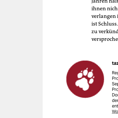
Jahren hal
ihnen nich
verlangen 
ist Schluss
zu verkün
versproche
ta
Reg
Pro
Sep
Pro
Dor
der
en
Wo