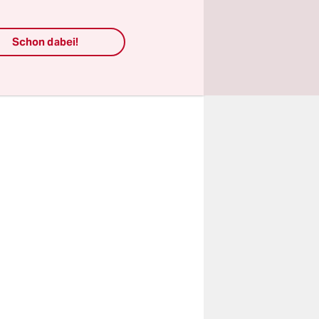
onen in die
n Mund.
Schon dabei!
cht. Weil
quenz wird
 auch im