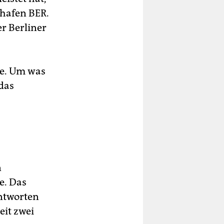
ghafen BER.
r Berliner
le. Um was
das
n
e. Das
ntworten
eit zwei