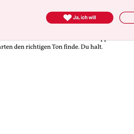
er Wowereit mit Fragen und mit politischen Positi
 dem fuhr er, wird gesagt, schlagfertig über de

Ja, ich will
berliner ist, wird zudem auf der Habenseite verbu
Stadt ist, habe er die Stadt verstanden. Seine Elo
wähnt und dass er sowohl auf roten Teppichen als
rten den richtigen Ton finde. Du halt.