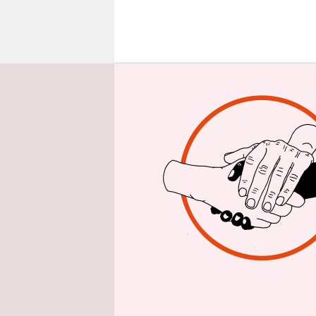
epaper login
W
e
Nicht so be
Dezember d
möchte, ab
so. Bindew
Erstaunlich
wohlwollen
Wowereits 