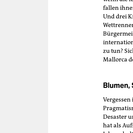
fallen ihne
Und drei K
Wettrenne
Bürgermeis
internatio
zu tun? Si
Mallorca d
Blumen,
Vergessen 
Pragmatism
Desaster u
hat als Auf