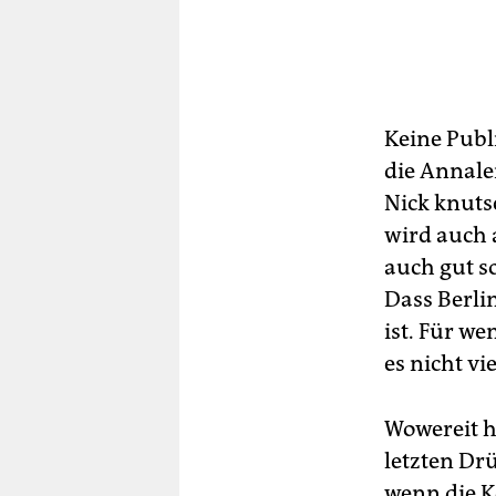
Keine Publ
die Annale
Nick knuts
wird auch a
auch gut so
Dass Berlin
ist. Für w
es nicht vi
Wowereit h
letzten Drü
wenn die K