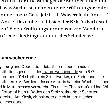
ten Politiker und Manager die BerlinerInnen hin,
t, was Sache ist, nennen keine Eröffnungstermine
immer mehr Geld. Jetzt tritt Wowereit ab. Am 11.
. Am 12. Dezember trifft sich der BER-Aufsichtsra
den? Einen Eröffnungstermin wie von Mehdorn
n? Oder das Eingeständnis des Scheiterns?
z.am wochenende
ierung und Opposition debattieren über ein neues
stitutionsgesetz. In der
taz.am wochenende
vom 6./7.
tember 2014 streiten ein Streetworker, ein Freier und eine
stituierte. Außerdem: Unsere Autorin hat eine Woche in ein
f in Mittelhessen verbracht. Ein reales Theaterstück. Und: W
 Fotograf Kieran Dodds den Stolz rothaariger Schotten
tdeckte. Am Kiosk,
eKiosk
oder gleich im praktischen
chenendabo
.