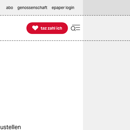
abo
genossenschaft
epaper login

taz zahl ich
taz zahl ich
ustellen