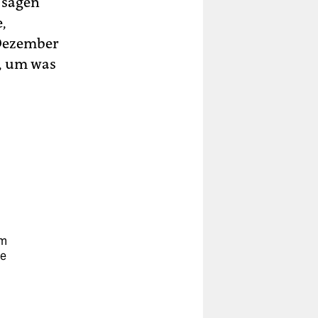
 sagen
,
 Dezember
t, um was
em
ie