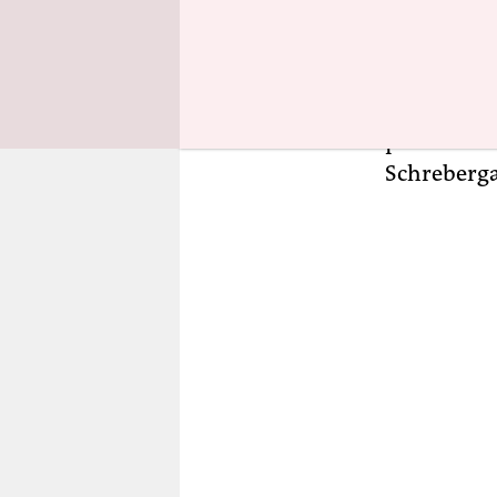
geadelt. W
Quere kam,
Dass er Ur
er aus der 
positiv er
Schreberga