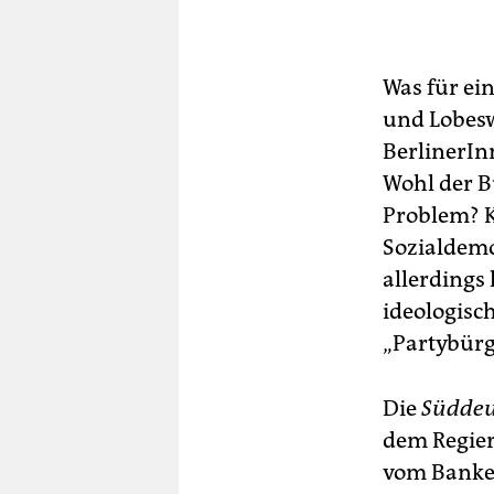
Was für ei
und Lobesw
BerlinerIn
Wohl der B
Problem? K
Sozialdemo
allerdings
ideologisc
„Partybürg
Die
Süddeu
dem Regier
vom Banken