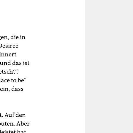
en, die in
Desiree
innert
und das ist
tscht“.
lace to be“
ein, dass
t. Auf den
outen. Aber
istet hat,