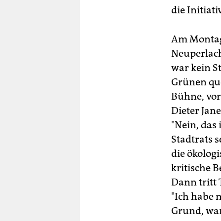
die Initiat
Am Montag
Neuperlach
war kein St
Grünen que
Bühne, vor
Dieter Jan
"Nein, das 
Stadtrats s
die ökolog
kritische 
Dann tritt
"Ich habe 
Grund, waru