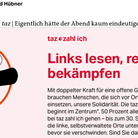
d Hübner
N
taz
| Eigentlich hätte der Abend kaum eindeutig
önnen. Es hat Pfiffe für die Olympia-Befürworte
taz
zahl ich

 Jubel für die Gegner. Die Basis der Münchner G
abend bei ihrer Stadtversammlung mit 92 zu 4
Links lesen, r
 Münchner Olympia-Bewerbung für die Winterspi
bekämpfen
Die grüne Fraktion solle am Mittwoch im Münch
as Bid Book zur Olympia-Bewerbung ablehnen, so
 Ein eindeutiges Votum, findet auch der
Mit doppelter Kraft für eine offene G
bgeordnete und Olympia-Gegner Ludwig Hartman
brauchen Menschen, die sich vor O
bstimmung: "Wenn die Fraktion am Mittwoch ge
einsetzen, unsere Solidarität. Die ta
beginnt im Zentrum“. 50 Prozent a
a stimmen würde, wäre das dreist."
bei taz zahl ich gehen – bis zum 30
die linke, selbstverwaltete Orte unte
chsten Tag ist klar: Die Grünen-Fraktion wird g
bevor sie verschwinden. Sind Sie da