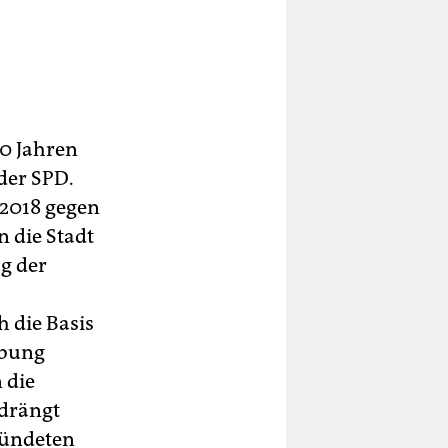
20 Jahren
der SPD.
 2018 gegen
n die Stadt
g der
 die Basis
rbung
 die
 drängt
ründeten