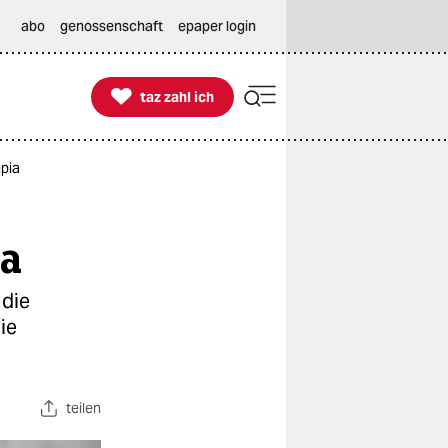
abo
genossenschaft
epaper login

taz zahl ich
taz zahl ich
pia
ia
 die
ie
teilen