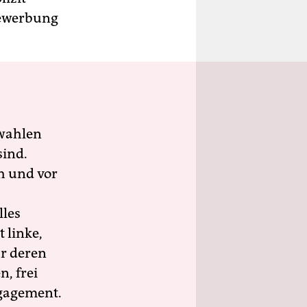
Bewerbung
wahlen
sind.
h und vor
lles
 linke,
ür deren
n, frei
ngagement.