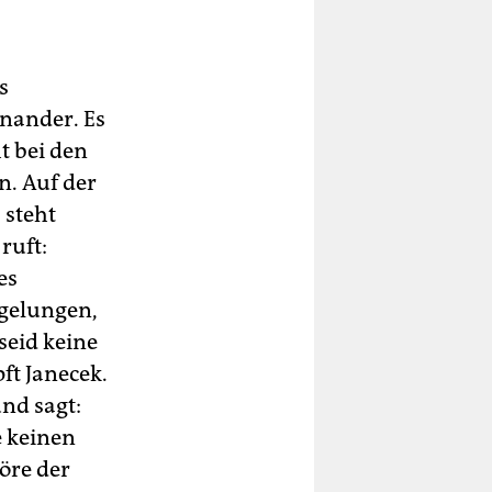
s
nander. Es
t bei den
n. Auf der
 steht
ruft:
es
t gelungen,
seid keine
ft Janecek.
nd sagt:
e keinen
töre der