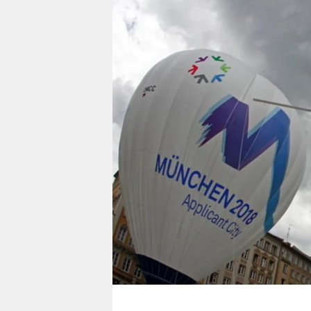
berlin
nord
wahrheit
verlag
verlag
veranstaltungen
shop
fragen & hilfe
unterstützen
abo
genossenschaft