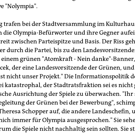
ive "Nolympia".
 trafen bei der Stadtversammlung im Kulturhau
 die Olympia-Befürworter und ihre Gegner aufei
reit zwischen Parteispitze und Basis. Der Riss geh
r durch die Partei, bis zu den Landesvorsitzende
 einem grünen "Atomkraft - Nein danke"-Banner,
ecek, der eine Landesvorsitzende der Grünen, und 
ist nicht unser Projekt." Die Informationspolitik d
ei katastrophal, der Stadtratsfraktion sei es nich
ische Ausrichtung der Spiele zu überwachen. "Ihr 
Begleitung der Grünen bei der Bewerbung", schimp
 Theresa Schopper auf, die andere Landeschefin, u
mich immer für Olympia ausgesprochen." Sie seh
m die Spiele nicht nachhaltig sein sollten. Sie s