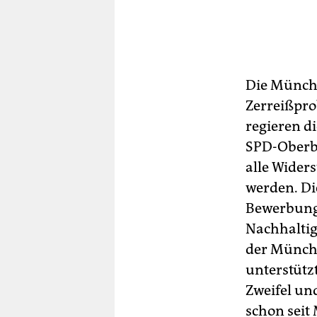
Die Münch
Zerreißpro
regieren d
SPD-Oberbü
alle Wider
werden. Di
Bewerbung 
Nachhaltig
der Münch
unterstütz
Zweifel un
schon seit