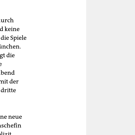
 durch
d keine
die Spiele
ünchen.
gt die
e
 Abend
mit der
dritte
ine neue
nschefin
lizit