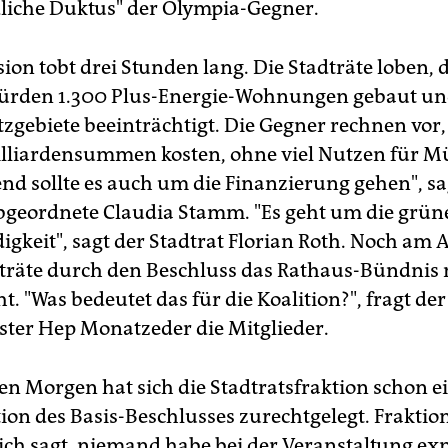
dliche Duktus" der Olympia-Gegner.
ion tobt drei Stunden lang. Die Stadträte loben,
ürden 1.300 Plus-Energie-Wohnungen gebaut un
zgebiete beeinträchtigt. Die Gegner rechnen vor, 
lliardensummen kosten, ohne viel Nutzen für M
nd sollte es auch um die Finanzierung gehen", sa
geordnete Claudia Stamm. "Es geht um die grün
gkeit", sagt der Stadtrat Florian Roth. Noch am
träte durch den Beschluss das Rathaus-Bündnis 
. "Was bedeutet das für die Koalition?", fragt der 
ter Hep Monatzeder die Mitglieder.
n Morgen hat sich die Stadtratsfraktion schon e
tion des Basis-Beschlusses zurechtgelegt. Fraktio
ich sagt, niemand habe bei der Veranstaltung exp