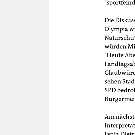
"sportfein
Die Diskuss
Olympia w
Naturschut
würden Mi
"Heute Abe
Landtagsab
Glaubwürdi
sehen Stad
SPD bedroht
Bürgermeis
Am nächste
Interpreta
Lydia Dietr