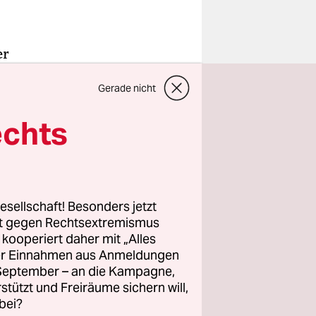
er
r gegeben
Gerade nicht
rünen hat
5 Stimmen
echts
ele 2018
ner
 der
esellschaft! Besonders jetzt
n gleich
rt gegen Rechtsextremismus
schlossen
z kooperiert daher mit „Alles
ller Einnahmen aus Anmeldungen
. September – an die Kampagne,
rstützt und Freiräume sichern will,
eschlossen
bei?