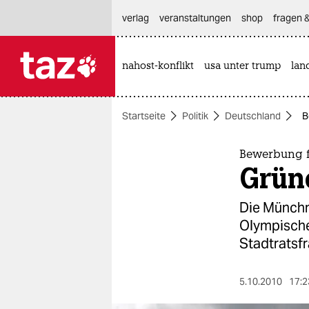
hautnavigation anspringen
hauptinhalt anspringen
footer anspringen
verlag
veranstaltungen
shop
fragen &
nahost-konflikt
usa unter trump
lan

taz zahl ich
taz zahl ich
Startseite
Politik
Deutschland
B
themen
politik
Bewerbung f
Grün
öko
Die Münchn
gesellschaft
Olympische
Stadtratsfr
kultur
sport
5.10.2010
17:2