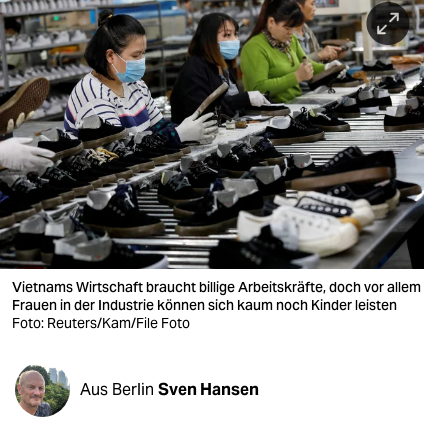
berlin
nord
wahrheit
verlag
verlag
veranstaltungen
shop
Vietnams Wirtschaft braucht billige Arbeitskräfte, doch vor allem
fragen & hilfe
Frauen in der Industrie können sich kaum noch Kinder leisten
Foto: Reuters/Kam/File Foto
unterstützen
abo
Aus Berlin
Sven Hansen
genossenschaft