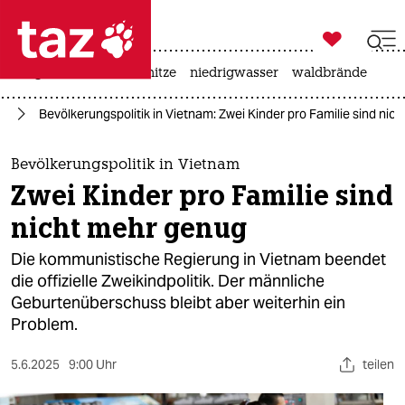

taz zahl ich
krieg in der ukraine
hitze
niedrigwasser
waldbrände

taz zahl ich
en
Bevölkerungspolitik in Vietnam: Zwei Kinder pro Familie sind nic
taz zahl ich
themen
Bevölkerungspolitik in Vietnam
Zwei Kinder pro Familie sind
politik
nicht mehr genug
öko
Die kommunistische Regierung in Vietnam beendet
die offizielle Zweikindpolitik. Der männliche
gesellschaft
Geburtenüberschuss bleibt aber weiterhin ein
Problem.
kultur
sport
5.6.2025
9:00 Uhr
teilen