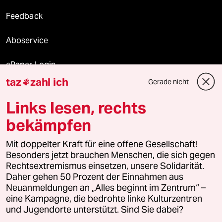
Feedback
Aboservice
ePaper Login
taz
zahl ich
Gerade nicht

Downloads für Abonnierende
Links lesen, rechts
bekämpfen
© 2026 taz Verlags und Vertriebs GmbH
Alle Rechte vorbehalten. Bei rechtlichen Fragen oder für Genehmigungen
Mit doppelter Kraft für eine offene Gesellschaft!
wenden Sie sich bitte an
lizenzen@taz.de
Besonders jetzt brauchen Menschen, die sich gegen
Rechtsextremismus einsetzen, unsere Solidarität.
Daher gehen 50 Prozent der Einnahmen aus
Feedback
Redaktionsstatut
Kommune-Richtlinien
KI-
Neuanmeldungen an „Alles beginnt im Zentrum“ –
eine Kampagne, die bedrohte linke Kulturzentren
Leitlinie
Informant
Datenschutz
Impressum
AGB
und Jugendorte unterstützt. Sind Sie dabei?