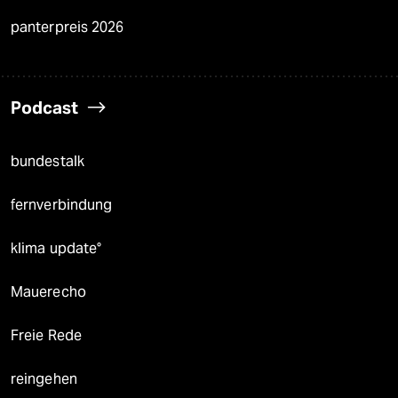
panterpreis 2026
Podcast
bundestalk
fernverbindung
klima update°
Mauerecho
Freie Rede
reingehen