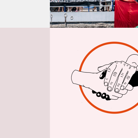
epaper login
W
plötzlich 
Kirchen au
Straßen, d
kaum, dafü