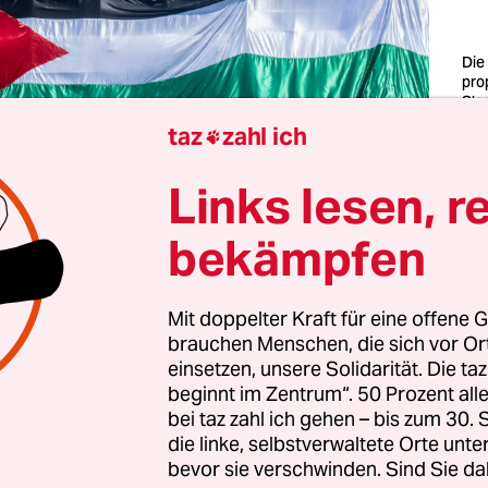
Die
pro
Slo
nic
taz
zahl ich

Staa
auc
Zei
Links lesen, r
fin
Fot
bekämpfen
enn man die Augen zusammenkniff, sich die Ohre
Mit doppelter Kraft für eine offene G
war Thessaloniki eine schöne Stadt. Diese gezwän
brauchen Menschen, die sich vor O
Betonhölle, in der zwischen schmucklosen Fassa
einsetzen, unsere Solidarität. Die ta
Jugendstil, osmanische Baukunst und unzählige 
beginnt im Zentrum“. 50 Prozent a
fblitzten. Lärmende Autos bretterten über mehr
bei taz zahl ich gehen – bis zum 30
die linke, selbstverwaltete Orte unte
ie Luft schmeckte nach Abgasen und Meer. Parks 
bevor sie verschwinden. Sind Sie da
r die Ägäis am Rand.