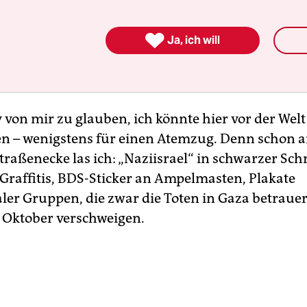

Ja, ich will
niki war einst eine
le der Sepharden
 von mir zu glauben, ich könnte hier vor der Welt
n – wenigstens für einen Atemzug. Denn schon a
raßenecke las ich: „Naziisrael“ in schwarzer Schri
-Graffitis, BDS-Sticker an Ampelmasten, Plakate
aler Gruppen, die zwar die Toten in Gaza betrauer
. Oktober verschweigen.