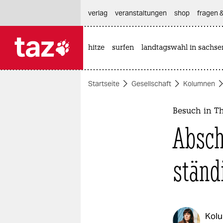
hautnavigation anspringen
hauptinhalt anspringen
footer anspringen
verlag
veranstaltungen
shop
fragen &
hitze
surfen
landtagswahl in sachse

taz zahl ich
taz zahl ich
Startseite
Gesellschaft
Kolumnen
themen
politik
Besuch in Th
Absch
öko
gesellschaft
ständ
kultur
sport
Kol