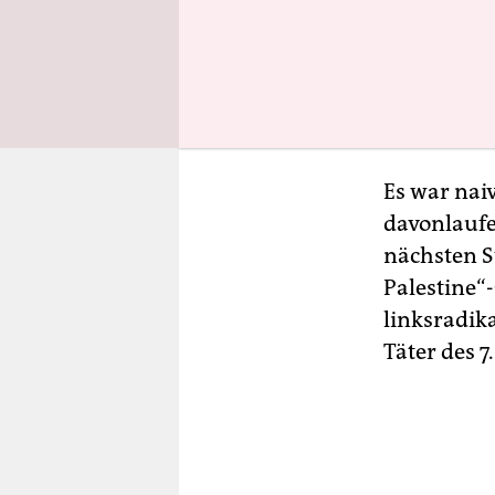
Thessalo

Metropo
Es war naiv
davonlaufe
nächsten St
Palestine“
linksradik
Täter des 7