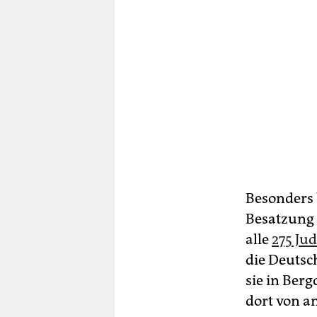
Besonders 
Besatzung d
alle
275 Jud
die Deutsc
sie in Ber
dort von a