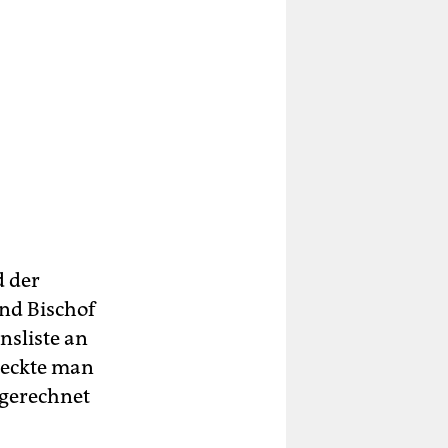
d der
und Bischof
nsliste an
teckte man
sgerechnet