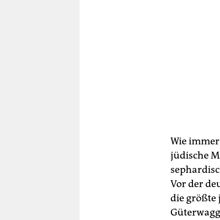
Wie immer,
jüdische M
sephardisch
Vor der de
die größte
Güterwaggo