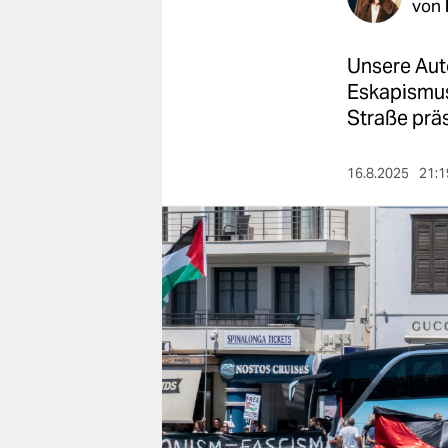
berlin
von
nord
Unsere Auto
wahrheit
Eskapismus
Straße prä
verlag
16.8.2025
21:1
verlag
veranstaltungen
shop
fragen & hilfe
unterstützen
abo
genossenschaft