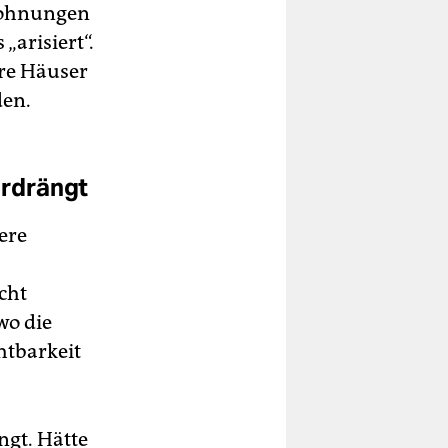
 Wohnungen
„arisiert“.
hre Häuser
den.
erdrängt
ere
cht
wo die
htbarkeit
ngt. Hätte