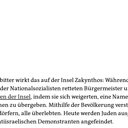
bitter wirkt das auf der Insel Zakynthos: Währen
er Natio­nal­so­zia­lis­ten retteten Bürgermeister 
en der Insel
, indem sie sich weigerten, eine Name
hen zu übergeben. Mithilfe der Bevölkerung vers
gdörfern, alle überlebten. Heute werden Juden au
ntiisraelischen Demonstranten angefeindet.