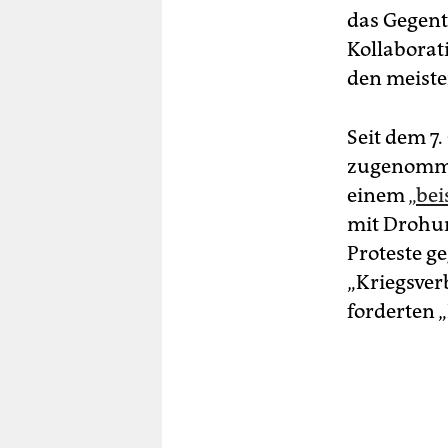
das Gegent
Kollaborat
den meist
Seit dem 7
zugenomm
einem
„bei
mit Drohu
Proteste ge
„Kriegsver
forderten „