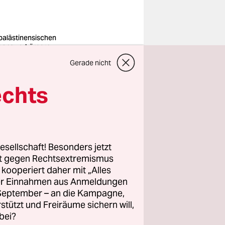
palästinensischen
gans verkörpern
ht immer eine
Gerade nicht
tskritik an Israel,
h antisemitische
chen sind zu
echts
den
o: Agios Nikolaos
n zuhielt,
esellschaft! Besonders jetzt
gte
rt gegen Rechtsextremismus
den
z kooperiert daher mit „Alles
orthodoxe
ller Einnahmen aus Anmeldungen
spurige
. September – an die Kampagne,
rstützt und Freiräume sichern will,
gab es
bei?