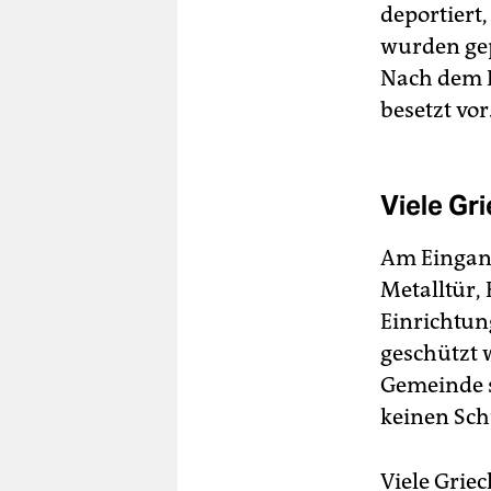
deportiert
wurden gep
Nach dem K
besetzt vo
Viele Gr
Am Eingan
Metalltür,
Einrichtun
geschützt 
Gemeinde s
keinen Sch
Viele Grie