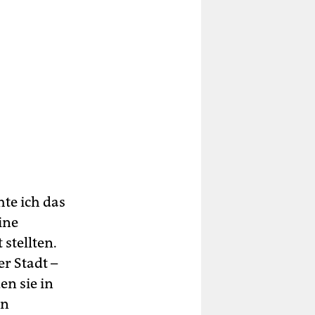
te ich das
ine
stellten.
r Stadt –
en sie in
en