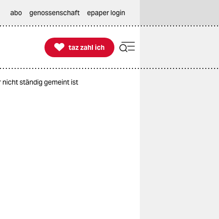
abo
genossenschaft
epaper login

taz zahl ich
taz zahl ich
 nicht ständig gemeint ist