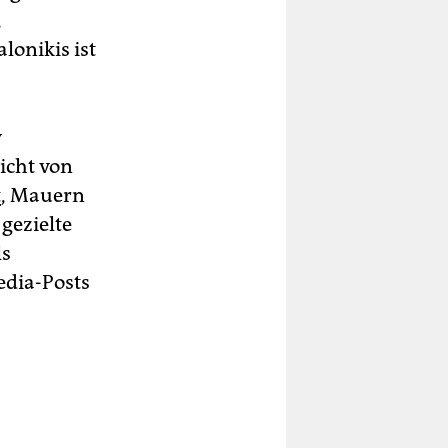
,
lonikis ist
v
icht von
t
, Mauern
gezielte
ls
edia-Posts