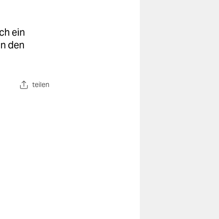
ch ein
in den
teilen