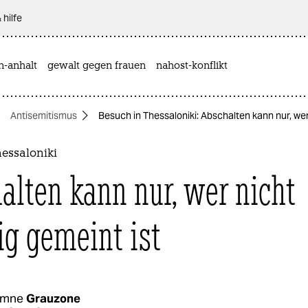
 hilfe
n-anhalt
gewalt gegen frauen
nahost-konflikt
Antisemitismus
Besuch in Thessaloniki: Abschalten kann nur, wer
essaloniki
alten kann nur, wer nicht
ig gemeint ist
umne
Grauzone