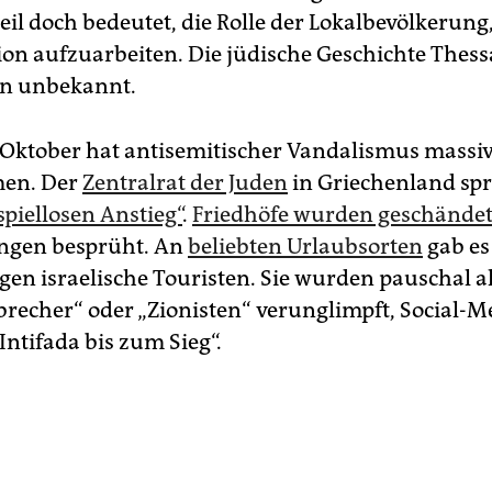
eil doch bedeutet, die Rolle der Lokalbevölkerung
ion aufzuarbeiten. Die jüdische Geschichte Thessa
en unbekannt.
. Oktober hat antisemitischer Vandalismus massi
en. Der
Zentralrat der Juden
in Griechenland spr
spiellosen Anstieg“
.
Friedhöfe wurden geschände
ngen besprüht. An
beliebten Urlaubsorten
gab es 
gen israelische Touristen. Sie wurden pauschal a
brecher“ oder „Zionisten“ verunglimpft, Social-M
Intifada bis zum Sieg“.