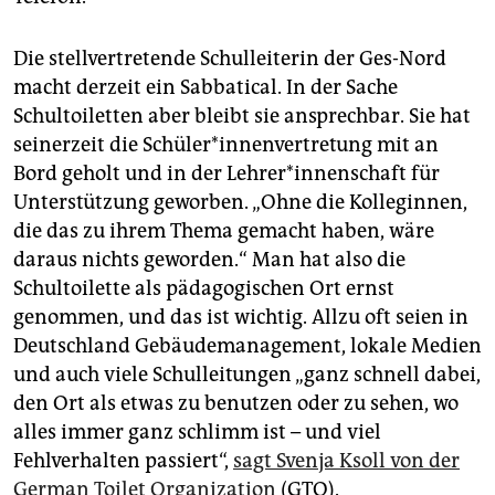
Die stellvertretende Schulleiterin der Ges-Nord
macht derzeit ein Sabbatical. In der Sache
Schultoiletten aber bleibt sie ansprechbar. Sie hat
seinerzeit die Schü­le­r*in­nen­ver­tre­tung mit an
Bord geholt und in der Leh­re­r*in­nen­schaft für
Unterstützung geworben. „Ohne die Kolleginnen,
die das zu ihrem Thema gemacht haben, wäre
daraus nichts geworden.“ Man hat also die
Schultoilette als pädagogischen Ort ernst
genommen, und das ist wichtig. Allzu oft seien in
Deutschland Gebäudemanagement, lokale Medien
und auch viele Schulleitungen „ganz schnell dabei,
den Ort als etwas zu benutzen oder zu sehen, wo
alles immer ganz schlimm ist – und viel
Fehlverhalten passiert“,
sagt Svenja Ksoll von der
German Toilet Organization
(GTO).