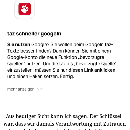
taz schneller googeln
Sie nutzen
Google? Sie wollen beim Googeln taz-
Texte besser finden? Dann können Sie mit einem
Google-Konto die neue Funktion „bevorzugte
Quellen“ nutzen. Um die taz als „bevorzugte Quelle“
einzustellen, müssen Sie nur
diesen Link anklicken
und einen Haken setzen. Fertig.
mehr anzeigen
Sie wollen
Google meiden? Kein Problem, es gibt
zahlreiche Alternativen. Stellvertretend erwähnt seien
Ecosia
,
DuckDuckGo
oder
Startpage
.
„Aus heutiger Sicht kann ich sagen: Der Schlüssel
Mehr Details
zur Funktion „bevorzugte Quelle“ bei
war, dass wir damals Verantwortung mit Zutrauen
Google
finden Sie hier
.