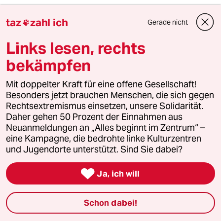
Feedback
Kommentieren
Fehlerhinweis
taz
zahl ich
Gerade nicht

Diesen Artikel teilen
Links lesen, rechts
bekämpfen
Mit doppelter Kraft für eine offene Gesellschaft!
Mehr zum Thema
Besonders jetzt brauchen Menschen, die sich gegen
Rechtsextremismus einsetzen, unsere Solidarität.
Daher gehen 50 Prozent der Einnahmen aus
Neuanmeldungen an „Alles beginnt im Zentrum“ –
eine Kampagne, die bedrohte linke Kulturzentren
und Jugendorte unterstützt. Sind Sie dabei?

Ja, ich will
Schon dabei!