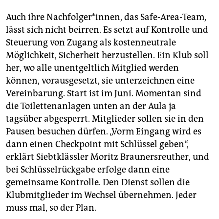
„Toiletten machen Schule“ nennt sich auch
das
Auch ihre Nachfolger*innen, das Safe-Area-Team,
Informationsportal der GTO
, das am 20. Mai
gelauncht wurde. Schüler*innen, Eltern und
lässt sich nicht beirren. Es setzt auf Kontrolle und
Schulgremien erhalten mit dem Portal einen
Steuerung von Zugang als kostenneutrale
Leitfaden, wie sie sich um die sanitäre Versorgung
Möglichkeit, Sicherheit herzustellen. Ein Klub soll
ihrer Schulen kümmern können: Die Bildung von
her, wo alle unentgeltlich Mitglied werden
Gruppen für AGs, Checklisten der Istzustände und
können, vorausgesetzt, sie unterzeichnen eine
Praxisbeispiele werden dort strukturiert
Vereinbarung. Start ist im Juni. Momentan sind
aufgearbeitet.
die Toilettenanlagen unten an der Aula ja
Der Ansatz
tagsüber abgesperrt. Mitglieder sollen sie in den
Ein besonderes Anliegen der GTO ist die Partizipation
Pausen besuchen dürfen. „Vorm Eingang wird es
der Jugend­lichen an den Schulen. Schü­le­r*in­nen
dann einen Checkpoint mit Schlüssel geben“,
fühlten sich von der Politik nicht ernst genommen,
erklärt Siebtklässler Moritz Braunersreuther, und
sagt Jakob Zierep, Mitglied der Bundes­
bei Schlüsselrückgabe erfolge dann eine
schüler*innenkonferenz. „Saubere Toiletten müssen
gemeinsame Kontrolle. Den Dienst sollen die
an allen Schulen sichergestellt werden, das ist ein
Menschenrecht.“ Die Bun­des­schü­le­r*in­nen­kon­fe­renz
Klubmitglieder im Wechsel übernehmen. Jeder
fordert darum die kostenlose Ausstattung mit
muss mal, so der Plan.
Periodenprodukten und die Einrichtung