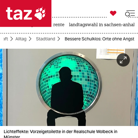

taz zahl ich
hitze
niedrigwasser
rente
landtagswahl in sachsen-anhalt

taz zahl ich
haft
Alltag
Stadtland
Bessere Schulklos: Orte ohne Angst
taz zahl ich
themen
politik
öko
gesellschaft
kultur
sport
Lichteffekte: Vorzeigetoilette in der Realschule Wolbeck in
Münster