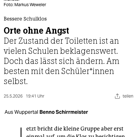
berlin
Foto: Markus Weweler
nord
Bessere Schulklos
wahrheit
Orte ohne Angst
Der Zustand der Toiletten ist an
verlag
vielen Schulen beklagenswert.
verlag
Doch das lässt sich ändern. Am
veranstaltungen
besten mit den Schü­le­r*in­nen
shop
selbst.
fragen & hilfe
25.5.2026
19:41 Uhr
teilen
unterstützen
Aus Wuppertal
Benno Schirrmeister
abo
genossenschaft
etzt bricht die kleine Gruppe aber erst
einmal auf, um die Klos zu besichtigen.