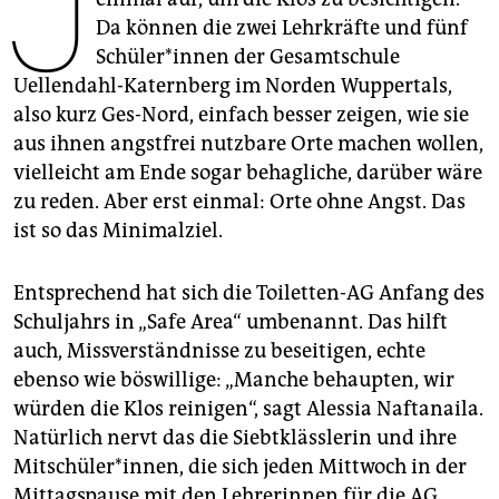
J
epaper login
Da können die zwei Lehrkräfte und fünf
Schü­le­r*in­nen der Gesamtschule
Uellendahl-Katernberg im Norden Wuppertals,
also kurz Ges-Nord, einfach besser zeigen, wie sie
aus ihnen angstfrei nutzbare Orte machen wollen,
vielleicht am Ende sogar behagliche, darüber wäre
zu reden. Aber erst einmal: Orte ohne Angst. Das
ist so das Minimalziel.
Entsprechend hat sich die Toiletten-AG Anfang des
Schuljahrs in „Safe Area“ umbenannt. Das hilft
auch, Missverständnisse zu beseitigen, echte
ebenso wie böswillige: „Manche behaupten, wir
würden die Klos reinigen“, sagt Alessia Naftanaila.
Natürlich nervt das die Siebtklässlerin und ihre
Mitschüler*innen, die sich jeden Mittwoch in der
Mittagspause mit den Lehrerinnen für die AG