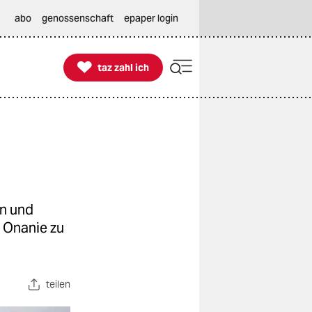
abo
genossenschaft
epaper login

taz zahl ich
taz zahl ich
en und
e Onanie zu
teilen