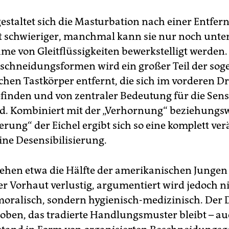
gestaltet sich die Masturbation nach einer Entfer
t schwieriger, manchmal kann sie nur noch unte
me von Gleitflüssigkeiten bewerkstelligt werden.
schneidungsformen wird ein großer Teil der so
hen Tastkörper entfernt, die sich im vorderen Dri
finden und von zentraler Bedeutung für die Sensi
d. Kombiniert mit der „Verhornung“ beziehungs
erung“ der Eichel ergibt sich so eine komplett ve
ine Desensibilisierung.
gehen etwa die Hälfte der amerikanischen Jungen
er Vorhaut verlustig, argumentiert wird jedoch n
moralisch, sondern hygienisch-medizinisch. Der 
hoben, das tradierte Handlungsmuster bleibt – a