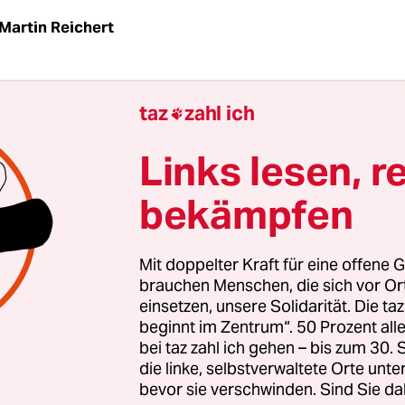
Martin Reichert
n Menschenrecht auf Vorhaut? Auf diese Formel lie
taz
zahl ich

 Deutschland geführte Beschneidungsdebatte bri
 ist vielfältig überlagert, vor allem von religiösen
Links lesen, r
. Längst geht es nicht mehr nur um die Vorhaut 
bekämpfen
m Weltumspannendes: Christen gegen Islam und
Moderne versus Tradition. Um Identität, um Integ
alten es eigentlich die Christen mit der Beschnei
Mit doppelter Kraft für eine offene G
brauchen Menschen, die sich vor O
einsetzen, unsere Solidarität. Die ta
entum, jene sektiererische Abspaltung des Juden
beginnt im Zentrum“. 50 Prozent a
ch zunächst von der jüdischen Praxis ab, um Diff
bei taz zahl ich gehen – bis zum 30
en; schon Paulus von Tarsus propagierte: „Wer gl
die linke, selbstverwaltete Orte unte
bevor sie verschwinden. Sind Sie da
eidung heilig zu werden, ist auf dem Irrweg.“ Die