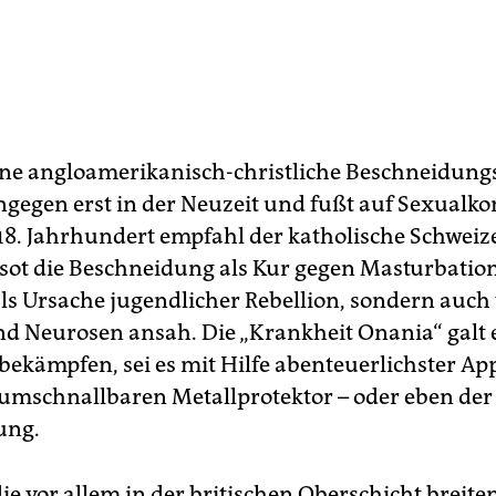
e angloamerikanisch-christliche Beschneidung
ngegen erst in der Neuzeit und fußt auf Sexualkon
 18. Jahrhundert empfahl der katholische Schweiz
sot die Beschneidung als Kur gegen Masturbation,
als Ursache jugendlicher Rebellion, sondern auch
nd Neurosen ansah. Die „Krankheit Onania“ galt e
 bekämpfen, sei es mit Hilfe abenteuerlichster A
umschnallbaren Metallprotektor – oder eben der
ung.
die vor allem in der britischen Oberschicht breite