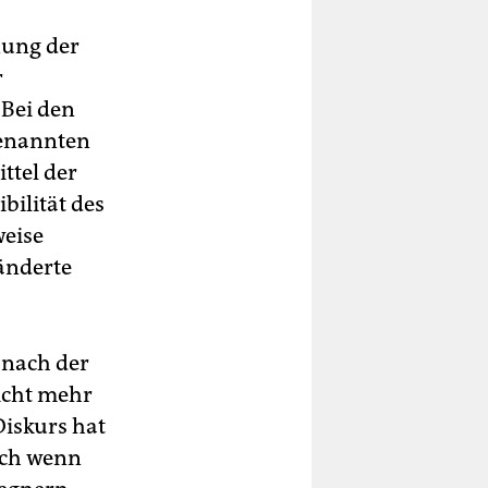
nung der
r
 Bei den
genannten
ttel der
bilität des
weise
ränderte
 nach der
icht mehr
Diskurs hat
uch wenn