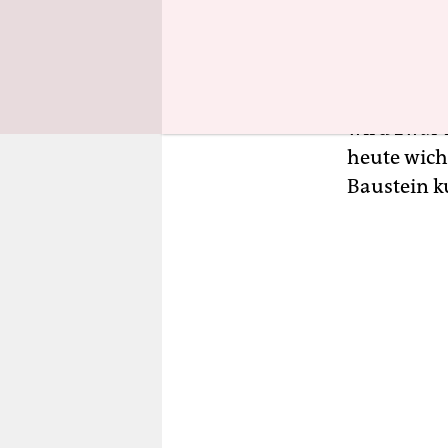
schätzung
ihren besc
– dem Ums
verkürzter
wird zwar 
heute wich
Baustein ku