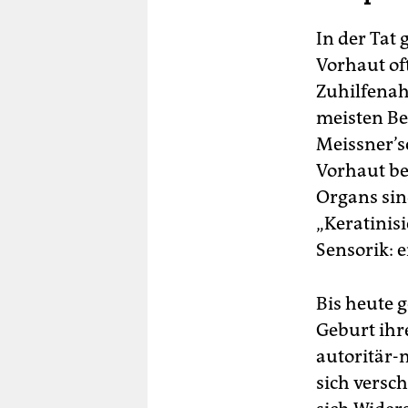
In der Tat 
Vorhaut of
Zuhilfenah
meisten Be
Meissner’sc
Vorhaut be
Organs sin
„Keratinisi
Sensorik: e
Bis heute 
Geburt ihr
autoritär-
sich versc