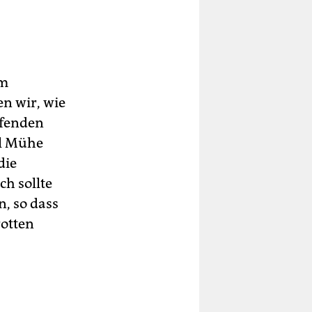
er
s
man
em
n wir, wie
ffenden
el Mühe
die
ch sollte
, so dass
rotten