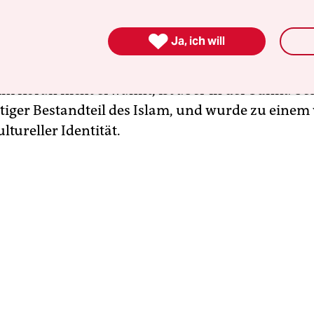
sweise 400 Millionen muslimischen Männer ver
hnittenen Penis hingegen – wenn die Überliefer

Ja, ich will
tand, dass Mohammed ohne beziehungsweise mi
 Vorhaut auf die Welt gekommen sein soll. Die B
im Koran nicht erwähnt, ist aber in der Sunna be
tiger Bestandteil des Islam, und wurde zu einem
ltureller Identität.