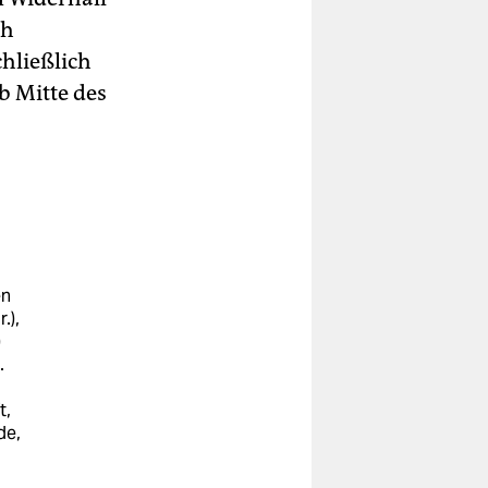
th
chließlich
b Mitte des
en
.),
)
.
t,
de,