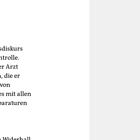
sdiskurs
trolle.
er Arzt
 die er
 von
s mit allen
pparaturen
n Widerhall