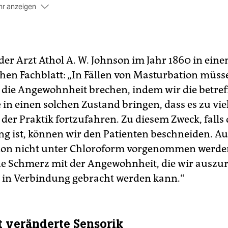
r anzeigen
aube:
Die „Heilige Vorhaut“ des Jesus von Nazareth, der, von
urt Jude, selbstverständlich beschnitten war, wird als einzig
h der Himmelfahrt auf Erden verbliebene Teil des Erlösers al
iquie verehrt, an über sieben Orten zugleich. Früher beging 
 der Arzt Athol A. W. Johnson im Jahr 1860 in ein
1. Januar sogar einen Gedenktag für die Heilige Vorhaut –
tlerweile spielt der Vatikan das Interesse an dieser Reliquie
hen Fachblatt: „In Fällen von Masturbation müsse
runter. Begründung: Das Thema wecke nur „unverschämte
, die Angewohnheit brechen, indem wir die betre
gier“.
e in einen solchen Zustand bringen, dass es zu vi
der Praktik fortzufahren. Zu diesem Zweck, falls 
ng ist, können wir den Patienten beschneiden. Au
ion nicht unter Chloroform vorgenommen werden
ene Schmerz mit der Angewohnheit, die wir auszu
in Verbindung gebracht werden kann.“
 veränderte Sensorik