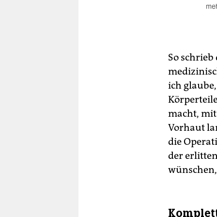
meh
Gl
Geb
nac
Rel
So schrieb
am 
mit
medizinisc
he
ich glaube
Neu
Körperteil
macht, mit 
Vorhaut la
die Operat
der erlitt
wünschen, 
Komplett