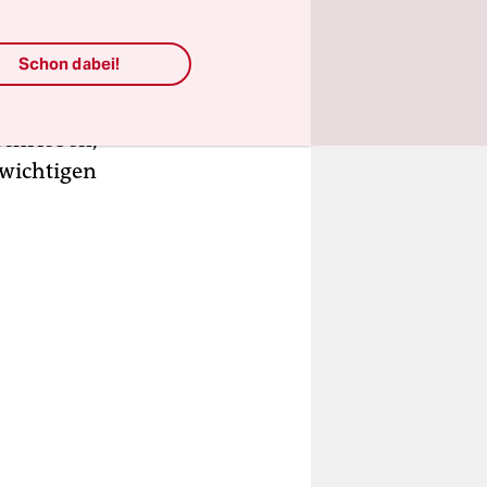
danken
ung stimmt
Schon dabei!
t
eschneidung
schrieben,
 wichtigen