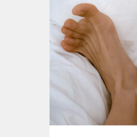
berlin
nord
wahrheit
verlag
verlag
veranstaltungen
shop
fragen & hilfe
unterstützen
abo
genossenschaft