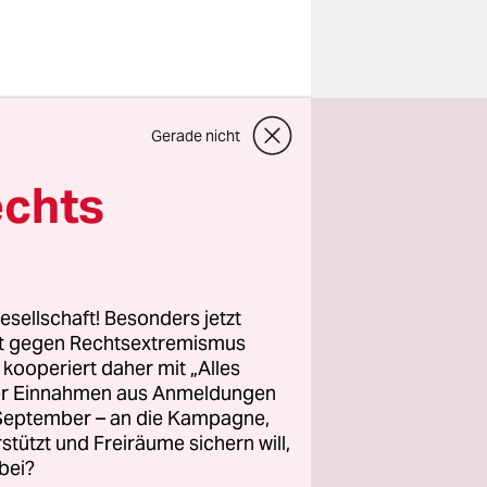
ße sich die
Gerade nicht
ngen – doch
echts
des Mannes,
 Judentum,
ration.
dung?
esellschaft! Besonders jetzt
rt gegen Rechtsextremismus
z kooperiert daher mit „Alles
tums,
ller Einnahmen aus Anmeldungen
erenz
. September – an die Kampagne,
aubt, durch
rstützt und Freiräume sichern will,
bei?
 weltweit