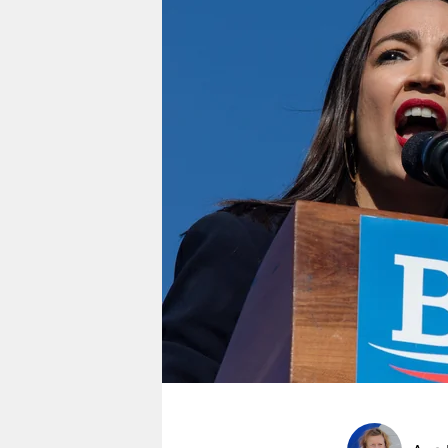
berlin
nord
wahrheit
verlag
verlag
veranstaltungen
shop
fragen & hilfe
unterstützen
abo
genossenschaft