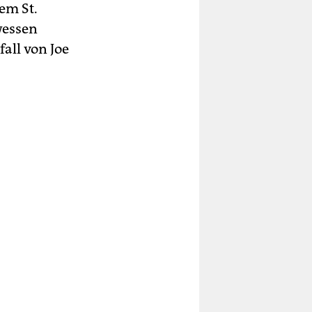
em St.
wessen
all von Joe