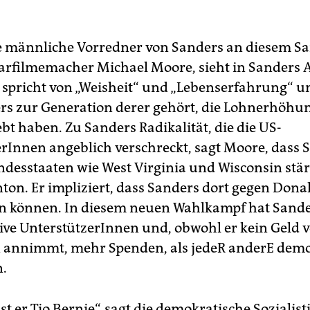
e männliche Vorredner von Sanders an diesem Sa
filmemacher Michael Moore, sieht in Sanders A
Er spricht von „Weisheit“ und „Lebenserfahrung“ u
rs zur Generation derer gehört, die Lohnerhöh
bt haben. Zu Sanders Radikalität, die die US-
Innen angeblich verschreckt, sagt Moore, dass 
ndesstaaten wie West Virginia und Wisconsin stär
inton. Er impliziert, dass Sanders dort gegen Don
en können. In diesem neuen Wahlkampf hat Sande
tive UnterstützerInnen und, obwohl er kein Geld 
 annimmt, mehr Spenden, als jedeR anderE demo
.
st er Tio Bernie“, sagt die demokratische Sozialist