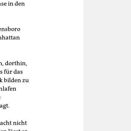
se in den
eensboro
nhattan
n, dorthin,
s für das
k bilden zu
hlafen
e
agt.
acht nicht