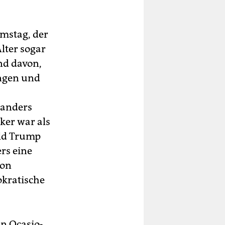
mstag, der
lter sogar
nd davon,
ungen und
Sanders
ker war als
ald Trump
rs eine
von
kratische
in Ocasio-