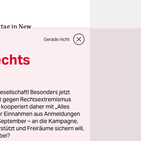
ttag in New
nem
Gerade nicht
xandria
ken,
und
echts
ag ihre
gen
esellschaft! Besonders jetzt
rt gegen Rechtsextremismus
herzen
z kooperiert daher mit „Alles
, jung (mit
ller Einnahmen aus Anmeldungen
aunt und
. September – an die Kampagne,
m Ruf hoch:
rstützt und Freiräume sichern will,
bei?