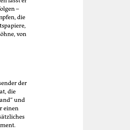
n lässt er
folgen –
mpfen, die
tspapiere,
Löhne, von
sender der
t, die
Land“ und
er einen
ätzliches
ument.