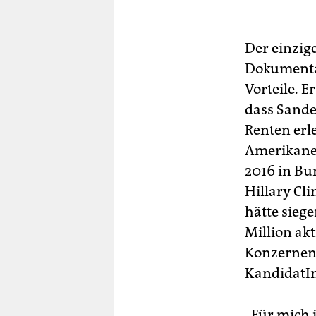
Der einzig
Dokumentar
Vorteile. 
dass Sande
Renten erle
Amerikaner
2016 in Bu
Hillary Cl
hätte sieg
Million ak
Konzernen
KandidatIn
„Für mich i