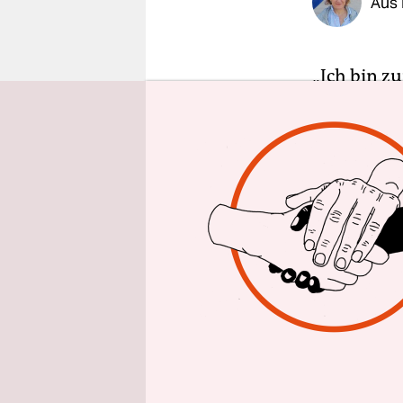
Aus 
epaper login
„Ich bin zu
York. Sand
Podium im 
Ocasio-Cor
andere pro
Unterstütz
Und rund 2
Präsidente
höher schla
einem Alte
politisch 
„Wir werde