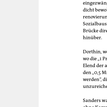
eingezwäng
dicht bewoh
renovierun
Sozialbaus
Brücke di
hinüber.
Dorthin, wo
wo die „1 
Elend der 
den „0,5 M
werden“, di
unzureiche
Sanders wa