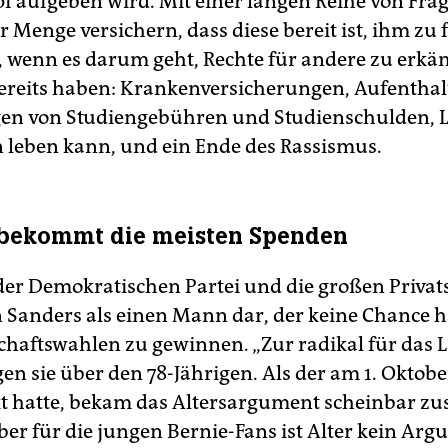
 aufgeben wird. Mit einer langen Reihe von Frage
r Menge versichern, dass diese bereit ist, ihm zu 
 wenn es darum geht, Rechte für andere zu erkä
 bereits haben: Krankenversicherungen, Aufenthal
en von Studiengebühren und Studienschulden, 
leben kann, und ein Ende des Rassismus.
 bekommt die meisten Spenden
 der Demokratischen Partei und die großen Privat
n Sanders als einen Mann dar, der keine Chance ha
chaftswahlen zu gewinnen. „Zur radikal für das 
agen sie über den 78-Jährigen. Als der am 1. Oktob
t hatte, bekam das Altersargument scheinbar zus
ber für die jungen Bernie-Fans ist Alter kein Arg