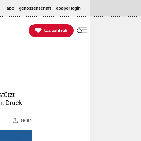
abo
genossenschaft
epaper login

taz zahl ich
taz zahl ich
stützt
it Druck.
teilen