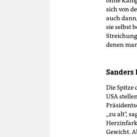
ohne Kampf
sich von de
auch dann,
sie selbst
Streichung
denen man 
Sanders
Die Spitze
USA stelle
Präsidents
„zu alt“, s
Herzinfark
Gewicht. A