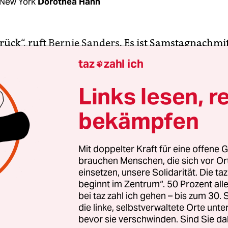
New York
Dorothea Hahn
rück“, ruft
Bernie Sanders
. Es ist Samstagnachmi
ers steht unter strahlend blauem Himmel auf ei
taz
zahl ich

Queensbridge Park am Rand des East River. Ale
tez, ein Shootingstar der US-amerikanischen Lin
Links lesen, r
minente linke Frauen
, erklären ihm an diesem T
bekämpfen
ung für seine Kandidatur.
5.000 Menschen bejubeln ihn bereits als künfti
Mit doppelter Kraft für eine offene G
brauchen Menschen, die sich vor O
n der USA. Es ist eine Menge, die KandidatInnen
einsetzen, unsere Solidarität. Die ta
gen lässt: sozial, ethnisch und kulturell gemischt
beginnt im Zentrum“. 50 Prozent a
rsdurchschnitt von vielleicht 35 Jahren), gut gel
bei taz zahl ich gehen – bis zum 30
hoch motiviert. Immer wieder gehen Fäuste zu de
die linke, selbstverwaltete Orte unte
bevor sie verschwinden. Sind Sie da
n gewinnen“.