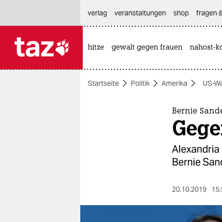
hautnavigation anspringen
hauptinhalt anspringen
footer anspringen
verlag
veranstaltungen
shop
fragen &
hitze
gewalt gegen frauen
nahost-ko

taz zahl ich
taz zahl ich
Startseite
Politik
Amerika
US-Wa
themen
politik
Bernie Sand
Gege
öko
Alexandria 
gesellschaft
Bernie San
kultur
20.10.2019
15:
sport