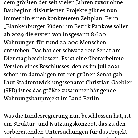
epaper login
dem größten der seit vielen Jahren zuvor ohne
Baubeginn diskutierten Projekte gibt es nun
immerhin einen konkreteren Zeitplan. Beim
„Blankenburger Süden“ im Bezirk Pankow sollen
ab 2029 die ersten von insgesamt 8.600
Wohnungen für rund 20.000 Menschen
entstehen. Das hat der schwarz-rote Senat am
Dienstag beschlossen. Es ist eine überarbeitete
Version eines Beschlusses, den es im Juli 2021
schon im damaligen rot-rot-grünen Senat gab.
Laut Stadtentwicklungssenator Christian Gaebler
(SPD) ist es das größte zusammenhängende
Wohnungsbauprojekt im Land Berlin.
Was die Landesregierung nun beschlossen hat, ist
ein Struktur- und Nutzungskonzept, das zu den
vorbereitenden Untersuchungen für das Projekt