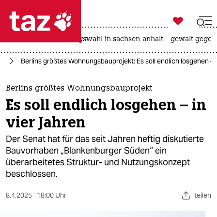

taz zahl ich
hitze
surfen
landtagswahl in sachsen-anhalt
gewalt gegen

taz zahl ich
in
Berlins größtes Wohnungsbauprojekt: Es soll endlich losgehen – i
taz zahl ich
themen
Berlins größtes Wohnungsbauprojekt
Es soll endlich losgehen – in
politik
vier Jahren
öko
Der Senat hat für das seit Jahren heftig diskutierte
Bauvorhaben „Blankenburger Süden“ ein
gesellschaft
überarbeitetes Struktur- und Nutzungskonzept
beschlossen.
kultur
sport
8.4.2025
18:00 Uhr
teilen