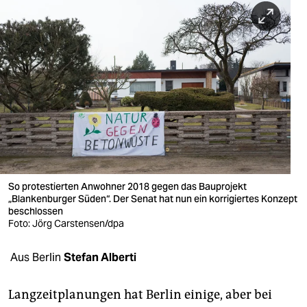
berlin
nord
wahrheit
verlag
verlag
veranstaltungen
shop
So protestierten Anwohner 2018 gegen das Bauprojekt
„Blankenburger Süden“. Der Senat hat nun ein korrigiertes Konzept
fragen & hilfe
beschlossen
Foto: Jörg Carstensen/dpa
unterstützen
abo
Aus Berlin
Stefan Alberti
genossenschaft
Langzeitplanungen hat Berlin einige, aber bei