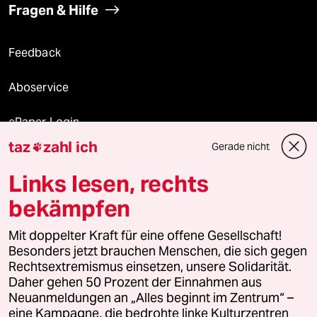
Fragen & Hilfe
Feedback
Aboservice
ePaper Login
taz
zahl ich
Gerade nicht

Downloads für Abonnierende
Links lesen, rechts
bekämpfen
© 2026 taz Verlags und Vertriebs GmbH
Alle Rechte vorbehalten. Bei rechtlichen Fragen oder für Genehmigungen
Mit doppelter Kraft für eine offene Gesellschaft!
wenden Sie sich bitte an
lizenzen@taz.de
Besonders jetzt brauchen Menschen, die sich gegen
Rechtsextremismus einsetzen, unsere Solidarität.
Daher gehen 50 Prozent der Einnahmen aus
Feedback
Redaktionsstatut
Kommune-Richtlinien
KI-
Neuanmeldungen an „Alles beginnt im Zentrum“ –
eine Kampagne, die bedrohte linke Kulturzentren