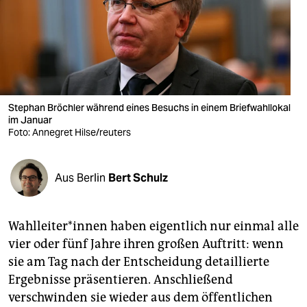
berlin
nord
wahrheit
verlag
Stephan Bröchler während eines Besuchs in einem Briefwahllokal
verlag
im Januar
Foto: Annegret Hilse/reuters
veranstaltungen
shop
Aus Berlin
Bert Schulz
fragen & hilfe
Wahl­lei­te­r*in­nen haben eigentlich nur einmal alle
unterstützen
vier oder fünf Jahre ihren großen Auftritt: wenn
abo
sie am Tag nach der Entscheidung detaillierte
Ergebnisse präsentieren. Anschließend
genossenschaft
verschwinden sie wieder aus dem öffentlichen