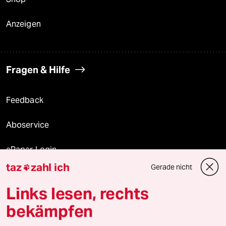
Anzeigen
Fragen & Hilfe
Feedback
Aboservice
ePaper Login
taz
zahl ich
Gerade nicht

Downloads für Abonnierende
Links lesen, rechts
bekämpfen
© 2026 taz Verlags und Vertriebs GmbH