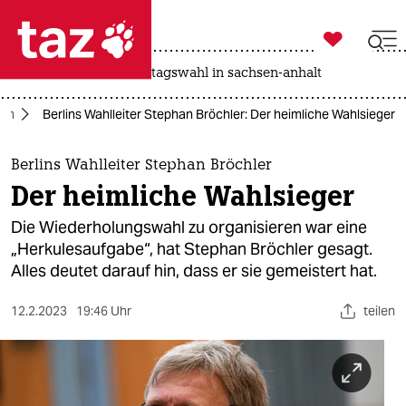

taz zahl ich
drohnen
rente
landtagswahl in sachsen-anhalt

taz zahl ich
lin
Berlins Wahlleiter Stephan Bröchler: Der heimliche Wahlsieger
taz zahl ich
themen
Berlins Wahlleiter Stephan Bröchler
Der heimliche Wahlsieger
politik
Die Wiederholungswahl zu organisieren war eine
öko
„Herkulesaufgabe“, hat Stephan Bröchler gesagt.
Alles deutet darauf hin, dass er sie gemeistert hat.
gesellschaft
12.2.2023
19:46 Uhr
teilen
kultur
sport