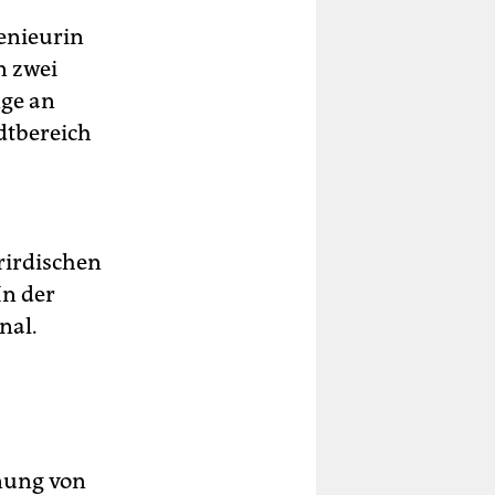
genieurin
n zwei
nge an
adtbereich
rirdischen
In der
nal.
nung von