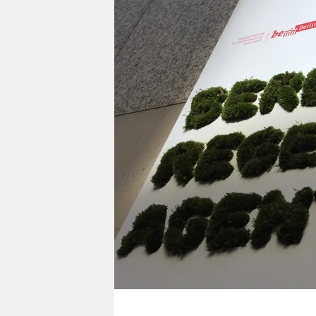
berlin
nord
wahrheit
verlag
verlag
veranstaltungen
shop
fragen & hilfe
unterstützen
abo
genossenschaft