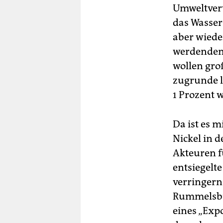
Umweltver
das Wasser
aber wiede
werdenden 
wollen gr
zugrunde l
1 Prozent 
Da ist es m
Nickel in 
Akteuren f
entsiegelt
verringern.
Rummelsbu
eines „Exp