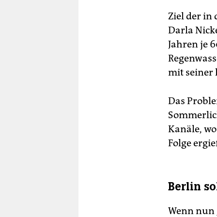
Ziel der i
Darla Nick
Jahren je 
Regenwasser
mit seiner
Das Proble
Sommerlich
Kanäle, wo
Folge ergi
Berlin s
Wenn nun g