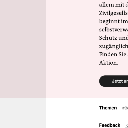
allem mit d
Zivilgesell
beginnt im
selbstverw
Schutz und 
zugänglich
Finden Sie
Aktion.
Jetzt u
Themen
#B
Feedback
K