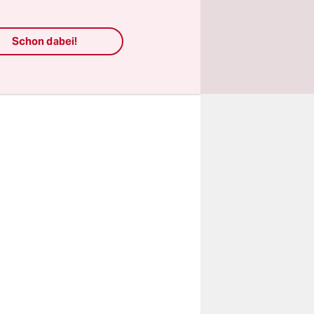
nter
enn da die
Schon dabei!