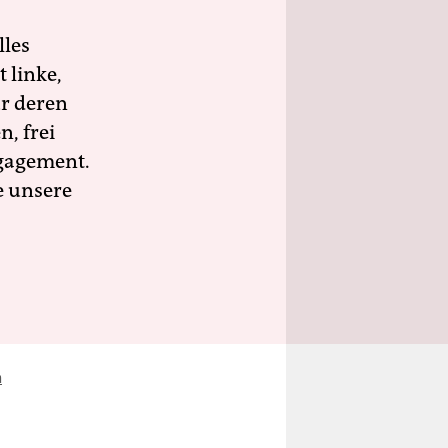
lles
 linke,
ür deren
n, frei
ngagement.
e unsere
n