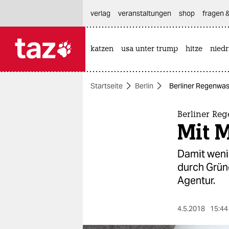
hautnavigation anspringen
hauptinhalt anspringen
footer anspringen
verlag
veranstaltungen
shop
fragen &
katzen
usa unter trump
hitze
nied

taz zahl ich
taz zahl ich
Startseite
Berlin
Berliner Regenwas
themen
politik
Berliner Re
Mit 
öko
Damit weni
gesellschaft
durch Grün
Agentur.
kultur
sport
4.5.2018
15:44