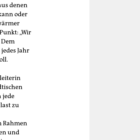
aus denen
kann oder
 wärmer
Punkt: „Wir
“ Dem
jedes Jahr
ll.
leiterin
dtischen
 jede
last zu
im Rahmen
den und