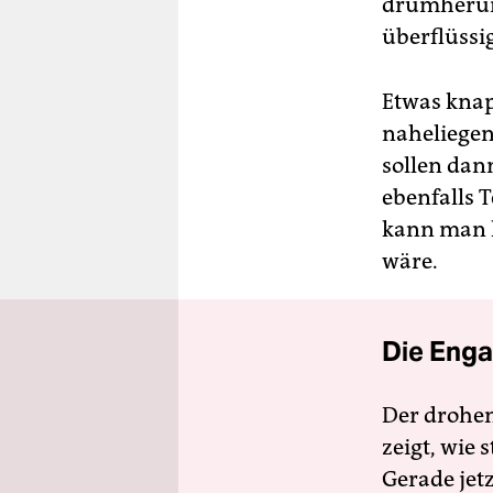
drumherum 
überflüssig
Etwas knap
naheliegen
sollen dann
ebenfalls T
kann man h
wäre.
Die Enga
Der drohe
zeigt, wie
Gerade jet