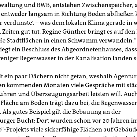
waltung und BWB, entstehen Zwischenspeicher, 
 entweder langsam in Richtung Boden abfließen 
r verdunstet – was dem lokalen Klima gerade in
Zeiten gut tut. Regine Günther bringt es auf den 
oße Stadtflächen in einen Schwamm verwandeln.
iegt ein Beschluss des Abgeordnetenhauses, dass 
weniger Regenwasser in der Kanalisation landen so
it ein paar Dächern nicht getan, weshalb Agentur
den kommenden Monaten viele Gespräche mit stä
ühren und Überzeugungsarbeit leisten will. Auch
e Fläche am Boden trägt dazu bei, die Regenwasser
 Als gutes Beispiel gilt die Bebauung an der
rger Bucht: Dort wurden schon vor 20 Jahren 
o“-Projekts viele sickerfähige Flächen auf Gebäu