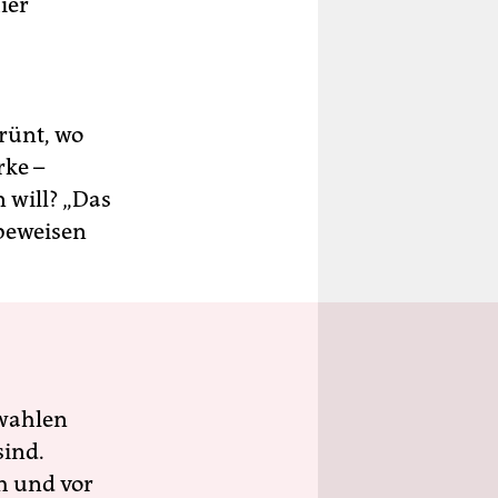
ier
rünt, wo
rke –
n will? „Das
beweisen
wahlen
sind.
h und vor