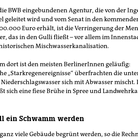
n die BWB eingebundenen Agentur, die von der In
el geleitet wird und vom Senat in den kommende
600.000 Euro erhält, ist die Verringerung der Me
, das in den Gulli fließt – vor allem im Innenst
 historischen Mischwasserkanalisation.
m dort ist den meisten BerlinerInnen geläufig:
e „Starkregenereignisse“ überfrachten die unte
 Niederschlagswasser sich mit Abwasser mischt. 
eßt sich eine fiese Brühe in Spree und Landwehrka
oll ein Schwamm werden
anz viele Gebäude begrünt werden, so die Rech