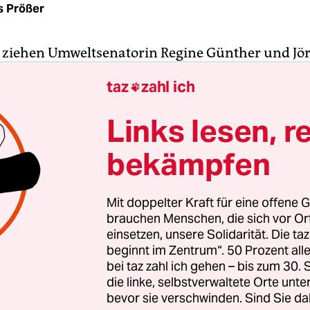
s Prößer
“ ziehen Umweltsenatorin Regine Günther und Jö
erliner Wasserbetriebe (BWB), an einem silberne
taz
zahl ich

wand in der Neuen Jüdenstraße. Im Fallen gibt es
n Behördenschild, das seinesgleichen sucht: „Berl
Links lesen, r
r Agentur“ steht da in grünen Großbuchstaben 
bekämpfen
h nähert, erkennt, dass die reliefartigen Lettern 
terial gefertigt sind: Moos. „Ist echt“, sagt ein
ch hab's selbst da reingefriemelt.“
Mit doppelter Kraft für eine offene G
brauchen Menschen, die sich vor O
 sich quasi um eine mikroskopische Ausgabe der
einsetzen, unsere Solidarität. Die ta
beginnt im Zentrum“. 50 Prozent a
er aufwändig begrünten Hauswände des Franzos
bei taz zahl ich gehen – bis zum 30
(übrigens auch in Berlin)
zeigen, dass Gärtnern au
die linke, selbstverwaltete Orte unte
 funktioniert. Womit man beinahe schon beim T
bevor sie verschwinden. Sind Sie da