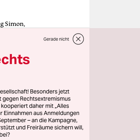
rg Simon,
n Tuch an
Gerade nicht
 den Blick
iner
echts
auf Weiß,
aus
 Mann im
esellschaft! Besonders jetzt
rt gegen Rechtsextremismus
mur
s
z kooperiert daher mit „Alles
ller Einnahmen aus Anmeldungen
en Patrick
. September – an die Kampagne,
ch in der
rstützt und Freiräume sichern will,
hema der
bei?