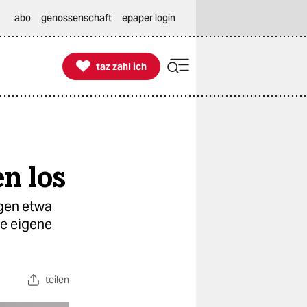
abo
genossenschaft
epaper login

taz zahl ich
taz zahl ich
n los
egen etwa
ne eigene
teilen