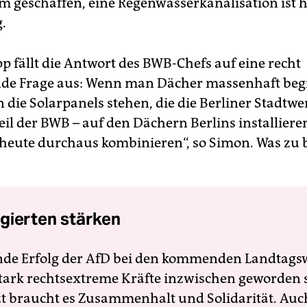
geschaffen, eine Regenwasserkanalisation ist h
.
p fällt die Antwort des BWB-Chefs auf eine recht
de Frage aus: Wenn man Dächer massenhaft beg
 die Solarpanels stehen, die die Berliner Stadtwe
eil der BWB – auf den Dächern Berlins installiere
eute durchaus kombinieren“, so Simon. Was zu 
gierten stärken
nde Erfolg der AfD bei den kommenden Landtags
 stark rechtsextreme Kräfte inzwischen geworden 
zt braucht es Zusammenhalt und Solidarität. Auc