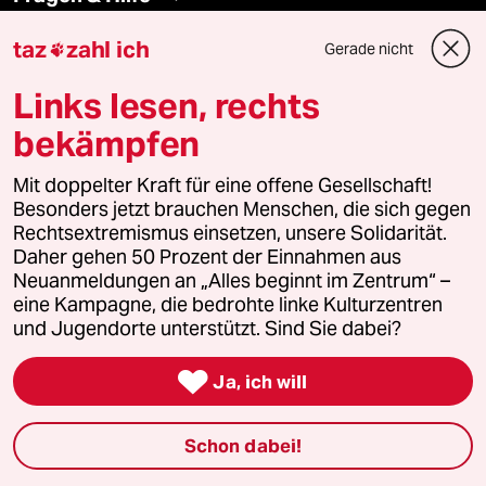
taz
zahl ich
Gerade nicht

Feedback
Links lesen, rechts
Aboservice
bekämpfen
ePaper Login
Mit doppelter Kraft für eine offene Gesellschaft!
Besonders jetzt brauchen Menschen, die sich gegen
Downloads für Abonnierende
Rechtsextremismus einsetzen, unsere Solidarität.
Daher gehen 50 Prozent der Einnahmen aus
Neuanmeldungen an „Alles beginnt im Zentrum“ –
eine Kampagne, die bedrohte linke Kulturzentren
© 2026 taz Verlags und Vertriebs GmbH
und Jugendorte unterstützt. Sind Sie dabei?
Alle Rechte vorbehalten. Bei rechtlichen Fragen oder für Genehmigungen
wenden Sie sich bitte an
lizenzen@taz.de

Ja, ich will
Feedback
Redaktionsstatut
Kommune-Richtlinien
KI-
Schon dabei!
Leitlinie
Informant
Datenschutz
Impressum
AGB