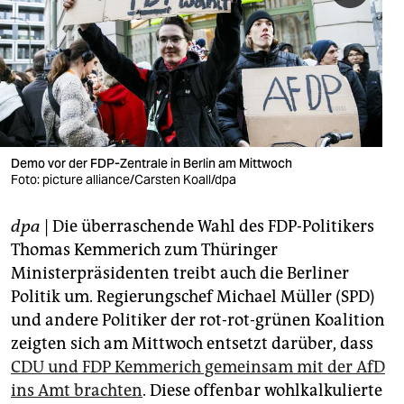
berlin
nord
wahrheit
verlag
verlag
Demo vor der FDP-Zentrale in Berlin am Mittwoch
Foto: picture alliance/Carsten Koall/dpa
veranstaltungen
dpa
| Die überraschende Wahl des FDP-Politikers
shop
Thomas Kemmerich zum Thüringer
fragen & hilfe
Ministerpräsidenten treibt auch die Berliner
Politik um. Regierungschef Michael Müller (SPD)
unterstützen
und andere Politiker der rot-rot-grünen Koalition
abo
zeigten sich am Mittwoch entsetzt darüber, dass
CDU und FDP Kemmerich gemeinsam mit der AfD
genossenschaft
ins Amt brachten
. Diese offenbar wohlkalkulierte