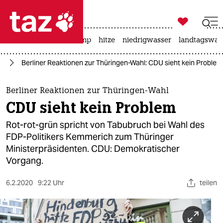

taz zahl ich
katzen
usa unter trump
hitze
niedrigwasser
landtagswahl

taz zahl ich
en
Berliner Reaktionen zur Thüringen-Wahl: CDU sieht kein Problem
taz zahl ich
themen
Berliner Reaktionen zur Thüringen-Wahl
CDU sieht kein Problem
politik
Rot-rot-grün spricht von Tabubruch bei Wahl des
öko
FDP-Politikers Kemmerich zum Thüringer
Ministerpräsidenten. CDU: Demokratischer
gesellschaft
Vorgang.
kultur
6.2.2020
9:22 Uhr
teilen
sport