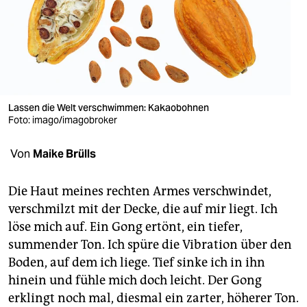
berlin
nord
wahrheit
verlag
Lassen die Welt verschwimmen: Kakaobohnen
verlag
Foto: imago/imagobroker
veranstaltungen
Von
Maike Brülls
shop
Die Haut meines rechten Armes verschwindet,
fragen & hilfe
verschmilzt mit der Decke, die auf mir liegt. Ich
löse mich auf. Ein Gong ertönt, ein tiefer,
unterstützen
summender Ton. Ich spüre die Vibration über den
abo
Boden, auf dem ich liege. Tief sinke ich in ihn
hinein und fühle mich doch leicht. Der Gong
genossenschaft
erklingt noch mal, diesmal ein zarter, höherer Ton.