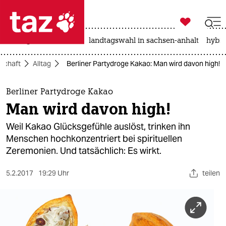

taz zahl ich
niedrigwasser
rente
landtagswahl in sachsen-anhalt
hybri

taz zahl ich
lschaft
Alltag
Berliner Partydroge Kakao: Man wird davon high!
taz zahl ich
themen
Berliner Partydroge Kakao
Man wird davon high!
politik
Weil Kakao Glücksgefühle auslöst, trinken ihn
öko
Menschen hochkonzentriert bei spirituellen
Zeremonien. Und tatsächlich: Es wirkt.
gesellschaft
5.2.2017
19:29 Uhr
teilen
kultur
sport