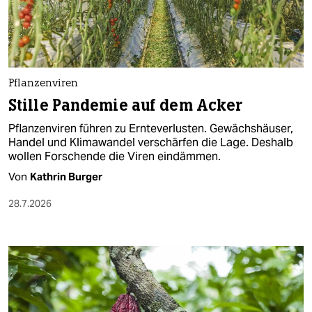
berlin
nord
wahrheit
Pflanzenviren
verlag
Stille Pandemie auf dem Acker
verlag
Pflanzenviren führen zu Ernteverlusten. Gewächshäuser,
Handel und Klimawandel verschärfen die Lage. Deshalb
veranstaltungen
wollen Forschende die Viren eindämmen.
shop
Von
Kathrin Burger
fragen & hilfe
28.7.2026
unterstützen
abo
genossenschaft