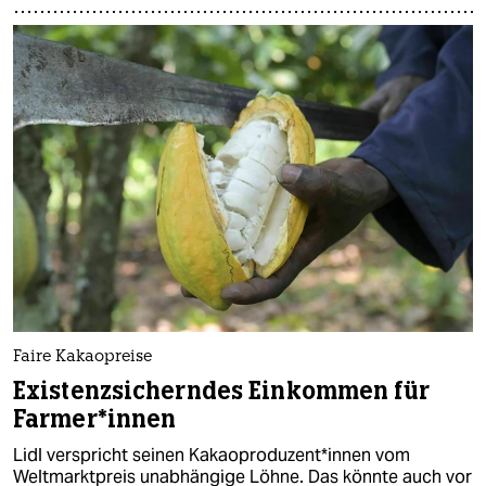
Faire Kakaopreise
Existenzsicherndes Einkommen für
Far­me­r*in­nen
Lidl verspricht seinen Ka­kao­pro­du­zen­t*in­nen vom
Weltmarktpreis unabhängige Löhne. Das könnte auch vor