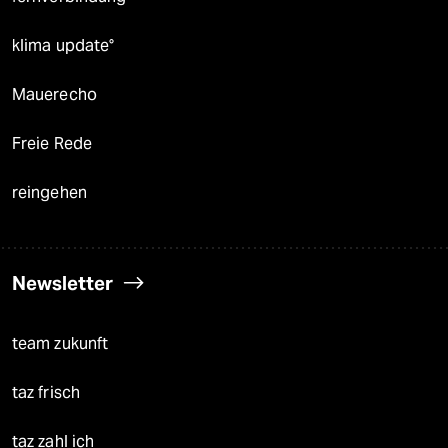
klima update°
Mauerecho
Freie Rede
reingehen
Newsletter
team zukunft
taz frisch
taz zahl ich