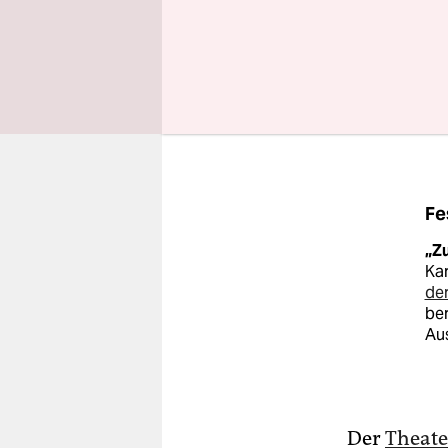
Beispiel w
den Dusche
und der FK
„Urlaub un
begehbare
Fe
„Zu
Kar
der
be
Au
Der
Theate