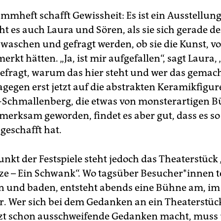
mmheft schafft Gewissheit: Es ist ein Ausstellung
ht es auch Laura und Sören, als sie sich gerade d
waschen und gefragt werden, ob sie die Kunst, vor
erkt hätten. „Ja, ist mir aufgefallen“, sagt Laura,
efragt, warum das hier steht und wer das gemach
agegen erst jetzt auf die abstrakten Keramikfigu
-Schmallenberg, die etwas von monsterartigen B
merksam geworden, findet es aber gut, dass es so
geschafft hat.
unkt der Festspiele steht jedoch das Theaterstück
tze – Ein Schwank“. Wo tagsüber Besucher*innen te
 und baden, entsteht abends eine Bühne am, im
. Wer sich bei dem Gedanken an ein Theaterstüc
tzt schon ausschweifende Gedanken macht, muss