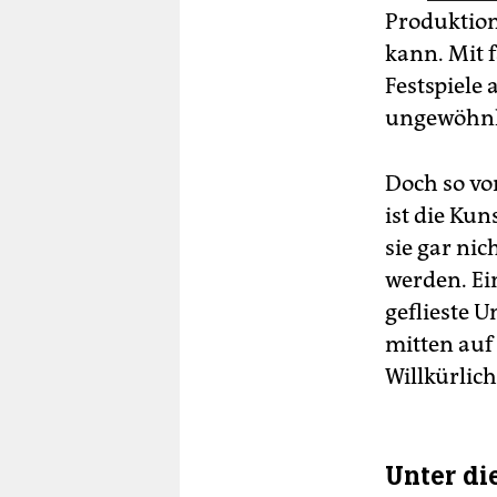
Produktion
kann. Mit 
Festspiele
ungewöhnli
Doch so vo
ist die Kun
sie gar ni
werden. Ei
geflieste 
mitten auf 
Willkürlich
Unter di