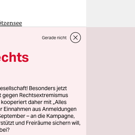
ötzensee
es
Gerade nicht
hen liegen
echts
Doch dieser
nlicher
esellschaft! Besonders jetzt
denen
rt gegen Rechtsextremismus
nd Tretboot
z kooperiert daher mit „Alles
ller Einnahmen aus Anmeldungen
sten
. September – an die Kampagne,
dbad
rstützt und Freiräume sichern will,
eren. Zum
bei?