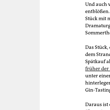
Und auch v
entblößen.
Stück mit 
Dramaturgi
Sommerthea
Das Stück, 
dem Stran
Spätkauf a
früher der
unter eine
hinterlege
Gin-Tasting
Daraus ist