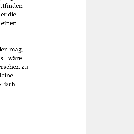
attfinden
er die
t einen
llen mag,
ist, wäre
bersehen zu
leine
ktisch