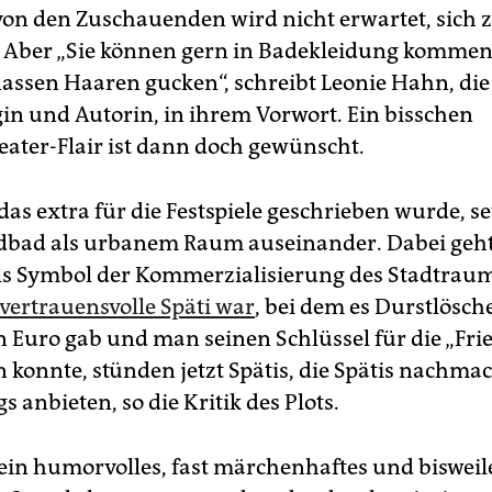
on den Zuschauenden wird nicht erwartet, sich 
 Aber „Sie können gern in Badekleidung kommen
nassen Haaren gucken“, schreibt Leonie Hahn, die
n und Autorin, in ihrem Vorwort. Ein bisschen
ter-Flair ist dann doch gewünscht.
das extra für die Festspiele geschrieben wurde, se
dbad als urbanem Raum auseinander. Dabei geht
ls Symbol der Kommerzialisierung des Stadtrau
 vertrauensvolle Späti war
, bei dem es Durstlösch
n Euro gab und man seinen Schlüssel für die „Fri
n konnte, stünden jetzt Spätis, die Spätis nachm
s anbieten, so die Kritik des Plots.
 ein humorvolles, fast märchenhaftes und biswei