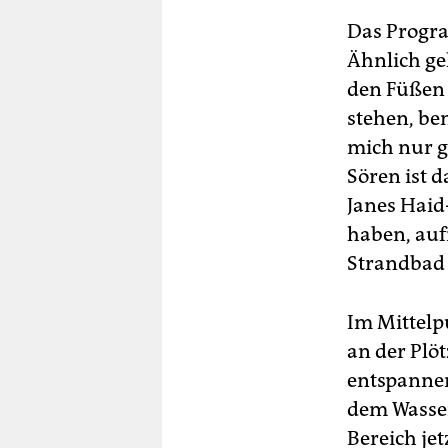
Das Progra
Ähnlich ge
den Füßen 
stehen, bem
mich nur g
Sören ist d
Janes Haid
haben, auf
Strandbad 
Im Mittelp
an der Plö
entspannen
dem Wasser
Bereich je