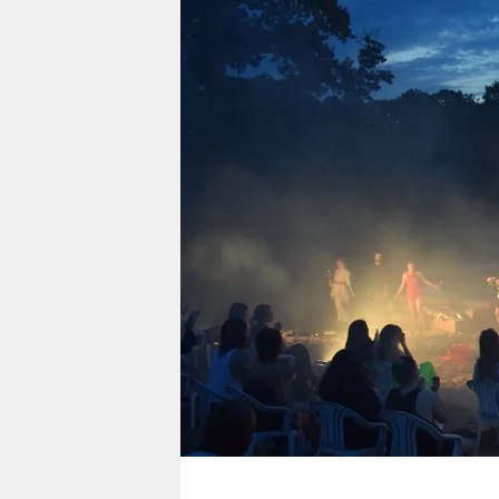
berlin
nord
wahrheit
verlag
verlag
veranstaltungen
shop
fragen & hilfe
unterstützen
abo
genossenschaft