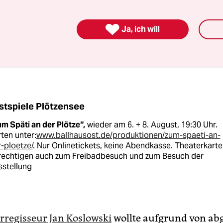
erden in den Umkleidekabinen Videoarbeiten gezei
n sind Skulpturen ausgestellt, am Strand häng

Ja, ich will
K-Bereich wird zur Theaterbühne. Unter dem Mo
d Reisen“ soll das Strandbad als Freizeitort somi
n Gesamtkunstwerk werden.
stspiele Plötzensee
m Späti an der Plötze“,
wieder am 6. + 8. August, 19:30 Uhr.
ten unter:
www.ballhausost.de/­produktionen/zum-spaeti-an-
-ploetze/
. Nur Online­tickets, keine Abendkasse. Theater­kart
rechtigen auch zum Freibadbesuch und zum Besuch der
sstellung
rregisseur Jan Koslowski
wollte aufgrund von ab