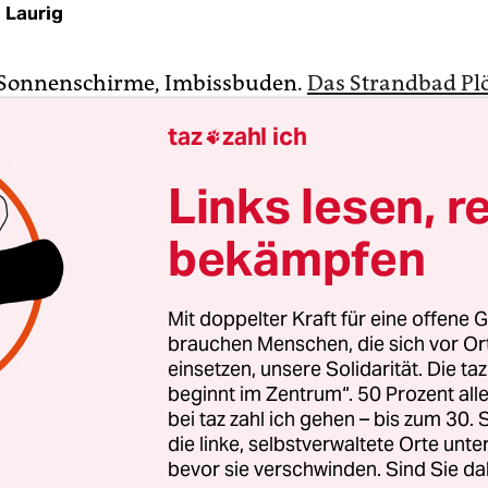
 Laurig
 Sonnenschirme, Imbissbuden.
Das Strandbad Pl
g
hat pünktlich zum heißesten Tag des Jahres all
taz
zahl ich

, was man von einem Strandbad erwartet. Mensc
d im Sand, es werden Eis und Pommes verzehrt,
Links lesen, r
e und rutschende Kinder fliegen durch die Luft. 
bekämpfen
Strandbad, der letzte Tag im Juli, ist kein gewöh
etag.
Mit doppelter Kraft für eine offene G
Badegäste haben sich auch Menschen gemischt, 
brauchen Menschen, die sich vor O
 ist, dass sie nicht in erster Linie für Pommes u
einsetzen, unsere Solidarität. Die ta
beginnt im Zentrum“. 50 Prozent a
ind. Denn an diesem Samstag eröffneten die er
bei taz zahl ich gehen – bis zum 30
e am Plötzensee“. Für neun Tage vereint das Stran
die linke, selbstverwaltete Orte unte
ne Kunstformen, die sich in das Gelände integri
bevor sie verschwinden. Sind Sie da