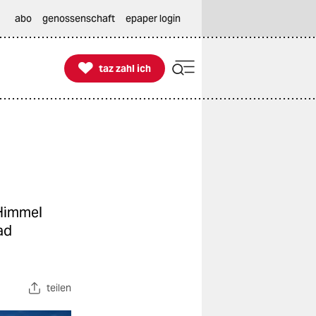
abo
genossenschaft
epaper login

taz zahl ich
taz zahl ich
 Himmel
ad
teilen