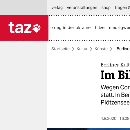
hautnavigation anspringen
hauptinhalt anspringen
footer anspringen
verlag
veranstaltungen
shop
fragen &
krieg in der ukraine
hitze
niedrigwa

taz zahl ich
taz zahl ich
Startseite
Kultur
Künste
Berline
themen
politik
Berliner Ku
Im Bi
öko
Wegen Coro
gesellschaft
statt. In B
Plötzensee
kultur
sport
4.8.2020
16:08