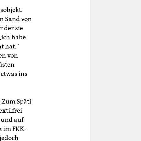
sobjekt.
en Sand von
 der sie
 „ich habe
t hat.“
ren von
üsten
 etwas ins
 „Zum Späti
xtilfrei
 und auf
k im FKK-
 jedoch