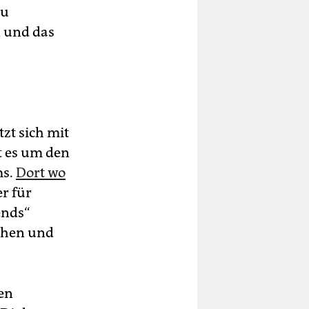
zu
 und das
tzt sich mit
 es um den
ms.
Dort wo
er für
ends“
achen und
len