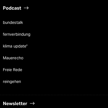
Podcast
bundestalk
fernverbindung
klima update°
Mauerecho
Freie Rede
reingehen
Newsletter