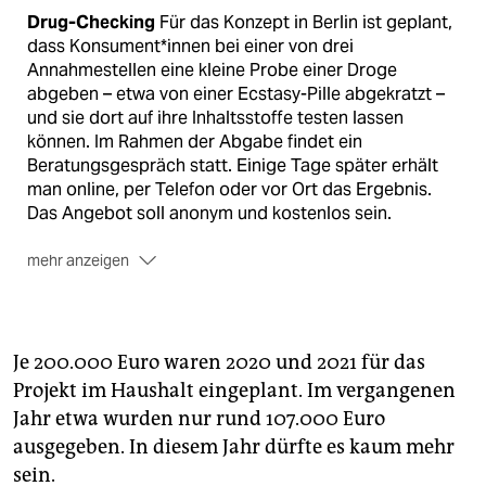
Drug-Checking
Für das Konzept in Berlin ist geplant,
dass Konsument*innen bei einer von drei
Annahmestellen eine kleine Probe einer Droge
abgeben – etwa von einer Ecstasy-Pille abgekratzt –
und sie dort auf ihre Inhaltsstoffe testen lassen
können. Im Rahmen der Abgabe findet ein
Beratungsgespräch statt. Einige Tage später erhält
man online, per Telefon oder vor Ort das Ergebnis.
Das Angebot soll anonym und kostenlos sein.
mehr anzeigen
Todesfälle
In Berlin starben laut
Bundesdrogenbeautragter 2020 216 Menschen
infolge des Konsums illegaler Drogen – das sind fast
genauso viele Todesfälle wie im Vorjahr. In
Je 200.000 Euro waren 2020 und 2021 für das
Brandenburg hingegen stieg die Zahl: 2020 starben
Projekt im Haushalt eingeplant. Im vergangenen
48 Menschen im Zusammenhang mit illegalen
Jahr etwa wurden nur rund 107.000 Euro
Drogen. Damit hat sich die Zahl im Vergleich zum
ausgegeben. In diesem Jahr dürfte es kaum mehr
Vorjahr mehr als verdoppelt: 2019 waren es 22
sein.
Menschen, so die Landesstelle für Suchtfragen in