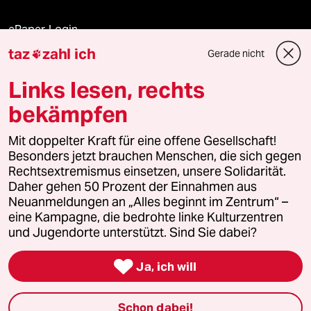
ePaper Login
taz
zahl ich
Gerade nicht

Downloads für Abonnierende
Links lesen, rechts
bekämpfen
© 2026 taz Verlags und Vertriebs GmbH
Alle Rechte vorbehalten. Bei rechtlichen Fragen oder für Genehmigungen
Mit doppelter Kraft für eine offene Gesellschaft!
wenden Sie sich bitte an
lizenzen@taz.de
Besonders jetzt brauchen Menschen, die sich gegen
Rechtsextremismus einsetzen, unsere Solidarität.
Daher gehen 50 Prozent der Einnahmen aus
Feedback
Redaktionsstatut
Kommune-Richtlinien
KI-
Neuanmeldungen an „Alles beginnt im Zentrum“ –
eine Kampagne, die bedrohte linke Kulturzentren
Leitlinie
Informant
Datenschutz
Impressum
AGB
und Jugendorte unterstützt. Sind Sie dabei?
Seitenwende
Einwilligungen widerrufen (Ads)

Ja, ich will
Schon dabei!