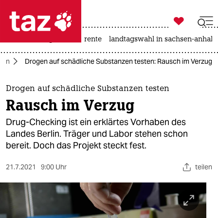

taz zahl ich
hitze
niedrigwasser
rente
landtagswahl in sachsen-anhalt

taz zahl ich
rlin
Drogen auf schädliche Substanzen testen: Rausch im Verzug
taz zahl ich
themen
Drogen auf schädliche Substanzen testen
Rausch im Verzug
politik
Drug-Checking ist ein erklärtes Vorhaben des
öko
Landes Berlin. Träger und Labor stehen schon
bereit. Doch das Projekt steckt fest.
gesellschaft
21.7.2021
9:00 Uhr
teilen
kultur
sport