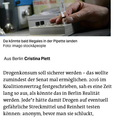
berlin
nord
wahrheit
verlag
Da könnte bald Illegales in der Pipette landen
verlag
Foto: imago stock&people
veranstaltungen
Aus Berlin
Cristina Plett
shop
Drogenkonsum soll sicherer werden – das wollte
fragen & hilfe
zumindest der Senat mal ermöglichen. 2016 im
Koalitionsvertrag festgeschrieben, sah es eine Zeit
unterstützen
lang so aus, als könnte das in Berlin Realität
abo
werden. Je­de*r hätte damit Drogen auf eventuell
gefährliche Streckmittel und Reinheit testen
genossenschaft
können: anonym, bevor man sie schluckt,