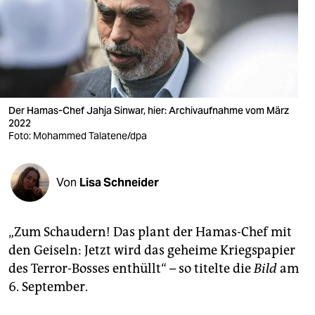
berlin
nord
wahrheit
verlag
Der Hamas-Chef Jahja Sinwar, hier: Archivaufnahme vom März
verlag
2022
Foto: Mohammed Talatene/dpa
veranstaltungen
shop
Von
Lisa Schneider
fragen & hilfe
„Zum Schaudern! Das plant der Hamas-Chef mit
unterstützen
den Geiseln: Jetzt wird das geheime Kriegspapier
abo
des Terror-Bosses enthüllt“ – so titelte die
Bild
am
6. September.
genossenschaft