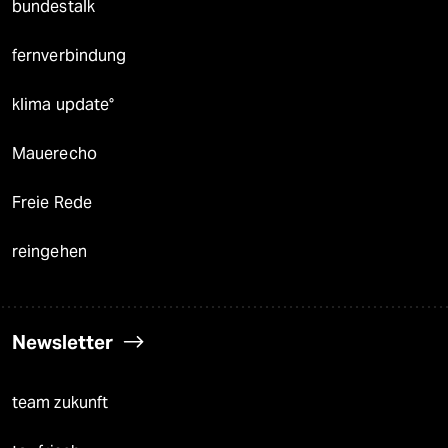
bundestalk
fernverbindung
klima update°
Mauerecho
Freie Rede
reingehen
Newsletter
team zukunft