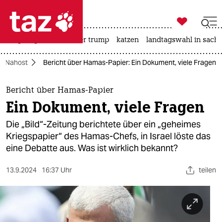

taz zahl ich
bergsteigen
usa unter trump
katzen
landtagswahl in sachs

taz zahl ich
Nahost
Bericht über Hamas-Papier: Ein Dokument, viele Fragen
taz zahl ich
themen
Bericht über Hamas-Papier
Ein Dokument, viele Fragen
politik
Die „Bild“-Zeitung berichtete über ein „geheimes
öko
Kriegspapier“ des Hamas-Chefs, in Israel löste das
eine Debatte aus. Was ist wirklich bekannt?
gesellschaft
13.9.2024
16:37 Uhr
teilen
kultur
sport