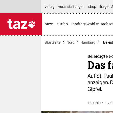
hautnavigation anspringen
hauptinhalt anspringen
footer anspringen
verlag
veranstaltungen
shop
fragen &
hitze
surfen
landtagswahl in sachse

taz zahl ich
taz zahl ich
Startseite
Nord
Hamburg
Beleid
themen
politik
Beleidigte Po
Das f
öko
Auf St. Paul
gesellschaft
anzeigen. 
Gipfel.
kultur
sport
16.7.2017
17:0