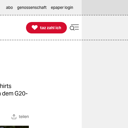
abo
genossenschaft
epaper login

taz zahl ich
taz zahl ich
hirts
ch dem G20-
teilen