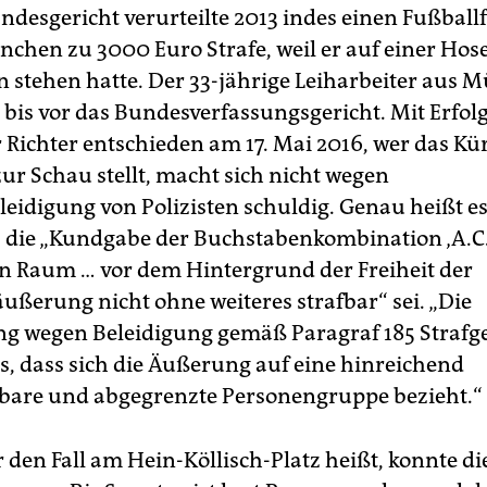
ndesgericht verurteilte 2013 indes einen Fußball
chen zu 3000 Euro Strafe, weil er auf einer Hose
 stehen hatte. Der 33-jährige Leiharbeiter aus M
 bis vor das Bundesverfassungsgericht. Mit Erfolg
 Richter entschieden am 17. Mai 2016, wer das Kü
zur Schau stellt, macht sich nicht wegen
eleidigung von Polizisten schuldig. Genau heißt e
ss die „Kundgabe der Buchstabenkombination ‚A.C.
en Raum … vor dem Hintergrund der Freiheit der
ßerung nicht ohne weiteres strafbar“ sei. „Die
ng wegen Beleidigung gemäß Paragraf 185 Strafg
us, dass sich die Äußerung auf eine hinreichend
are und abgegrenzte Personengruppe bezieht.“
 den Fall am Hein-Köllisch-Platz heißt, konnte die