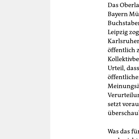
Das Oberla
Bayern Mün
Buchstaben
Leipzig zog
Karlsruher
öffentlich 
Kollektivb
Urteil, da
öffentlich
Meinungsäu
Verurteilu
setzt vora
überschaub
Was das für