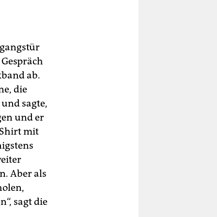
ngangstür
n Gespräch
ikband ab.
ne, die
 und sagte,
igen und er
Shirt mit
nigstens
eiter
n. Aber als
holen,
“, sagt die