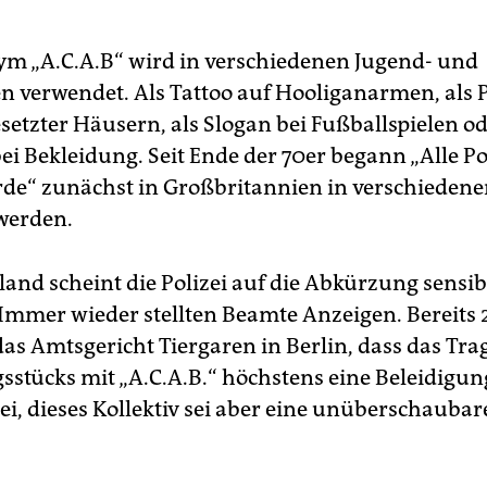
m „A.C.A.B“ wird in verschiedenen Jugend- und
n verwendet. Als Tattoo auf Hooliganarmen, als 
etzter Häusern, als Slogan bei Fußballspielen od
ei Bekleidung. Seit Ende der 70er begann „Alle Po
rde“ zunächst in Großbritannien in verschieden
 werden.
land scheint die Polizei auf die Abkürzung sensib
 Immer wieder stellten Beamte Anzeigen. Bereits
das Amtsgericht Tiergaren in Berlin, dass das Tra
sstücks mit „A.C.A.B.“ höchstens eine Beleidigun
sei, dieses Kollektiv sei aber eine unüberschauba