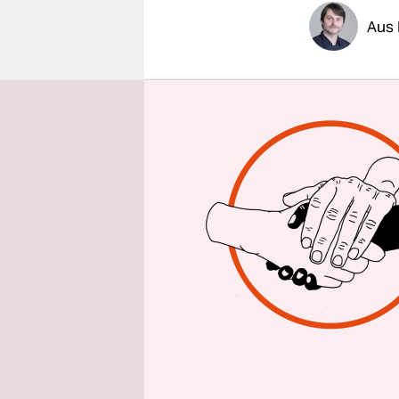
epaper login
Aus
taz
| Die a
hallt auch 
nervös zu s
irritieren
ich nun wir
Ladens „Ob
baumwollne
Ort mit de
Sie trug a
schwarzes 
bastards“)