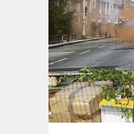
berlin
nord
wahrheit
verlag
verlag
veranstaltungen
shop
fragen & hilfe
unterstützen
abo
genossenschaft