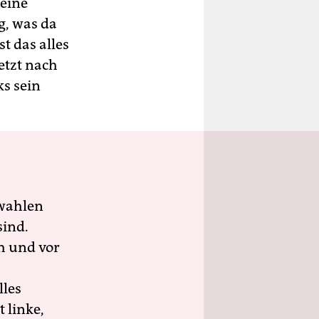
keine
g, was da
t das alles
etzt nach
ks sein
wahlen
sind.
h und vor
lles
 linke,