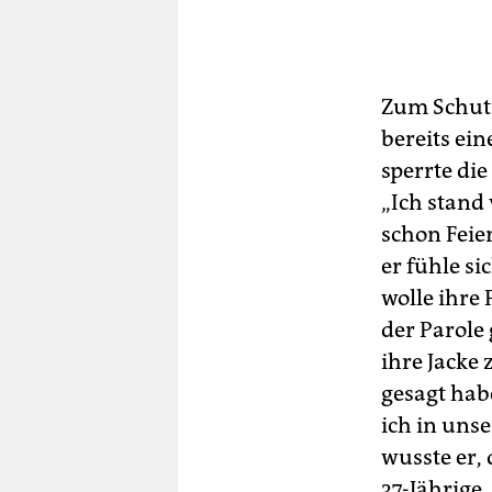
Zum Schutz
bereits ei
sperrte die
„Ich stand 
schon Feier
er fühle si
wolle ihre
der Parole 
ihre Jacke 
gesagt habe
ich in uns
wusste er, 
37-Jährige.