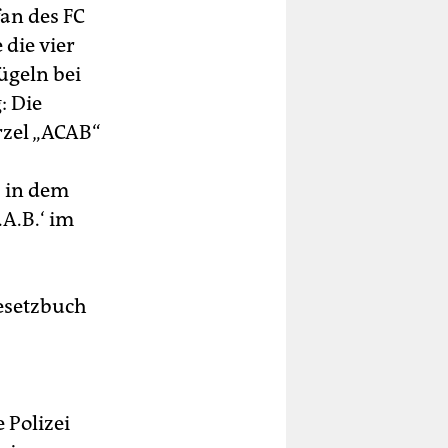
fan des FC
 die vier
ügeln bei
: Die
rzel „ACAB“
s in dem
A.B.‘ im
esetzbuch
 Polizei