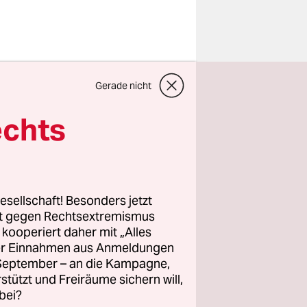
 der Elbe
Gerade nicht
immer noch
hirt
echts
Damit habe
kleinen
 falschen
esellschaft! Besonders jetzt
rt gegen Rechtsextremismus
z kooperiert daher mit „Alles
ller Einnahmen aus Anmeldungen
chenes
. September – an die Kampagne,
are
rstützt und Freiräume sichern will,
bei?
adens die