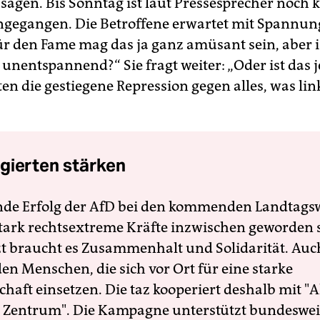
 sagen. Bis Sonntag ist laut Pressesprecher noch 
ngegangen. Die Betroffene erwartet mit Spannun
r den Fame mag das ja ganz amüsant sein, aber is
 unentspannend?“ Sie fragt weiter: „Oder ist das j
en die gestiegene Repression gegen alles, was lin
gierten stärken
nde Erfolg der AfD bei den kommenden Landtags
 stark rechtsextreme Kräfte inzwischen geworden 
zt braucht es Zusammenhalt und Solidarität. Auc
en Menschen, die sich vor Ort für eine starke
schaft einsetzen. Die taz kooperiert deshalb mit "A
 Zentrum". Die Kampagne unterstützt bundesweit