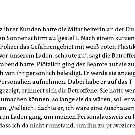
 ihrer Kunden hatte die Mitarbeiterin an der Ei
nen Sonnenschirm aufgestellt. Nach einem kurze
 Polizei das Gefahrengebiet mit weiß-roten Plast
vor unserem Laden, schaute zu“, sagt die Betroffe
abend hatte. Plötzlich ging der Beamte auf sie zu
ch von ihr persönlich beleidigt. Er werde sie anze
 Personalien aufnehmen. Dabei habe er auf das T-
gezeigt, erinnert sich die Betroffene. Sie hätte we
zumachen können, so lange sie da wären, soll er w
n. „Vielleicht dachte er, ich wäre eine Zuschaueri
eren Laden ging, um meinen Personalausweis zu 
dass ich da nicht rumstand, um ihn zu provozieren