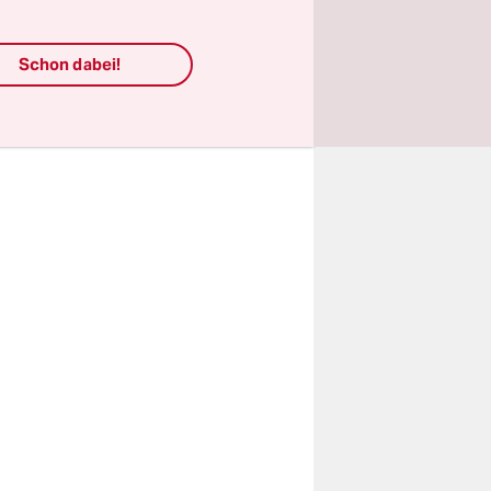
ltbaus
kommt auch
Schon dabei!
r Feuerwehr