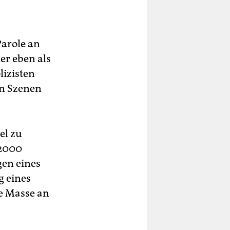
Parole an
er eben als
lizisten
en Szenen
el zu
 2000
gen eines
g eines
re Masse an