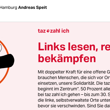
 Hamburg
Andreas Speit
ufgeheizte Stimmung während des G20-Gipfels an
taz
zahl ich

im Alltag nach. Die Polizei auf St. Pauli scheint 
ein. So sehr, dass sich ein Beamter von einem T-S
Links lesen, r
 lässt und der Trägerin eine Anzeige aufdrückt. „
bekämpfen
klich nicht gerechnet“, sagt die Verkäuferin des 
st & Gemüse“ am Hein-Köllisch-Platz, die den
n Stein des Anstoßes lieferte. Ihr Vergehen: Am
Mit doppelter Kraft für eine offene G
m falschen T-Shirt mit einem falschen Akronym.
brauchen Menschen, die sich vor O
einsetzen, unsere Solidarität. Die ta
beginnt im Zentrum“. 50 Prozent a
m vergangenen Donnerstag zur Arbeit ein verwas
bei taz zahl ich gehen – bis zum 30
T-Shirt mit weißen Aufdruck „A.C.A.B“ („All cops 
die linke, selbstverwaltete Orte unte
bevor sie verschwinden. Sind Sie da
. Gegen Nachmittag musste das Kollektiv des Biol