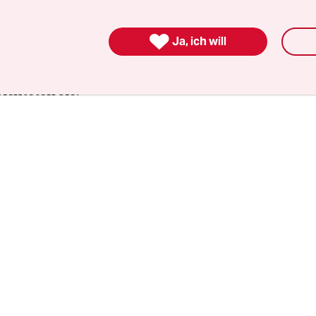
rufen. Weil von der Fassade des mehrstöckigen A
 herunterfielen. „Wenn man die Feuerwehr ruft, 

Ja, ich will
“, sagt eine Kollegin der Betroffenen. Mit einem
en waren der Beamter und eine Beamtin vor de
richteten sie.