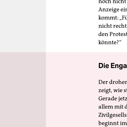
noch nicht
Anzeige ei
kommt: „Fü
nicht recht
den Protest
könnte?“
Die Enga
Der drohe
zeigt, wie
Gerade jet
allem mit d
Zivilgesell
beginnt im