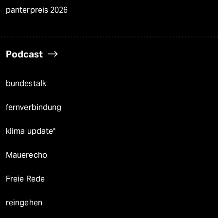
panterpreis 2026
Podcast
bundestalk
fernverbindung
klima update°
Mauerecho
Freie Rede
reingehen