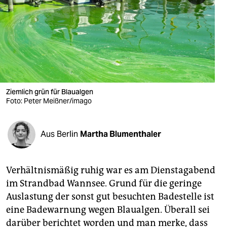
berlin
nord
wahrheit
verlag
verlag
Ziemlich grün für Blaualgen
Foto: Peter Meißner/imago
veranstaltungen
shop
Aus Berlin
Martha Blumenthaler
fragen & hilfe
unterstützen
Verhältnismäßig ruhig war es am Dienstagabend
im Strandbad Wannsee. Grund für die geringe
abo
Auslastung der sonst gut besuchten Badestelle ist
eine Badewarnung wegen Blau­algen. Überall sei
genossenschaft
darüber berichtet worden und man merke, dass