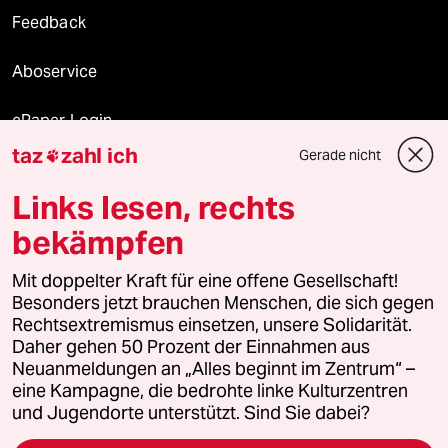
Feedback
Aboservice
ePaper Login
taz
zahl ich
Gerade nicht

Downloads für Abonnierende
Links lesen, rechts
bekämpfen
© 2026 taz Verlags und Vertriebs GmbH
Mit doppelter Kraft für eine offene Gesellschaft!
Alle Rechte vorbehalten. Bei rechtlichen Fragen oder für Genehmigungen
wenden Sie sich bitte an
lizenzen@taz.de
Besonders jetzt brauchen Menschen, die sich gegen
Rechtsextremismus einsetzen, unsere Solidarität.
Daher gehen 50 Prozent der Einnahmen aus
Feedback
Redaktionsstatut
Kommune-Richtlinien
KI-
Neuanmeldungen an „Alles beginnt im Zentrum“ –
eine Kampagne, die bedrohte linke Kulturzentren
Leitlinie
Informant
Datenschutz
Impressum
AGB
und Jugendorte unterstützt. Sind Sie dabei?