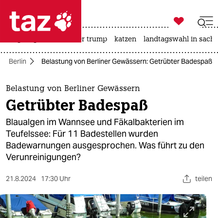

taz zahl ich
bergsteigen
usa unter trump
katzen
landtagswahl in sachs

taz zahl ich
Berlin
Belastung von Berliner Gewässern: Getrübter Badespaß
taz zahl ich
themen
Belastung von Berliner Gewässern
Getrübter Badespaß
politik
Blaualgen im Wannsee und Fäkalbakterien im
öko
Teufelssee: Für 11 Badestellen wurden
Badewarnungen ausgesprochen. Was führt zu den
gesellschaft
Verunreinigungen?
kultur
21.8.2024
17:30 Uhr
teilen
sport