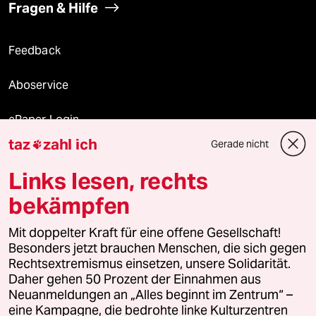
Fragen & Hilfe
Feedback
Aboservice
ePaper Login
taz
zahl ich
Gerade nicht

Downloads für Abonnierende
Links lesen, rechts
bekämpfen
© 2026 taz Verlags und Vertriebs GmbH
Alle Rechte vorbehalten. Bei rechtlichen Fragen oder für Genehmigungen
Mit doppelter Kraft für eine offene Gesellschaft!
wenden Sie sich bitte an
lizenzen@taz.de
Besonders jetzt brauchen Menschen, die sich gegen
Rechtsextremismus einsetzen, unsere Solidarität.
Daher gehen 50 Prozent der Einnahmen aus
Feedback
Redaktionsstatut
Kommune-Richtlinien
KI-
Neuanmeldungen an „Alles beginnt im Zentrum“ –
eine Kampagne, die bedrohte linke Kulturzentren