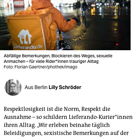
berlin
nord
wahrheit
verlag
verlag
Abfällige Bemerkungen, Blockieren des Weges, sexuelle
Anmachen – für viele Ri­de­r*in­nen trauriger Alltag
veranstaltungen
Foto: Florian Gaertner/phothek/imago
shop
Aus Berlin
Lilly Schröder
fragen & hilfe
unterstützen
Respektlosigkeit ist die Norm, Respekt die
abo
Ausnahme – so schildern Lieferando-Kurier*innen
ihren Alltag. „Wir erleben beinahe täglich
genossenschaft
Beleidigungen, sexistische Bemerkungen auf der