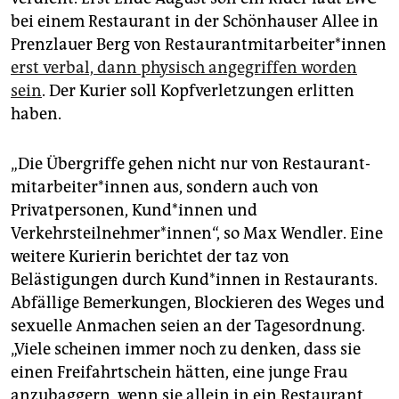
bei einem Restaurant in der Schönhauser Allee in
Prenzlauer Berg von Re­stau­rant­mit­ar­bei­te­r*in­nen
erst verbal, dann physisch angegriffen worden
sein
. Der Kurier soll Kopfverletzungen erlitten
haben.
„Die Übergriffe gehen nicht nur von Re­stau­rant­
mit­ar­bei­te­r*in­nen aus, sondern auch von
Privatpersonen, Kun­d*in­nen und
Verkehrsteilnehmer*innen“, so Max Wendler. Eine
weitere Ku­rie­rin berichtet der taz von
Belästigungen durch Kun­d*in­nen in Restaurants.
Abfällige Bemerkungen, Blockieren des Weges und
sexuelle Anmachen seien an der Tagesordnung.
„Viele scheinen immer noch zu denken, dass sie
einen Freifahrtschein hätten, eine junge Frau
anzubaggern, wenn sie allein in ein Restaurant