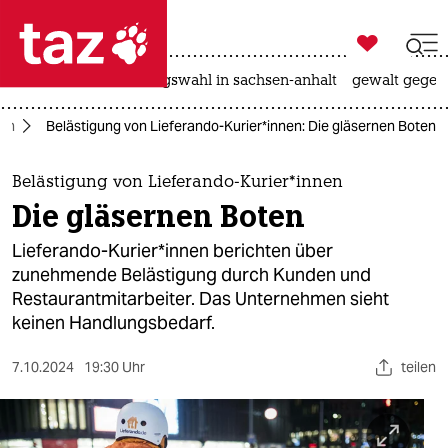

taz zahl ich
hitze
surfen
landtagswahl in sachsen-anhalt
gewalt gegen

taz zahl ich
lin
Belästigung von Lieferando-Kurier*innen: Die gläsernen Boten
taz zahl ich
themen
Belästigung von Lieferando-Kurier*innen
Die gläsernen Boten
politik
Lieferando-Ku­rier*innen berichten über
öko
zunehmende Belästigung durch Kun­den und
Restaurantmit­ar­bei­te­r. Das Unternehmen sieht
gesellschaft
keinen Handlungsbedarf.
kultur
7.10.2024
19:30 Uhr
teilen
sport