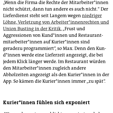
„Wenn die Firma die Rechte der Mit­ar­bei­te­r*in­nen
nicht schützt, dann tun andere es auch nicht.“ Der
Lieferdienst steht seit Langem wegen
niedriger
Löhne, Verletzung von Ar­bei­te­r*in­nen­rech­ten und
Union Busting in der Kritik.
„Frust und
Aggressionen von Kun­d*in­nen und Re­stau­rant­
mit­ar­bei­te­r*in­nen auf Ku­rie­r*in­nen sind
geradezu programmiert“, so Max. Denn den Kun­
d*in­nen werde eine Lieferzeit angezeigt, die bei
jedem Klick länger werde. Im Restaurant würden
den Mit­ar­bei­te­r*in­nen zugleich andere
Abholzeiten angezeigt als den Ku­rie­r*in­nen in der
App. So kämen die Ku­rie­r*in­nen immer „zu spät“.
Ku­rie­r*in­nen fühlen sich exponiert