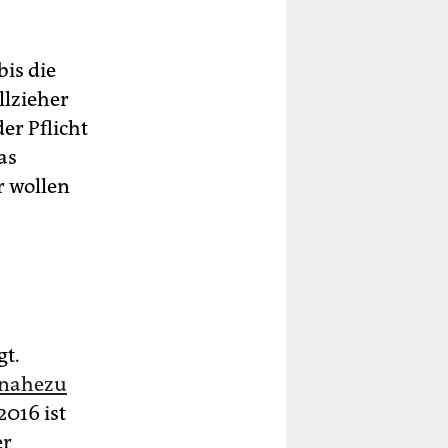
bis die
llzieher
er Pflicht
as
r wollen
gt.
 nahezu
2016 ist
er