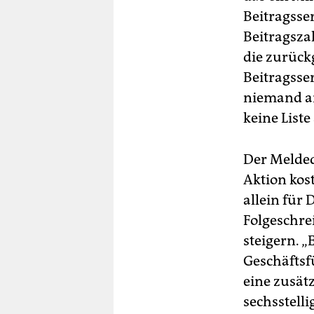
Beitragsser
Beitragsza
die zurück
Beitragsse
niemand an
keine List
Der Melded
Aktion kos
allein für 
Folgeschre
steigern. „
Geschäftsf
eine zusät
sechsstelli