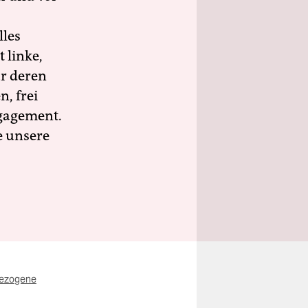
lles
 linke,
ür deren
n, frei
ngagement.
e unsere
ezogene