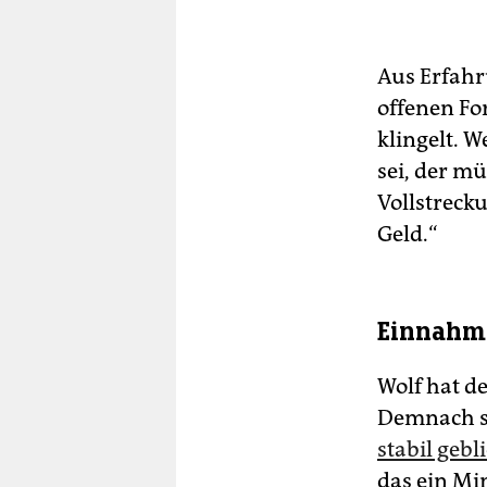
Aus Erfahr
offenen Fo
klingelt. W
sei, der m
Vollstreck
Geld.“
Einnahme
Wolf hat de
Demnach s
stabil gebl
das ein Mi