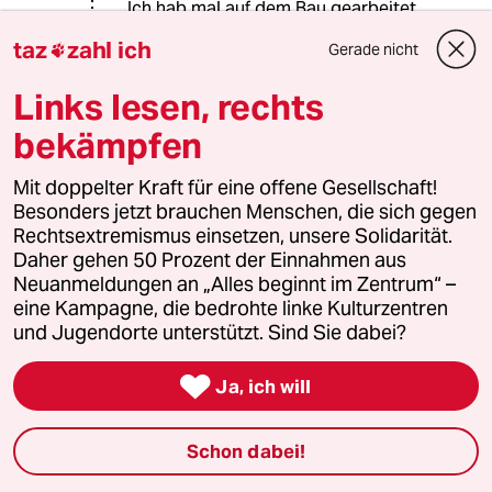
Ich hab mal auf dem Bau gearbeitet,
knapp über ein euro am Tag. Zum
taz
zahl ich
Gerade nicht

überleben voll ok aber mit einem
neuen Visa wird das ao nichts.
Links lesen, rechts
Da freue ich mich um jeden Cent der
den stereotypen vielflieger tui
bekämpfen
pauschal Touris abgebettelt wird.
Egal wo auf der Welt.
Mit doppelter Kraft für eine offene Gesellschaft!
Und egal wie letztlich das nötige Geld
Besonders jetzt brauchen Menschen, die sich gegen
aufgebracht wird, ist Mensch dann
Rechtsextremismus einsetzen, unsere Solidarität.
Teil einer Bevölkerungsschicht die
Daher gehen 50 Prozent der Einnahmen aus
sich für 'normal' Touris niemals
Neuanmeldungen an „Alles beginnt im Zentrum“ –
öffnet.
eine Kampagne, die bedrohte linke Kulturzentren
Alternative wäre noch eine Zeit in
und Jugendorte unterstützt. Sind Sie dabei?
reichen Ländern zu verbringen
irgendeiner sinnlosen Lohnsklaverei

Ja, ich will
nachzugehen um sich alle paar
Monate einen Urlaub leisten zu
können. Dann mal raus, egal wo hin,
Schon dabei!
irgendwo hin fliegen. Dort kann man
sich dann über die Leute aufregen