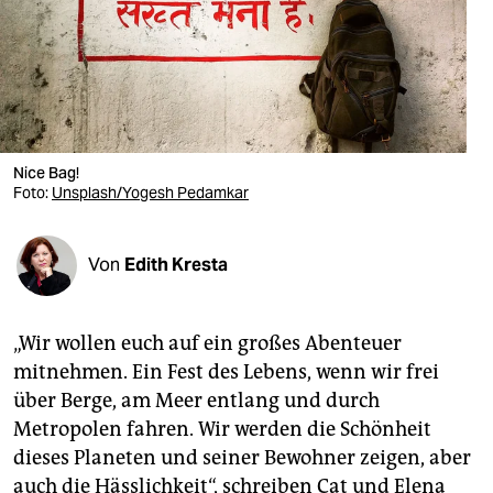
berlin
nord
wahrheit
verlag
Nice Bag!
Foto:
Unsplash/Yogesh Pedamkar
verlag
veranstaltungen
Von
Edith Kresta
shop
fragen & hilfe
„Wir wollen euch auf ein großes Abenteuer
unterstützen
mitnehmen. Ein Fest des Lebens, wenn wir frei
über Berge, am Meer entlang und durch
abo
Metropolen fahren. Wir werden die Schönheit
genossenschaft
dieses Planeten und seiner Bewohner zeigen, aber
auch die Hässlichkeit“, schreiben Cat und Elena