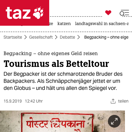

taz zahl ich
iran-krieg
ceuta
hitze
katzen
landtagswahl in sachsen-an

taz zahl ich
Startseite
Gesellschaft
Debatte
Begpacking – ohne eigenes
taz zahl ich
themen
Begpacking – ohne eigenes Geld reisen
Tourismus als Betteltour
politik
Der Begpacker ist der schmarotzende Bruder des
öko
Backpackers. Als Schnäppchenjäger jettet er um
den Globus – und hält uns allen den Spiegel vor.
gesellschaft
15.9.2019
12:42 Uhr
teilen
kultur
sport