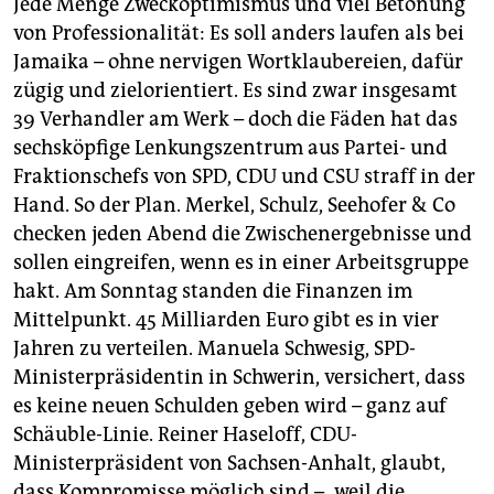
Jede Menge Zweckoptimismus und viel Betonung
von Professionalität: Es soll anders laufen als bei
Jamaika – ohne nervigen Wortklaubereien, dafür
zügig und zielorientiert. Es sind zwar insgesamt
39 Verhandler am Werk – doch die Fäden hat das
sechsköpfige Lenkungszentrum aus Partei- und
Fraktionschefs von SPD, CDU und CSU straff in der
Hand. So der Plan. Merkel, Schulz, Seehofer & Co
checken jeden Abend die Zwischenergebnisse und
sollen eingreifen, wenn es in einer Arbeitsgruppe
hakt. Am Sonntag standen die Finanzen im
Mittelpunkt. 45 Milliarden Euro gibt es in vier
Jahren zu verteilen. Manuela Schwesig, SPD-
Ministerpräsidentin in Schwerin, versichert, dass
es keine neuen Schulden geben wird – ganz auf
Schäuble-Linie. Reiner Haseloff, CDU-
Ministerpräsident von Sachsen-Anhalt, glaubt,
dass Kompromisse möglich sind – „weil die