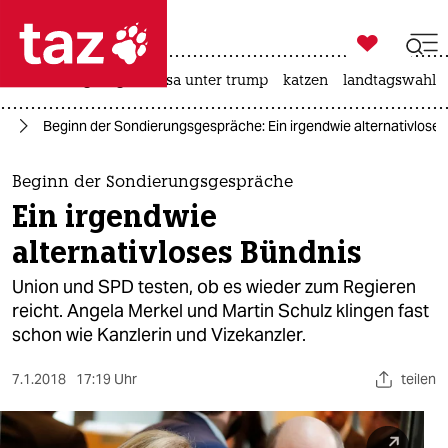

taz zahl ich
hitze
bergsteigen
usa unter trump
katzen
landtagswahl i

taz zahl ich
nd
Beginn der Sondierungsgespräche: Ein irgendwie alternativlose
taz zahl ich
themen
Beginn der Sondierungsgespräche
Ein irgendwie
politik
alternativloses Bündnis
öko
Union und SPD testen, ob es wieder zum Regieren
reicht. Angela Merkel und Martin Schulz klingen fast
gesellschaft
schon wie Kanzlerin und Vizekanzler.
kultur
7.1.2018
17:19 Uhr
teilen
sport