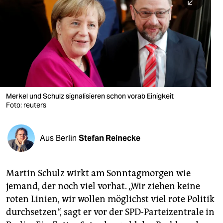
berlin
nord
wahrheit
verlag
verlag
Merkel und Schulz signalisieren schon vorab Einigkeit
Foto: reuters
veranstaltungen
shop
Aus Berlin
Stefan Reinecke
fragen & hilfe
unterstützen
Martin Schulz wirkt am Sonntagmorgen wie
jemand, der noch viel vorhat. „Wir ziehen keine
abo
roten Linien, wir wollen möglichst viel rote Politik
genossenschaft
durchsetzen“, sagt er vor der SPD-Parteizentrale in