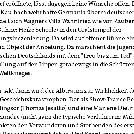
ef eröffnete, lässt dagegen keine Wünsche offen.
s Kaulbach wehrhafte Germania überm deutsche
elt sich Wagners Villa Wahnfried wie von Zaube
Bühne: Heike Scheele) in den Gralstempel der
ngsinszenierung. Da wird auf offener Bühne ei
d Objekt der Anbetung. Da marschiert die Jugen
schen Deutschlands mit dem "Treu bis zum Tod" 
llung auf den Lippen geradewegs in die Schütz
Weltkrieges.
r-Akt dann wird der Albtraum zur Wirklichkeit d
Geschichtskatastrophen. Der als Show-Transe Be
lingsor (Thomas Jesatko) und eine Marlene Dietr
 Kundry (nicht ganz die typische Verführerin: Mi
bieten den Verwundeten und Sterbenden des ers