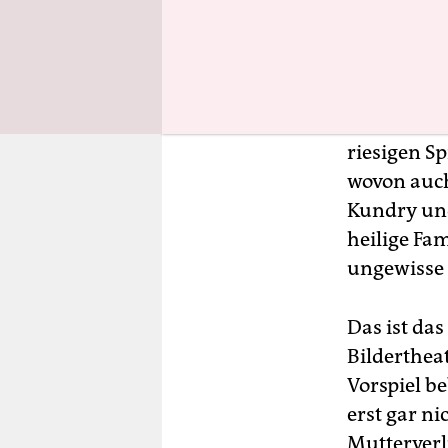
Geschichte
Stückes se
letzten ve
schwebende
eine Taube 
riesigen S
wovon auch
Kundry und
heilige Fa
ungewisse 
Das ist das
Bilderthea
Vorspiel be
erst gar ni
Mutterver