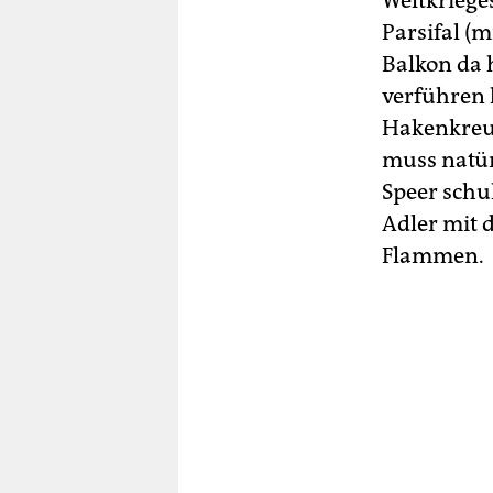
Weltkrieg
Parsifal (
Balkon da 
verführen 
Hakenkreuz
muss natür
Speer schu
Adler mit 
Flammen.