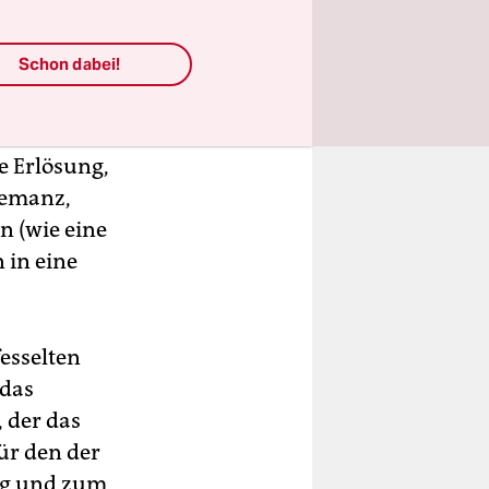
und des
gel. Zu den
Schon dabei!
nd
 leuchtet
t in einem
e Erlösung,
nemanz,
n (wie eine
 in eine
fesselten
 das
, der das
für den der
ng und zum