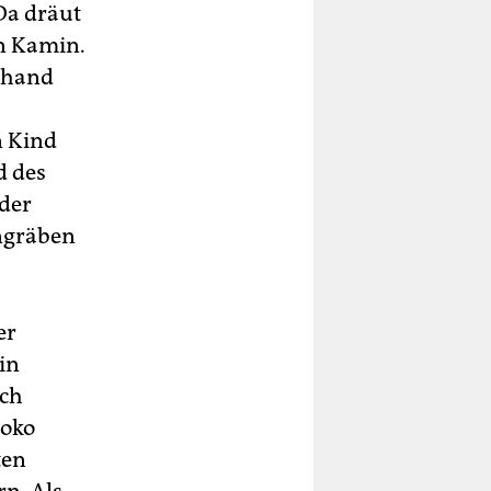
 Da dräut
n Kamin.
rhand
n Kind
d des
der
engräben
er
in
ich
hoko
ten