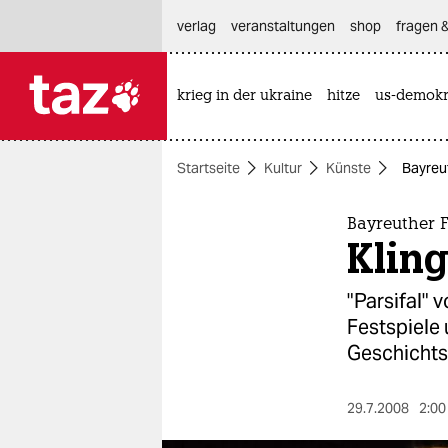
hautnavigation anspringen
hauptinhalt anspringen
footer anspringen
verlag
veranstaltungen
shop
fragen &
krieg in der ukraine
hitze
us-demokr

taz zahl ich
taz zahl ich
Startseite
Kultur
Künste
Bayreut
themen
politik
Bayreuther F
Kling
öko
"Parsifal" 
gesellschaft
Festspiele
Geschichtsr
kultur
sport
29.7.2008
2:00