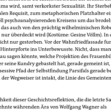
ma wird, samt verkorkster Sexualität. Ihr Sterbe
len Requisit, zum metaphorischen Platzhalter e
l psychoanalysierenden Kreisens um das brode
, das auch von den prächtig wilhelminischen Ro
nur überdeckt wird (Kostüme: Gesine Völlm). In
nicht nur gestorben. Vor der Wahnfriedfassade fu
e Hinterpforte ins Unterbewusste. Nicht, dass ma
u sagen könnte, welche Projektion des Frauenbil
 seine Kundry gebastelt hat, gerade gemeint ist,
sessive Pfad der Selbstfindung Parsifals gerade b
 der Wegweiser ist intakt, die Linie des Gemeinten
hkeit dieser Geschichtsreflektion, die die letzte S
ehnte währenden Ära von Wolfgang Wagner als