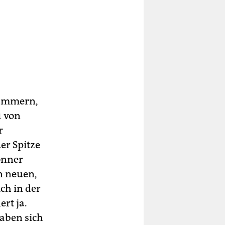
rümmern,
1 von
r
er Spitze
Bonner
n neuen,
ch in der
rt ja.
haben sich