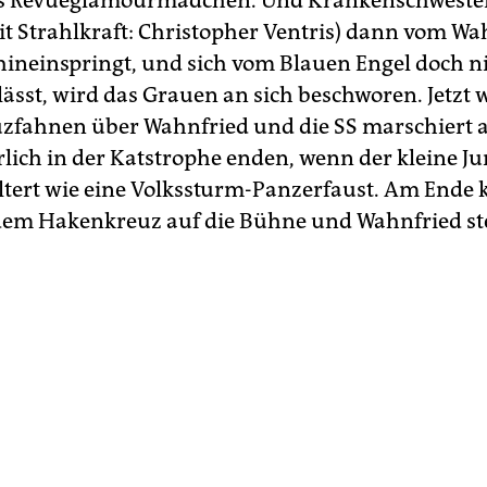
es Revueglamourmädchen. Und Krankenschwester
mit Strahlkraft: Christopher Ventris) dann vom Wa
hineinspringt, und sich vom Blauen Engel doch n
lässt, wird das Grauen an sich beschworen. Jetzt 
fahnen über Wahnfried und die SS marschiert a
lich in der Katstrophe enden, wenn der kleine J
ltert wie eine Volkssturm-Panzerfaust. Am Ende 
dem Hakenkreuz auf die Bühne und Wahnfried st