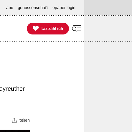
abo
genossenschaft
epaper login

taz zahl ich
taz zahl ich
Bayreuther
teilen