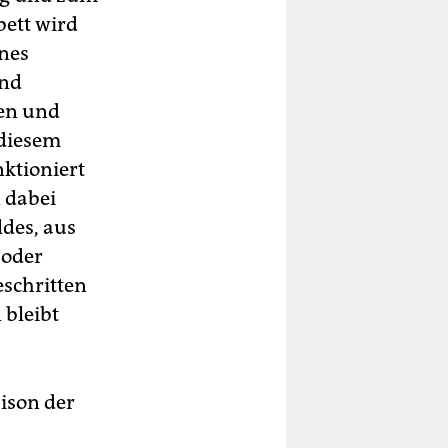
bett wird
ines
lnd
ben und
 diesem
nktioniert
n dabei
des, aus
 oder
eschritten
 bleibt
aison der