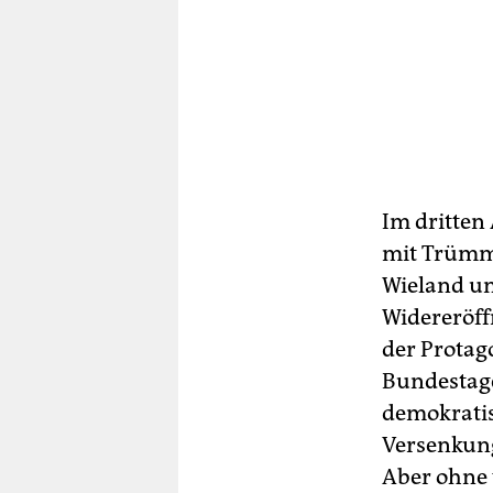
Im dritten
mit Trümm
Wieland un
Widereröffn
der Protago
Bundestage
demokratisc
Versenkung.
Aber ohne 