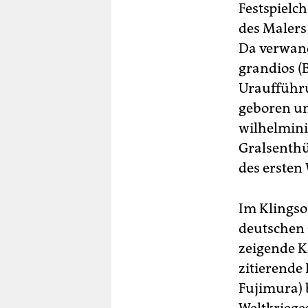
Festspielch
des Maler
Da verwand
grandios (
Uraufführu
geboren un
wilhelmini
Gralsenthü
des ersten 
Im Klingso
deutschen 
zeigende K
zitierende
Fujimura) 