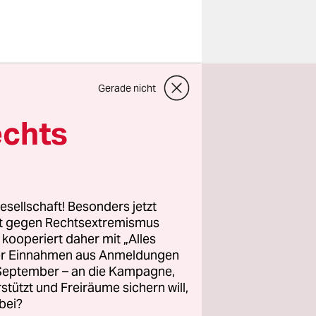
iner der
Gerade nicht
ikalischer
echts
n. Stefan
bis an die
at
esellschaft! Besonders jetzt
k "denken",
rt gegen Rechtsextremismus
 inklusive.
z kooperiert daher mit „Alles
ller Einnahmen aus Anmeldungen
. September – an die Kampagne,
aturgen
rstützt und Freiräume sichern will,
ie
bei?