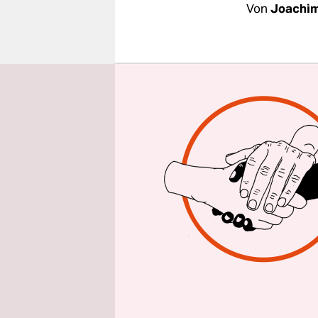
epaper login
Von
Joachi
Dieser verb
längsten u
Aufführung
Leiter, en
Belastungsg
Herheim, R
Grenze der
funktionie
sondern da
"Parsifal"
Alexander 