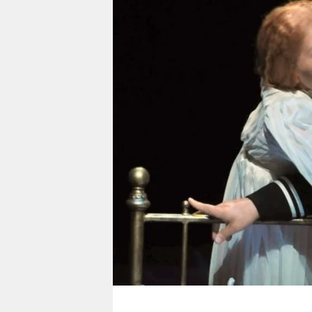
berlin
nord
wahrheit
verlag
verlag
veranstaltungen
shop
fragen & hilfe
unterstützen
abo
genossenschaft