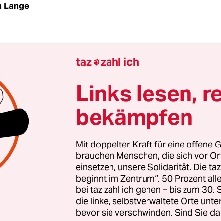
m Lange
lüffend widerspruchslos bejubelte "Parsifal" ist e
taz
zahl ich

nd zugleich einer der kurzweiligsten in der
sgeschichte der Wagneroper. Daniele Gatti, mus
Links lesen, r
tschleunigt im Graben bis zur sängerischen
bekämpfen
renze. Wobei alle ein gutes Festspielniveau biete
egisseur aus Norwegen, bebildert auf der Bühne 
 Aufnahmefähigkeit. Doch was paradox klingt, h
Mit doppelter Kraft für eine offene G
rt, weil Herheim nicht nur szenisch aus der Musi
brauchen Menschen, die sich vor O
s auch seinem Ensemble vermitteln kann. Brüche
einsetzen, unsere Solidarität. Die ta
beginnt im Zentrum“. 50 Prozent a
bei taz zahl ich gehen – bis zum 30
 wird bei Herheim (und seinem akribischen Dram
die linke, selbstverwaltete Orte unte
Meier-Dözenbach) zu einem Parforceritt durch d
bevor sie verschwinden. Sind Sie da