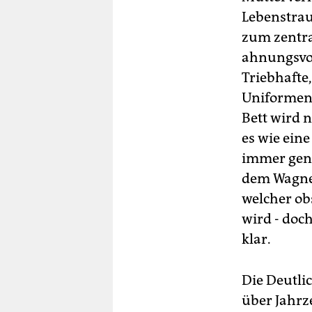
Lebenstrau
zum zentra
ahnungsvol
Triebhafte
Uniformen 
Bett wird 
es wie ein
immer gena
dem Wagner
welcher ob
wird - doch
klar.
Die Deutlic
über Jahrz