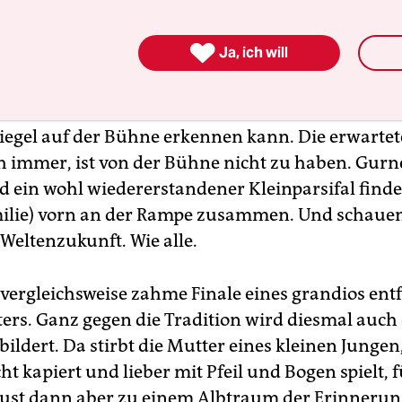
. Durch die deutsche, die des Hauses Wahnfried 
lbst. Da wird die Kunst unversehens zu einem Spie

Ja, ich will
rhauchenden Klängen der von Gatti mehr betöre
n als schmerzglühend kredenzten Parsifalmusik
in der Höhe so hell, dass sich das Publikum selbs
piegel auf der Bühne erkennen kann. Die erwartet
 immer, ist von der Bühne nicht zu haben. Gur
 ein wohl wiedererstandener Kleinparsifal finde
milie) vorn an der Rampe zusammen. Und schauen
Weltenzukunft. Wie alle.
 vergleichsweise zahme Finale eines grandios ent
ters. Ganz gegen die Tradition wird diesmal auch
bildert. Da stirbt die Mutter eines kleinen Jungen
cht kapiert und lieber mit Pfeil und Bogen spielt, 
lust dann aber zu einem Albtraum der Erinneru