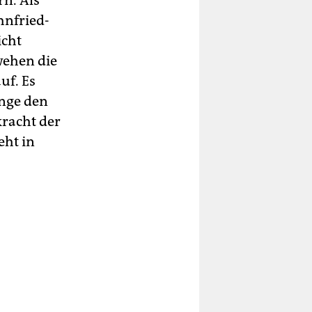
n. Als
hnfried-
icht
wehen die
uf. Es
unge den
kracht der
eht in