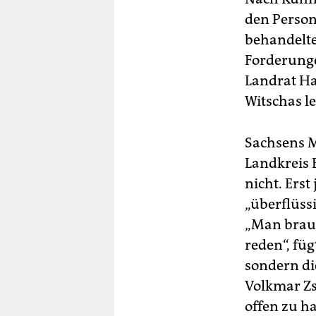
den Person
behandelte
Forderunge
Landrat Ha
Witschas l
Sachsens M
Landkreis 
nicht. Erst 
„überflüss
„Man brauc
reden“, füg
sondern di
Volkmar Zs
offen zu ha