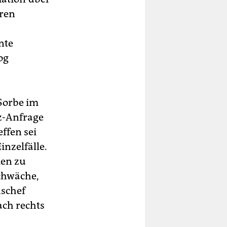
eren
nte
og
 Sorbe im
az-Anfrage
effen sei
nzelfälle.
ien zu
Schwäche,
nschef
ach rechts