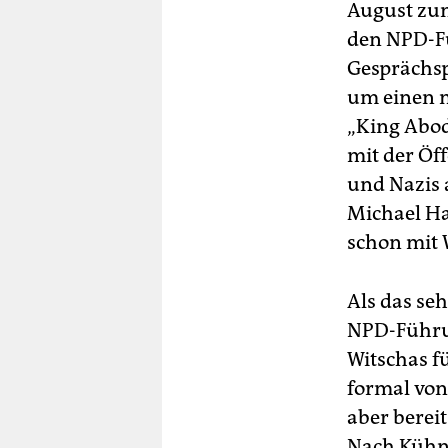
August zun
den NPD-Fu
Gesprächsp
um einen m
„King Abod
mit der Öf
und Nazis 
Michael Ha
schon mit 
Als das seh
NPD-Führun
Witschas f
formal von
aber berei
Nach Kühns