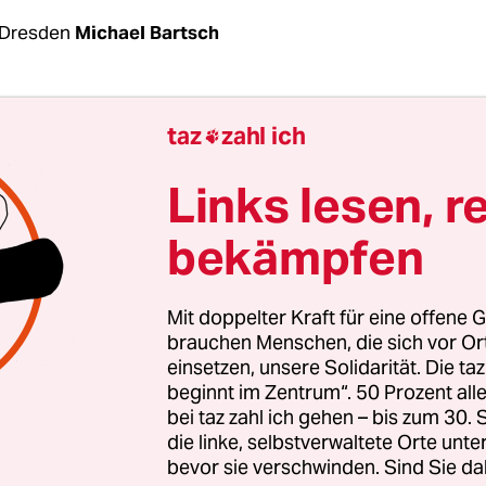
 Dresden
Michael Bartsch
ulichen Kontakte zwischen dem Vize-Landrat des
taz
zahl ich

s Bautzen, Udo Witschas (CDU), und der NPD-Kre
ngreicher als bisher bekannt. Nach Recherche
Links lesen, r
rliner Tagesspiegels empfing Witschas Anfang Au
bekämpfen
zwischen abgelösten NPD-Kreisvorsitzenden Mar
ne Woche später auch dessen Nachfolger Jürgen 
 auf Facebook ein 45-minütiges Gespräch, währen
Mit doppelter Kraft für eine offene G
t nur von einem zweiminütigen kurzen Treffen 
brauchen Menschen, die sich vor O
einsetzen, unsere Solidarität. Die ta
beginnt im Zentrum“. 50 Prozent a
ntwerden der Kontakte hatten die Fraktionen L
bei taz zahl ich gehen – bis zum 30
im Kreistag einen Abwahlantrag gegen Witschas 
die linke, selbstverwaltete Orte unte
bevor sie verschwinden. Sind Sie da
m bevorstehenden Montag in einer Sondersitzu