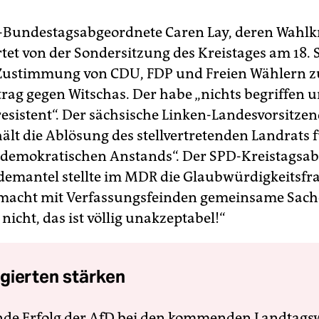
-Bundestagsabgeordnete Caren Lay, deren Wahlkr
artet von der Sondersitzung des Kreistages am 18.
 Zustimmung von CDU, FDP und Freien Wählern 
ag gegen Witschas. Der habe „nichts begriffen u
esistent“. Der sächsische Linken-Landesvorsitzen
ält die Ablösung des stellvertretenden Landrats f
„demokratischen Anstands“. Der SPD-Kreistagsa
demantel stellte im MDR die Glaubwürdigkeitsfra
macht mit Verfassungsfeinden gemeinsame Sache
icht, das ist völlig unakzeptabel!“
gierten stärken
nde Erfolg der AfD bei den kommenden Landtags