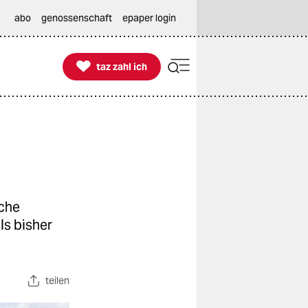
abo
genossenschaft
epaper login

taz zahl ich
taz zahl ich
iche
ls bisher
teilen