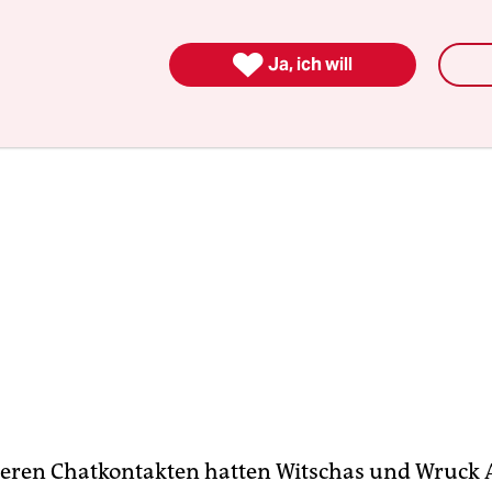
n werden soll.

Ja, ich will
eren Chatkontakten hatten Witschas und Wruck