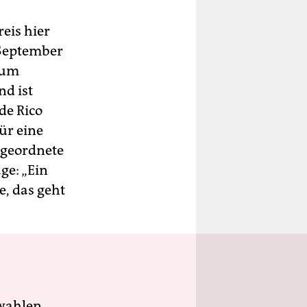
eis hier
 September
zum
nd ist
de Rico
ür eine
bgeordnete
ge: „Ein
, das geht
wahlen