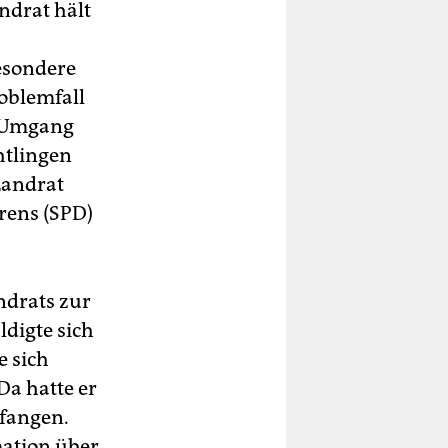
ndrat hält
besondere
oblemfall
n Umgang
htlingen
Landrat
rens (SPD)
ndrats zur
digte sich
e sich
Da hatte er
pfangen.
mation über