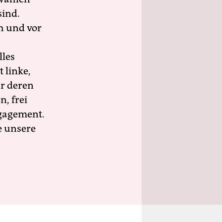
sind.
h und vor
lles
 linke,
ür deren
n, frei
ngagement.
e unsere