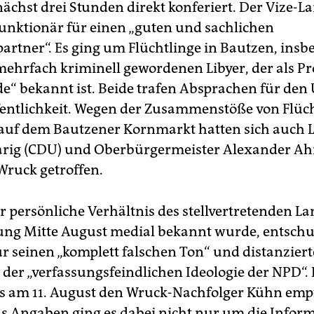
ächst drei Stunden direkt konferiert. Der Vize-La
nktionär für einen „guten und sachlichen
artner“. Es ging um Flüchtlinge in Bautzen, ins
ehrfach kriminell gewordenen Libyer, der als Pr
e“ bekannt ist. Beide trafen Absprachen für de
fentlichkeit. Wegen der Zusammenstöße von Flüc
auf dem Bautzener Kornmarkt hatten sich auch 
rig (CDU) und Oberbürgermeister Alexander Ah
Wruck getroffen.
r persönliche Verhältnis des stellvertretenden La
g Mitte August medial bekannt wurde, entschul
ür seinen „komplett falschen Ton“ und distanziert
 der „verfassungsfeindlichen Ideologie der NPD“. 
ts am 11. August den Wruck-Nachfolger Kühn em
 Angaben ging es dabei nicht nur um die Infor