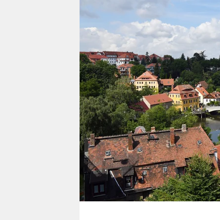
berlin
nord
wahrheit
verlag
verlag
veranstaltungen
shop
fragen & hilfe
unterstützen
abo
genossenschaft