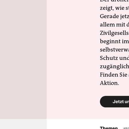
zeigt, wie
Gerade jet
allem mit d
Zivilgesell
beginnt im
selbstverw
Schutz und 
zugänglich
Finden Sie
Aktion.
Jetzt u
Themen
#N