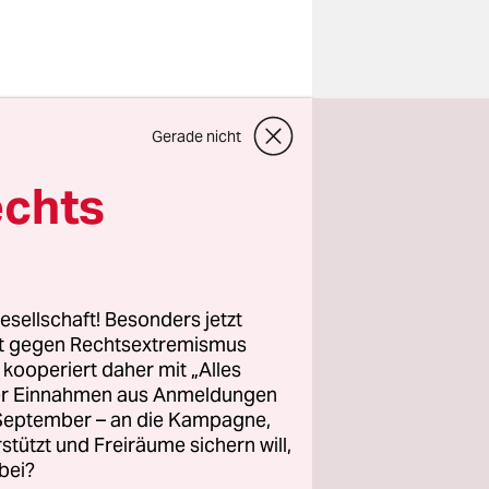
Gerade nicht
isspitze
n des MDR
echts
gust nicht
co Wruck,
Kühn. Der
d das
esellschaft! Besonders jetzt
sprach.
rt gegen Rechtsextremismus
z kooperiert daher mit „Alles
ller Einnahmen aus Anmeldungen
inke und
. September – an die Kampagne,
gestellt,
rstützt und Freiräume sichern will,
bei?
ng