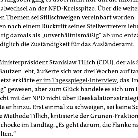
alwechsel an der NPD-Kreisspitze. Über die weit
n Themen sei Stillschweigen vereinbart worden.
n nach einem Rücktritt seines Stellvertreters leh
rig damals als „unverhältnismäßig“ ab und entz
ediglich die Zuständigkeit für das Ausländeramt.
inisterpräsident Stanislaw Tillich (CDU), der als
Bautzen lebt, äußerte sich vor drei Wochen auf t
jetzt erklärte
er im Tagesspiegel-Interview
, das Tr
ig“ gewesen, aber zum Glück handele es sich um Ei
ht mit der NPD nicht über Deeskalationsstrateg
te er hinzu. Erst einmal zu schweigen, sei keine 
e Methode Tillich, kritisierte der Grünen-Fraktio
chocke im Landtag. „Es geht darum, die Flanke n
lten.“