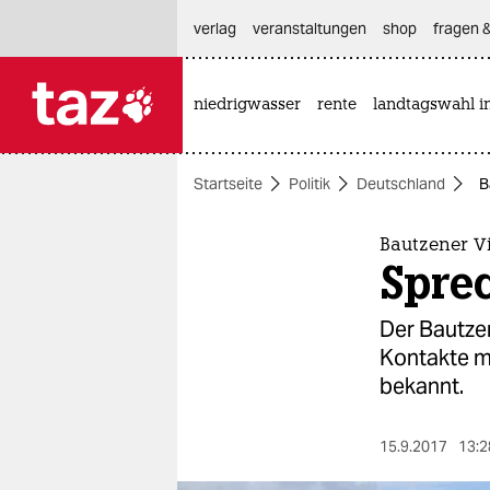
hautnavigation anspringen
hauptinhalt anspringen
footer anspringen
verlag
veranstaltungen
shop
fragen &
niedrigwasser
rente
landtagswahl i

taz zahl ich
taz zahl ich
Startseite
Politik
Deutschland
B
themen
politik
Bautzener V
Sprec
öko
Der Bautzen
gesellschaft
Kontakte m
bekannt.
kultur
sport
15.9.2017
13:2