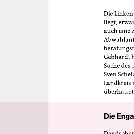
Die Linken
liegt, erw
auch eine
Abwahlantr
beratungsr
Gebhardt h
Sache des 
Sven Schei
Landkreis 
überhaupt n
Die Enga
Der drohe