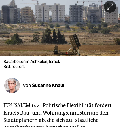
berlin
nord
wahrheit
verlag
verlag
veranstaltungen
Bauarbeiten in Ashkelon, Israel.
Bild: reuters
shop
fragen & hilfe
Von
Susanne Knaul
unterstützen
JERUSALEM
taz
|
Politische Flexibilität fordert
abo
Israels Bau- und Wohnungsministerium den
genossenschaft
Städteplanern ab, die sich auf staatliche