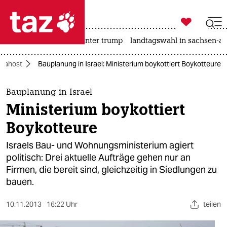

taz zahl ich
nahost-konflikt
usa unter trump
landtagswahl in sachsen-an

taz zahl ich
Nahost
Bauplanung in Israel: Ministerium boykottiert Boykotteure
taz zahl ich
themen
Bauplanung in Israel
Ministerium boykottiert
politik
Boykotteure
öko
Israels Bau- und Wohnungsministerium agiert
politisch: Drei aktuelle Aufträge gehen nur an
gesellschaft
Firmen, die bereit sind, gleichzeitig in Siedlungen zu
bauen.
kultur
sport
10.11.2013
16:22 Uhr
teilen